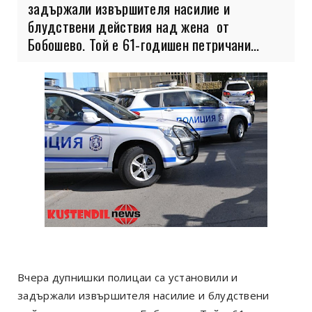
задържали извършителя насилие и
блудствени действия над жена от
Бобошево. Той е 61-годишен петричани...
Вчера дупнишки полицаи са установили и
задържали извършителя насилие и блудствени