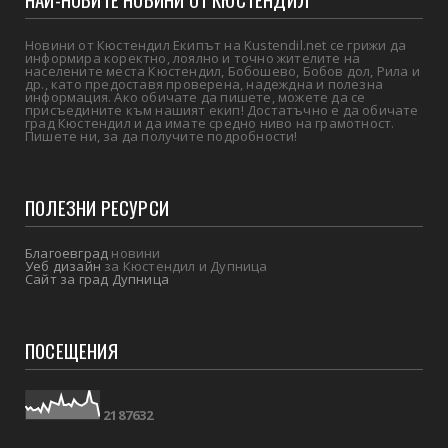
Новини от Кюстендил Екипът на Kustendil.net се грижи да
информира коректно, лоялно и точно жителите на
населените места Кюстендил, Бобошево, Бобов дол, Рила и
др., като предоставя проверена, надеждна и полезна
информация. Ако обичате да пишете, можете да се
присъедините към нашият екип! Достатъчно е да обичате
град Кюстендил и да имате средно ниво на грамотност.
Пишете ни, за да получите подробности!
ПОЛЕЗНИ РЕСУРСИ
Благоевград
новини
Уеб дизайн
за Кюстендил и Дупница
Сайт за град Дупница
ПОСЕЩЕНИЯ
2
1
8
7
6
3
2