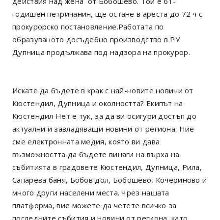
действия над жена от Бобошево. Той е 61-
годишен петричанин, ще остане в ареста до 72 ч с
прокурорско постановление.Работата по
образуваното досъдебно производство в РУ
Дупница продължава под надзора на прокурор.
Искате да бъдете в крак с най-новите новини от
Кюстендил, Дупница и околността? Екипът на
Кюстендил Нет е тук, за да ви осигури достъп до
актуални и завладяващи новини от региона. Ние
сме електронната медия, която ви дава
възможността да бъдете винаги на върха на
събитията в градовете Кюстендил, Дупница, Рила,
Сапарева баня, Бобов дол, Бобошево, Кочериново и
много други населени места. Чрез нашата
платформа, вие можете да четете всичко за
последните събития и новини от региона, като