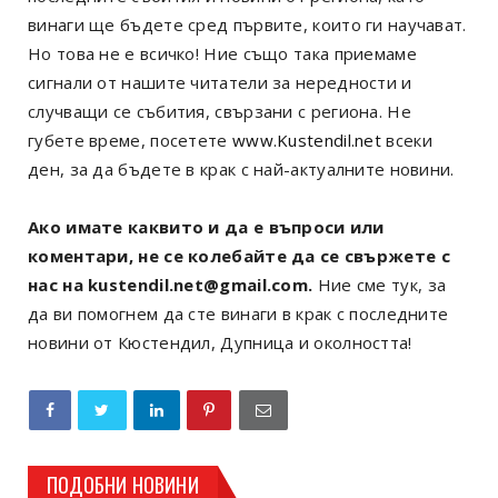
винаги ще бъдете сред първите, които ги научават.
Но това не е всичко! Ние също така приемаме
сигнали от нашите читатели за нередности и
случващи се събития, свързани с региона. Не
губете време, посетете
www.Kustendil.net
всеки
ден, за да бъдете в крак с най-актуалните новини.
Ако имате каквито и да е въпроси или
коментари, не се колебайте да се свържете с
нас на kustendil.net@gmail.com.
Ние сме тук, за
да ви помогнем да сте винаги в крак с последните
новини от Кюстендил, Дупница и околността!
ПОДОБНИ НОВИНИ