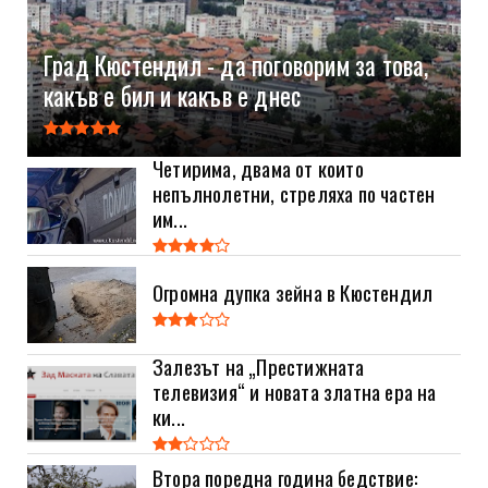
Град Кюстендил - да поговорим за това,
какъв е бил и какъв е днес
Четирима, двама от които
непълнолетни, стреляха по частен
им...
Огромна дупка зейна в Кюстендил
Залезът на „Престижната
телевизия“ и новата златна ера на
ки...
Втора поредна година бедствие: