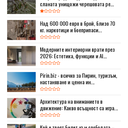
сланата унищожи черешовата ре...
Над 600 000 евро в брой, близо 70
кг. наркотици и боеприпаси...
Модерните интериорни врати през
2026: Естетика, функции и AI...
Pirin.biz - всичко за Пирин, туризъм,
настаняване и ценна ин...
Архитектура на вниманието в
движение: Какво всъщност са игра...
Кой е твоят билет към свободата –