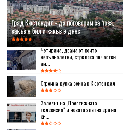
Град Кюстендил - да поговорим за това,
какъв е бил и какъв е днес
Четирима, двама от които
непълнолетни, стреляха по частен
им...
Огромна дупка зейна в Кюстендил
Залезът на „Престижната
телевизия“ и новата златна ера на
ки...