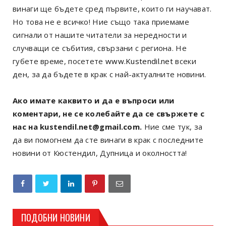
винаги ще бъдете сред първите, които ги научават.
Но това не е всичко! Ние също така приемаме
сигнали от нашите читатели за нередности и
случващи се събития, свързани с региона. Не
губете време, посетете
www.Kustendil.net
всеки
ден, за да бъдете в крак с най-актуалните новини.
Ако имате каквито и да е въпроси или
коментари, не се колебайте да се свържете с
нас на kustendil.net@gmail.com.
Ние сме тук, за
да ви помогнем да сте винаги в крак с последните
новини от Кюстендил, Дупница и околността!
ПОДОБНИ НОВИНИ