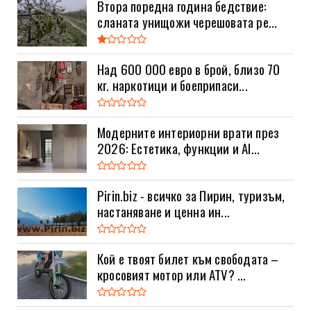
Втора поредна година бедствие:
сланата унищожи черешовата ре...
Над 600 000 евро в брой, близо 70
кг. наркотици и боеприпаси...
Модерните интериорни врати през
2026: Естетика, функции и AI...
Pirin.biz - всичко за Пирин, туризъм,
настаняване и ценна ин...
Кой е твоят билет към свободата –
кросовият мотор или ATV? ...