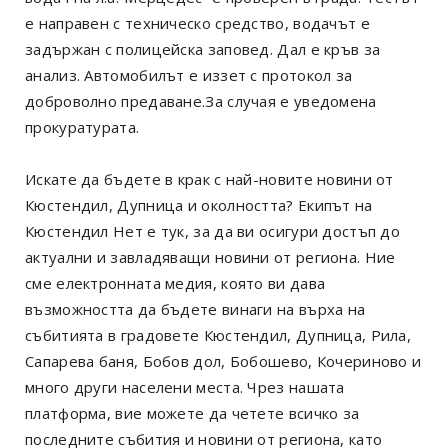
е направен с техническо средство, водачът е
задържан с полицейска заповед. Дал е кръв за
анализ. Автомобилът е иззет с протокол за
доброволно предаване.За случая е уведомена
прокуратурата.
Искате да бъдете в крак с най-новите новини от
Кюстендил, Дупница и околността? Екипът на
Кюстендил Нет е тук, за да ви осигури достъп до
актуални и завладяващи новини от региона. Ние
сме електронната медия, която ви дава
възможността да бъдете винаги на върха на
събитията в градовете Кюстендил, Дупница, Рила,
Сапарева баня, Бобов дол, Бобошево, Кочериново и
много други населени места. Чрез нашата
платформа, вие можете да четете всичко за
последните събития и новини от региона, като