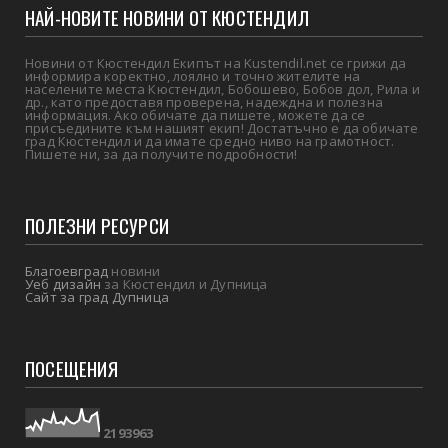
НАЙ-НОВИТЕ НОВИНИ ОТ КЮСТЕНДИЛ
Новини от Кюстендил Екипът на Kustendil.net се грижи да
информира коректно, лоялно и точно жителите на
населените места Кюстендил, Бобошево, Бобов дол, Рила и
др., като предоставя проверена, надеждна и полезна
информация. Ако обичате да пишете, можете да се
присъедините към нашият екип! Достатъчно е да обичате
град Кюстендил и да имате средно ниво на грамотност.
Пишете ни, за да получите подробности!
ПОЛЕЗНИ РЕСУРСИ
Благоевград
новини
Уеб дизайн
за Кюстендил и Дупница
Сайт за град Дупница
ПОСЕЩЕНИЯ
2
1
9
3
9
6
3