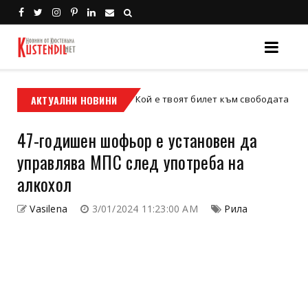
АКТУАЛНИ НОВИНИ
Кой е твоят билет към свободата – кросовият
кросов мотор
47-годишен шофьор е установен да
управлява МПС след употреба на
алкохол
Vasilena
3/01/2024 11:23:00 AM
Рила