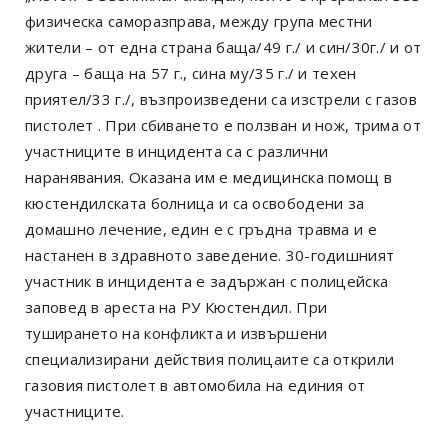
физическа саморазправа, между група местни
жители – от една страна баща/49 г./ и син/30г./ и от
друга – баща на 57 г., сина му/35 г./ и техен
приятел/33 г./, възпроизведени са изстрели с газов
пистолет . При сбиването е ползван и нож, трима от
участниците в инцидента са с различни
наранявания. Оказана им е медицинска помощ в
кюстендилската болница и са освободени за
домашно лечение, един е с гръдна травма и е
настанен в здравното заведение. 30-годишният
участник в инцидента е задържан с полицейска
заповед в ареста на РУ Кюстендил. При
туширането на конфликта и извършени
специализирани действия полицаите са открили
газовия пистолет в автомобила на единия от
участниците.