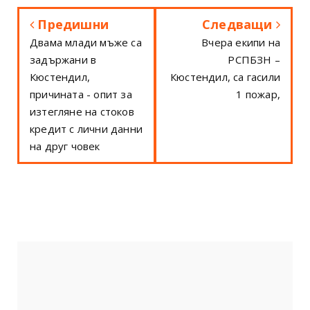
Предишни
Следващи
Двама млади мъже са
Вчера екипи на
задържани в
РСПБЗН –
Кюстендил,
Кюстендил, са гасили
причината - опит за
1 пожар,
изтегляне на стоков
кредит с лични данни
на друг човек
ПОСЛЕДВАЙТЕ НИ
21200
Fans