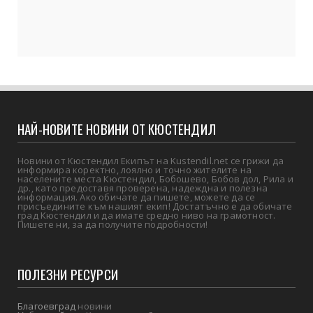
НАЙ-НОВИТЕ НОВИНИ ОТ КЮСТЕНДИЛ
Новини от Кюстендил Екипът на Kustendil.net се грижи да
информира коректно, лоялно и точно жителите на
населените места Кюстендил, Бобошево, Бобов дол, Рила и
др., като предоставя проверена, надеждна и полезна
информация. Ако обичате да пишете, можете да се
присъедините към нашият екип! Достатъчно е да обичате
град Кюстендил и да имате средно ниво на грамотност.
Пишете ни, за да получите подробности!
ПОЛЕЗНИ РЕСУРСИ
Благоевград
новини