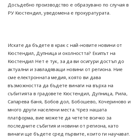
Досъдебно производство е образувано по случая в
РУ Кюстендил, уведомена е прокуратурата.
Искате да бъдете в крак с най-новите новини от
Кюстендил, Дупница и околността? Екипът на
Кюстендил Нет е тук, за да ви осигури достъп до
актуални и завладяващи новини от региона. Ние
сме електронната медия, която ви дава
възможността да бъдете винаги на върха на
събитията в градовете Кюстендил, Дупница, Рила,
Сапарева баня, Бобов дол, Бобошево, Кочериново и
много други населени места. Чрез нашата
платформа, вие можете да четете всичко за
последните събития и новини от региона, като
винаги ще бъдете сред първите, които ги научават.