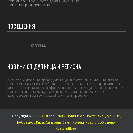
Уеб дизайн
за Кюстендил и Дупница
Сайт за град Дупница
ПОСЕЩЕНИЯ
2
1
8
7
9
2
2
НОВИНИ ОТ ДУПНИЦА И РЕГИОНА
Ако сте жител на град Дупница, Кюстендил, или на друго
населено място от областта, то тогава сте на правилното
място. Новинарска информационна агенция Кюстендил Нет
предоставя надеждна информация, проверена от
достоверни източници. Приятен престой!
Copyright ©
2026
Kustendil Net - Новини от Кюстендил, Дупница,
Бобов дол, Рила, Сапарева баня, Кочериново и Бобошево
,
Kustendil.net