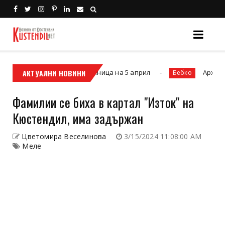
 ще се проведе в Дупница на 5 април
АКТУАЛНИ НОВИНИ
Архитектура 
Бебко
Фамилии се биха в картал "Изток" на
Кюстендил, има задържан
Цветомира Веселинова
3/15/2024 11:08:00 AM
Меле