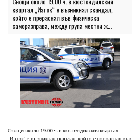
Снощи около 19.00 ч. в кюстендилския
квартал „Изток“ е възникнал скандал,
който е прераснал във физическа
саморазправа, между група местни ж...
Снощи около 19.00 ч. в кюстендилския квартал
„Изток“ е възникнал скандал, който е прераснал във