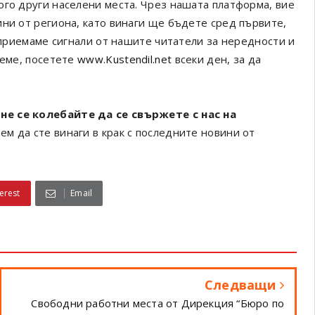
ого други населени места. Чрез нашата платформа, вие
ини от региона, като винаги ще бъдете сред първите,
а приемаме сигнали от нашите читатели за нередности и
реме, посетете
www.Kustendil.net
всеки ден, за да
не се колебайте да се свържете с нас на
ем да сте винаги в крак с последните новини от
erest
Email
Следващи
Свободни работни места от Дирекция “Бюро по