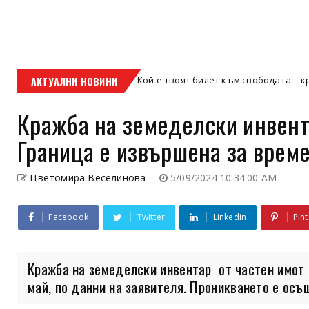
АКТУАЛНИ НОВИНИ
Кой е твоят билет към свободата – кросовият мот
кросов мотор
Кражба на земеделски инвента
Граница е извършена за време
Цветомира Веселинова
5/09/2024 10:34:00 AM
Facebook
Twitter
Linkedin
Pint
Кражба на земеделски инвентар от частен имот в
май, по данни на заявителя. Проникването е осъщ