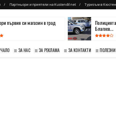
л
Партньори и приятели на Kustendil net
Туризъм в Кюсте
вори първия си магазин в град
Полицията
Благоев...
АЧАЛО
≣ ЗА НАС
≣ ЗА РЕКЛАМА
≣ ЗА КОНТАКТИ
≣ ПОЛЕЗНИ