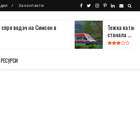
ндил
За контакти
 спря водач на Симсон в
Тежка катаст
станала ...
 РЕСУРСИ