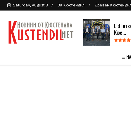
Saturday, August 8
За Кюстендил
Древен Кюстенди
Lidl от
Кюс...
≣ Н