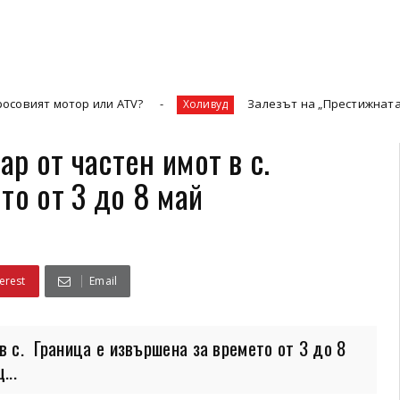
ор или ATV?
Залезът на „Престижната телевизия“ 
Холивуд
р от частен имот в с.
то от 3 до 8 май
erest
Email
 с. Граница е извършена за времето от 3 до 8
...