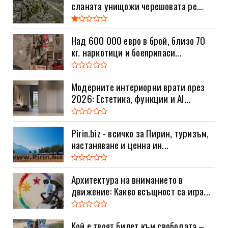
сланата унищожи черешовата ре...
Над 600 000 евро в брой, близо 70
кг. наркотици и боеприпаси...
Модерните интериорни врати през
2026: Естетика, функции и AI...
Pirin.biz - всичко за Пирин, туризъм,
настаняване и ценна ин...
Архитектура на вниманието в
движение: Какво всъщност са игра...
Кой е твоят билет към свободата –