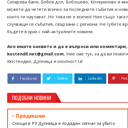
Сапарева баня, Бобов дол, Бобошево, Кочериново и мн
можете да четете всичко за последните събития и нов
които ги научават. Но това не е всичко! Ние също так
случващи се събития, свързани с региона. Не губете в
бъдете в крак с най-актуалните новини.
Ако имате каквито и да е въпроси или коментари, 
kustendil.net@gmail.com.
Ние сме тук, за да ви помогн
Кюстендил, Дупница и околността!
Facebook
Twitter
Linkedin
Pint
ПОДОБНИ НОВИНИ
Предишни
Снощи в РУ Дупница е подаден сигнал за убито