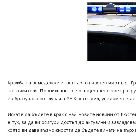
Кражба на земеделски инвентар от частен имот в с. Гр
на заявителя. Проникването е осъществено чрез разр
е образувано по случая в РУ Кюстендил, уведомен е д
Искате да бъдете в крак с най-новите новини от Кюст
е тук, за да ви осигури достъп до актуални и завладя
която ви дава възможността да бъдете винаги на върх