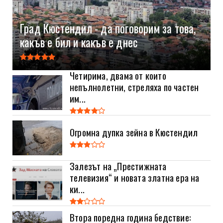
Град Кюстендил - да поговорим за това,
какъв е бил и какъв е днес
Четирима, двама от които
непълнолетни, стреляха по частен
им...
Огромна дупка зейна в Кюстендил
Залезът на „Престижната
телевизия“ и новата златна ера на
ки...
Втора поредна година бедствие: