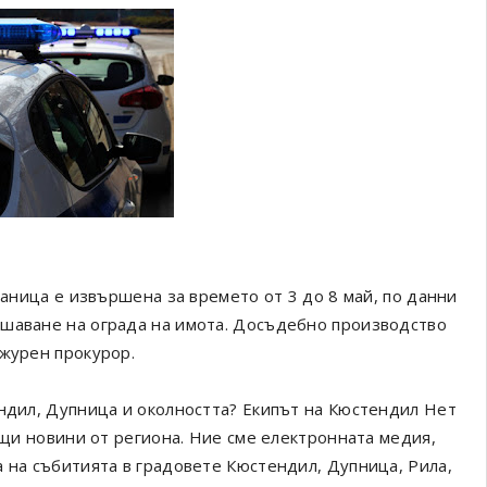
аница е извършена за времето от 3 до 8 май, по данни
ушаване на ограда на имота. Досъдебно производство
ежурен прокурор.
ендил, Дупница и околността? Екипът на Кюстендил Нет
ващи новини от региона. Ние сме електронната медия,
а на събитията в градовете Кюстендил, Дупница, Рила,