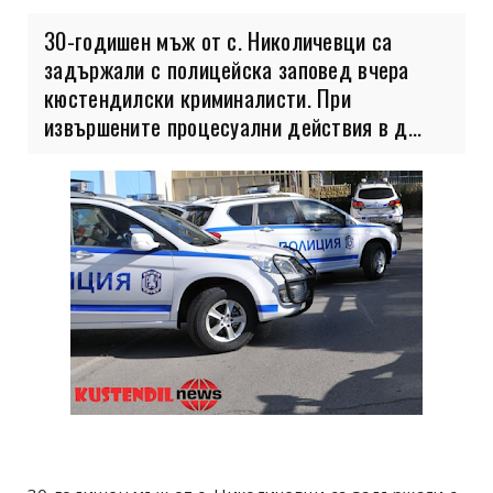
30-годишен мъж от с. Николичевци са
задържали с полицейска заповед вчера
кюстендилски криминалисти. При
извършените процесуални действия в д...