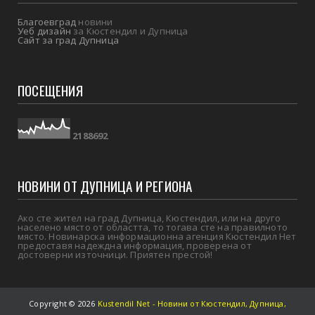
Благоевград
новини
Уеб дизайн
за Кюстендил и Дупница
Сайт за град Дупница
ПОСЕЩЕНИЯ
2
1
8
8
6
9
2
НОВИНИ ОТ ДУПНИЦА И РЕГИОНА
Ако сте жител на град Дупница, Кюстендил, или на друго
населено място от областта, то тогава сте на правилното
място. Новинарска информационна агенция Кюстендил Нет
предоставя надеждна информация, проверена от
достоверни източници. Приятен престой!
Copyright ©
2026
Kustendil Net - Новини от Кюстендил, Дупница,