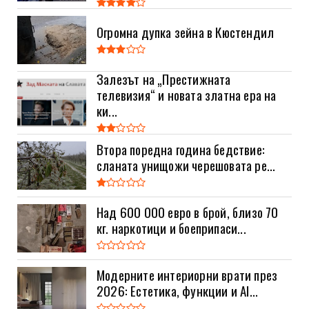
Огромна дупка зейна в Кюстендил
Залезът на „Престижната
телевизия“ и новата златна ера на
ки...
Втора поредна година бедствие:
сланата унищожи черешовата ре...
Над 600 000 евро в брой, близо 70
кг. наркотици и боеприпаси...
Модерните интериорни врати през
2026: Естетика, функции и AI...