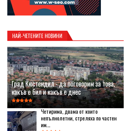
НАЙ-ЧЕТЕНИТЕ НОВИНИ
Град Кюстендил - да поговорим за това,
какъв е бил и какъв е днес
Четирима, двама от които
непълнолетни, стреляха по частен
им...