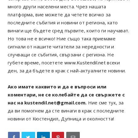
много други населени места. Чрез нашата
платформа, вие можете да четете всичко за
последните събития и новини от региона, като
винаги ще бъдете сред първите, които ги научават.
Но това не е всичко! Ние също така приемаме
сигнали от нашите читатели за нередности и
случващи се събития, свързани с региона. Не
губете време, посетете
www.Kustendil.net
всеки
ден, за да бъдете в крак с най-актуалните новини.
Ако имате каквито и да е въпроси или
коментари, не се колебайте да се свържете с
нас на kustendil.net@gmail.com.
Ние сме тук, за
да ви помогнем да сте винаги в крак с последните
новини от Кюстендил, Дупница и околността!