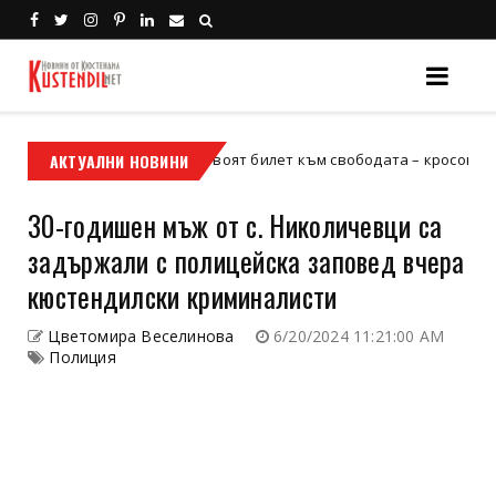
АКТУАЛНИ НОВИНИ
Кой е твоят билет към свободата – кросовият мотор и
сов мотор
30-годишен мъж от с. Николичевци са
задържали с полицейска заповед вчера
кюстендилски криминалисти
Цветомира Веселинова
6/20/2024 11:21:00 AM
Полиция