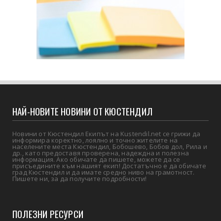
НАЙ-НОВИТЕ НОВИНИ ОТ КЮСТЕНДИЛ
Новини от Кюстендил Екипът на Kustendil.net се грижи да
информира коректно, лоялно и точно жителите на
населените места Кюстендил, Бобошево, Бобов дол, Рила и
др., като предоставя проверена, надеждна и полезна
информация. Ако обичате да пишете, можете да се
присъедините към нашият екип! Достатъчно е да обичате
град Кюстендил и да имате средно ниво на грамотност.
Пишете ни, за да получите подробности!
ПОЛЕЗНИ РЕСУРСИ