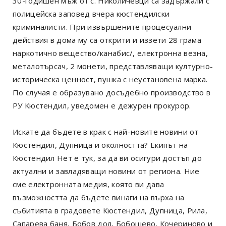
30-годишен мъж от с. Николичевци са задържали с
полицейска заповед вчера кюстендилски
криминалисти. При извършените процесуални
действия в дома му са открити и иззети 28 грама
наркотично вещество/канабис/, електронна везна,
металотърсач, 2 монети, представляващи културно-
историческа ценност, пушка с неустановена марка.
По случая е образувано досъдебно производство в
РУ Кюстендил, уведомен е дежурен прокурор.
Искате да бъдете в крак с най-новите новини от
Кюстендил, Дупница и околността? Екипът на
Кюстендил Нет е тук, за да ви осигури достъп до
актуални и завладяващи новини от региона. Ние
сме електронната медия, която ви дава
възможността да бъдете винаги на върха на
събитията в градовете Кюстендил, Дупница, Рила,
Сапарева баня, Бобов дол, Бобошево, Кочериново и