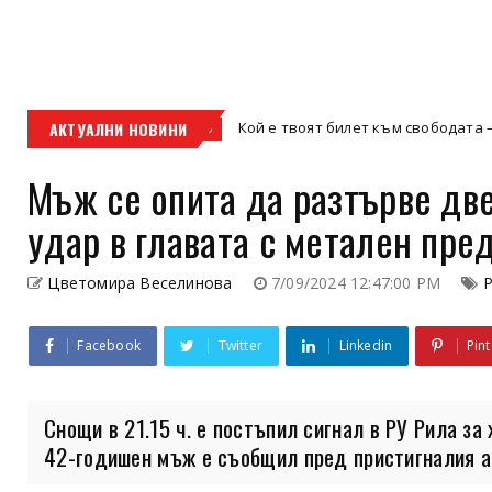
АКТУАЛНИ НОВИНИ
Кой е твоят билет към свободата – кросовият 
кросов мотор
Мъж се опита да разтърве две
удар в главата с метален пре
Цветомира Веселинова
7/09/2024 12:47:00 PM
Facebook
Twitter
Linkedin
Pint
Снощи в 21.15 ч. е постъпил сигнал в РУ Рила за 
42-годишен мъж е съобщил пред пристигналия ав