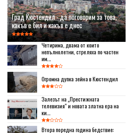
Град Кюстендил - да поговорим за това,
какъв е бил и какъв е днес
Четирима, двама от които
непълнолетни, стреляха по частен
им...
Огромна дупка зейна в Кюстендил
Залезът на „Престижната
телевизия“ и новата златна ера на
ки...
Втора поредна година бедствие: