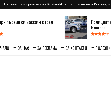
Партньори и приятели на Kustendil net
Туризъм в Кюстенди
вори първия си магазин в град
Полицията
Благоев...
АЧАЛО
≣ ЗА НАС
≣ ЗА РЕКЛАМА
≣ ЗА КОНТАКТИ
≣ ПОЛЕЗНИ