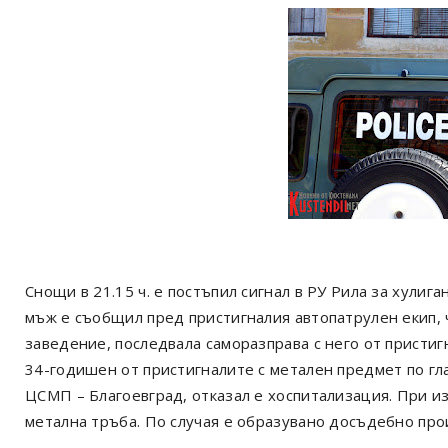
Снощи в 21.15 ч. е постъпил сигнал в РУ Рила за хулиг
мъж е съобщил пред пристигналия автопатрулен екип, 
заведение, последвала саморазправа с него от пристиг
34-годишен от пристигналите с метален предмет по гл
ЦСМП – Благоевград, отказал е хоспитализация. При 
метална тръба. По случая е образувано досъдебно про