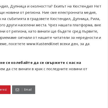
ендил, Дупница и околността? Екипът на Кюстендил Нет
ващи новини от региона. Ние сме електронната медия,
а на събитията в градовете Кюстендил, Дупница, Рила,
ого други населени места. Чрез нашата платформа, вие
ини от региона, като винаги ще бъдете сред първите,
а приемаме сигнали от нашите читатели за нередности и
реме, посетете
www.Kustendil.net
всеки ден, за да
не се колебайте да се свържете с нас на
ем да сте винаги в крак с последните новини от
erest
Email