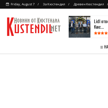
Friday, August 7
За Кюстендил
Древен Кюстендил
Lidl от
Кюс...
≣ Н