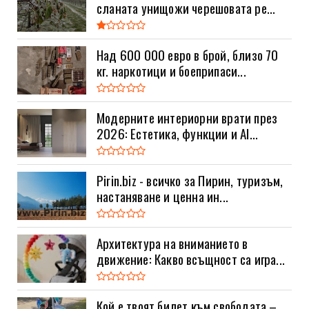
сланата унищожи черешовата ре...
Над 600 000 евро в брой, близо 70
кг. наркотици и боеприпаси...
Модерните интериорни врати през
2026: Естетика, функции и AI...
Pirin.biz - всичко за Пирин, туризъм,
настаняване и ценна ин...
Архитектура на вниманието в
движение: Какво всъщност са игра...
Кой е твоят билет към свободата –