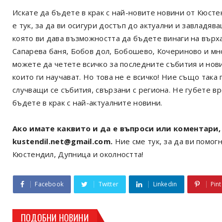
Искате да бъдете в крак с най-новите новини от Кюст
е тук, за да ви осигури достъп до актуални и завладя
която ви дава възможността да бъдете винаги на върх
Сапарева баня, Бобов дол, Бобошево, Кочериново и мн
можете да четете всичко за последните събития и нов
които ги научават. Но това не е всичко! Ние също так
случващи се събития, свързани с региона. Не губете в
бъдете в крак с най-актуалните новини.
Ако имате каквито и да е въпроси или коментари, 
kustendil.net@gmail.com.
Ние сме тук, за да ви помогн
Кюстендил, Дупница и околността!
Facebook
Twitter
Linkedin
Pint
ПОДОБНИ НОВИНИ