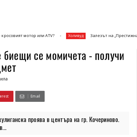
мотор или ATV?
Залезът на „Престижната телевизия
Холивуд
 биещи се момичета - получи
дмет
Рила
erest
Email
хулиганска проява в центъра на гр. Кочериново.
...