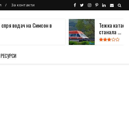
л
За контакти
 спря водач на Симсон в
Тежка катаст
станала ...
 РЕСУРСИ