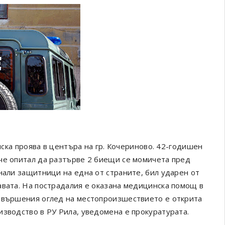
анска проява в центъра на гр. Кочериново. 42-годишен
че опитал да разтърве 2 биещи се момичета пред
нали защитници на една от страните, бил ударен от
авата. На пострадалия е оказана медицинска помощ в
извършения оглед на местопроизшествието е открита
изводство в РУ Рила, уведомена е прокуратурата.