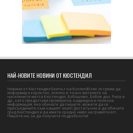
НАЙ-НОВИТЕ НОВИНИ ОТ КЮСТЕНДИЛ
Новини от Кюстендил Екипът на Kustendil.net се грижи да
информира коректно, лоялно и точно жителите на
населените места Кюстендил, Бобошево, Бобов дол, Рила и
др., като предоставя проверена, надеждна и полезна
информация. Ако обичате да пишете, можете да се
присъедините към нашият екип! Достатъчно е да обичате
град Кюстендил и да имате средно ниво на грамотност.
Пишете ни, за да получите подробности!