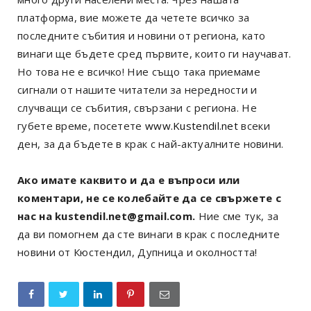
платформа, вие можете да четете всичко за
последните събития и новини от региона, като
винаги ще бъдете сред първите, които ги научават.
Но това не е всичко! Ние също така приемаме
сигнали от нашите читатели за нередности и
случващи се събития, свързани с региона. Не
губете време, посетете
www.Kustendil.net
всеки
ден, за да бъдете в крак с най-актуалните новини.
Ако имате каквито и да е въпроси или
коментари, не се колебайте да се свържете с
нас на kustendil.net@gmail.com.
Ние сме тук, за
да ви помогнем да сте винаги в крак с последните
новини от Кюстендил, Дупница и околността!