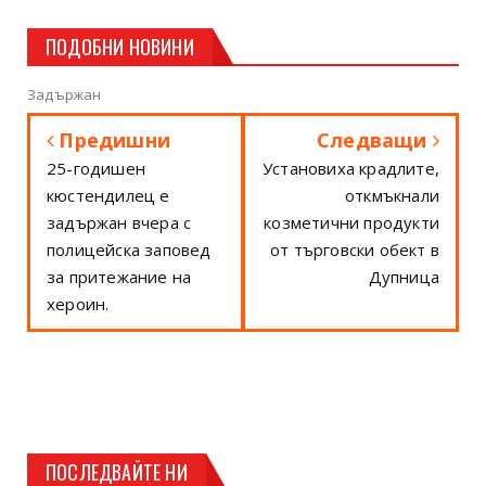
ПОДОБНИ НОВИНИ
Задържан
Предишни
Следващи
25-годишен
Установиха крадлите,
кюстендилец е
откмъкнали
задържан вчера с
козметични продукти
полицейска заповед
от търговски обект в
за притежание на
Дупница
хероин.
ПОСЛЕДВАЙТЕ НИ