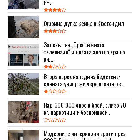
им...
Огромна дупка зейна в Кюстендил
Залезът на „Престижната
телевизия“ и новата златна ера на
ки...
Втора поредна година бедствие:
сланата унищожи черешовата ре...
Над 600 000 евро в брой, близо 70
кг. наркотици и боеприпаси...
Модерните интериорни врати през