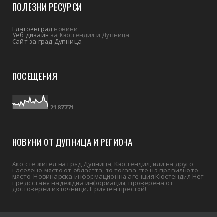
ПОЛЕЗНИ РЕСУРСИ
Благоевград
новини
Уеб дизайн
за Кюстендил и Дупница
Сайт за град Дупница
ПОСЕЩЕНИЯ
2
1
8
7
7
7
1
НОВИНИ ОТ ДУПНИЦА И РЕГИОНА
Ако сте жител на град Дупница, Кюстендил, или на друго
населено място от областта, то тогава сте на правилното
място. Новинарска информационна агенция Кюстендил Нет
предоставя надеждна информация, проверена от
достоверни източници. Приятен престой!