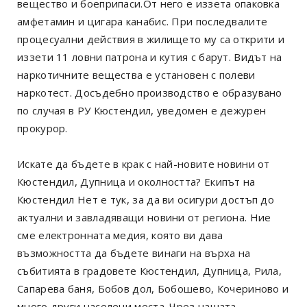
вещество и боеприпаси.От него е иззета опаковка
амфетамин и цигара канабис. При последвалите
процесуални действия в жилището му са открити и
иззети 11 ловни патрона и кутия с барут. Видът на
наркотичните вещества е установен с полеви
наркотест. Досъдебно производство е образувано
по случая в РУ Кюстендил, уведомен е дежурен
прокурор.
Искате да бъдете в крак с най-новите новини от
Кюстендил, Дупница и околността? Екипът на
Кюстендил Нет е тук, за да ви осигури достъп до
актуални и завладяващи новини от региона. Ние
сме електронната медия, която ви дава
възможността да бъдете винаги на върха на
събитията в градовете Кюстендил, Дупница, Рила,
Сапарева баня, Бобов дол, Бобошево, Кочериново и
много други населени места. Чрез нашата