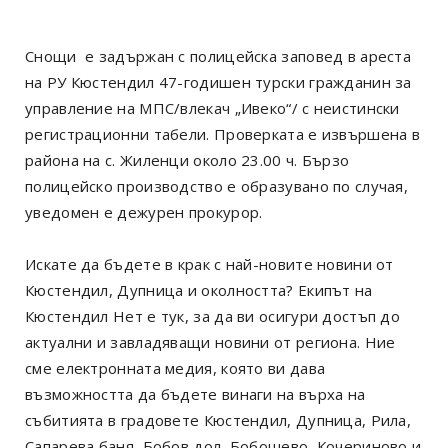
Снощи е задържан с полицейска заповед в ареста
на РУ Кюстендил 47-годишен турски гражданин за
управление на МПС/влекач „Ивеко“/ с неистински
регистрационни табели. Проверката е извършена в
района на с. Жиленци около 23.00 ч. Бързо
полицейско производство е образувано по случая,
уведомен е дежурен прокурор.
Искате да бъдете в крак с най-новите новини от
Кюстендил, Дупница и околността? Екипът на
Кюстендил Нет е тук, за да ви осигури достъп до
актуални и завладяващи новини от региона. Ние
сме електронната медия, която ви дава
възможността да бъдете винаги на върха на
събитията в градовете Кюстендил, Дупница, Рила,
Сапарева баня, Бобов дол, Бобошево, Кочериново и