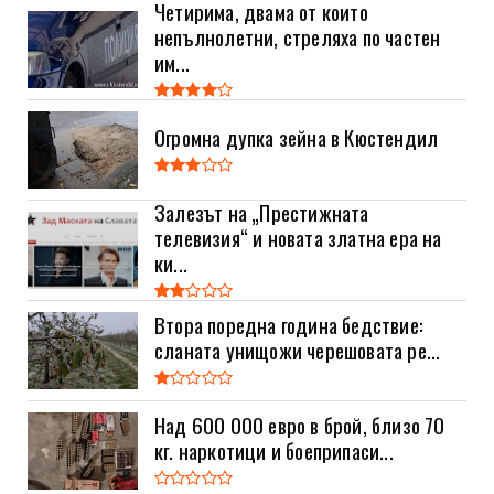
Четирима, двама от които
непълнолетни, стреляха по частен
им...
Огромна дупка зейна в Кюстендил
Залезът на „Престижната
телевизия“ и новата златна ера на
ки...
Втора поредна година бедствие:
сланата унищожи черешовата ре...
Над 600 000 евро в брой, близо 70
кг. наркотици и боеприпаси...