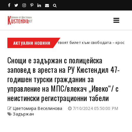
АКТУАЛНИ НОВИНИ
Кой е твоят билет към свободата – кросовият мотор
росов мотор
Снощи е задържан с полицейска
заповед в ареста на РУ Кюстендил 47-
годишен турски гражданин за
управление на МПС/влекач „Ивеко“/ с
неистински регистрационни табели
Цветомира Веселинова
7/10/2024 05:50:00 PM
Задържан