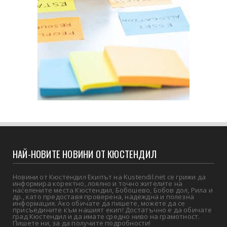
НАЙ-НОВИТЕ НОВИНИ ОТ КЮСТЕНДИЛ
Новини от Кюстендил Екипът на Kustendil.net се грижи да
информира коректно, лоялно и точно жителите на
населените места Кюстендил, Бобошево, Бобов дол, Рила и
др., като предоставя проверена, надеждна и полезна
информация. Ако обичате да пишете, можете да се
присъедините към нашият екип! Достатъчно е да обичате
град Кюстендил и да имате средно ниво на грамотност.
Пишете ни, за да получите подробности!