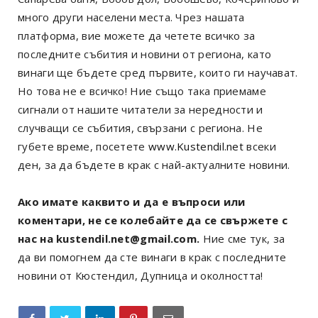
много други населени места. Чрез нашата
платформа, вие можете да четете всичко за
последните събития и новини от региона, като
винаги ще бъдете сред първите, които ги научават.
Но това не е всичко! Ние също така приемаме
сигнали от нашите читатели за нередности и
случващи се събития, свързани с региона. Не
губете време, посетете
www.Kustendil.net
всеки
ден, за да бъдете в крак с най-актуалните новини.
Ако имате каквито и да е въпроси или
коментари, не се колебайте да се свържете с
нас на kustendil.net@gmail.com.
Ние сме тук, за
да ви помогнем да сте винаги в крак с последните
новини от Кюстендил, Дупница и околността!