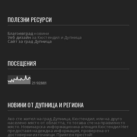
ПОЛЕЗНИ РЕСУРСИ
Благоевград
новини
Уеб дизайн
за Кюстендил и Дупница
Сайт за град Дупница
ПОСЕЩЕНИЯ
2
1
9
2
8
8
1
НОВИНИ ОТ ДУПНИЦА И РЕГИОНА
Ако сте жител на град Дупница, Кюстендил, или на друго
населено място от областта, то тогава сте на правилното
място. Новинарска информационна агенция Кюстендил Нет
предоставя надеждна информация, проверена от
достоверни източници. Приятен престой!