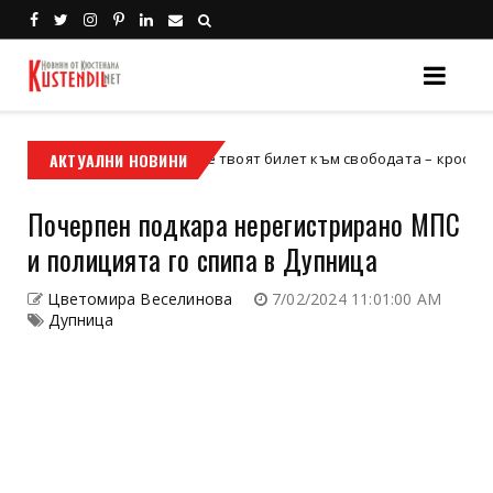
АКТУАЛНИ НОВИНИ
Кой е твоят билет към свободата – кросовият мото
росов мотор
Почерпен подкара нерегистрирано МПС
и полицията го спипа в Дупница
Цветомира Веселинова
7/02/2024 11:01:00 AM
Дупница