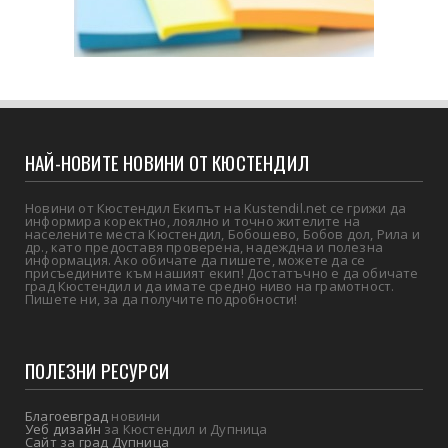
НАЙ-НОВИТЕ НОВИНИ ОТ КЮСТЕНДИЛ
Новини от Кюстендил Екипът на Kustendil.net се грижи да
информира коректно, лоялно и точно жителите на
населените места Кюстендил, Бобошево, Бобов дол, Рила и
др., като предоставя проверена, надеждна и полезна
информация. Ако обичате да пишете, можете да се
присъедините към нашият екип! Достатъчно е да обичате
град Кюстендил и да имате средно ниво на грамотност.
Пишете ни, за да получите подробности!
ПОЛЕЗНИ РЕСУРСИ
Благоевград
новини
Уеб дизайн
за Кюстендил и Дупница
Сайт за град Дупница