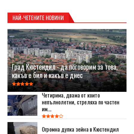
НАЙ-ЧЕТЕНИТЕ НОВИНИ
Град Кюстендил - да поговорим за това,
какъв е бил и какъв е днес
Четирима, двама от които
непълнолетни, стреляха по частен
им...
Огромна дупка зейна в Кюстендил