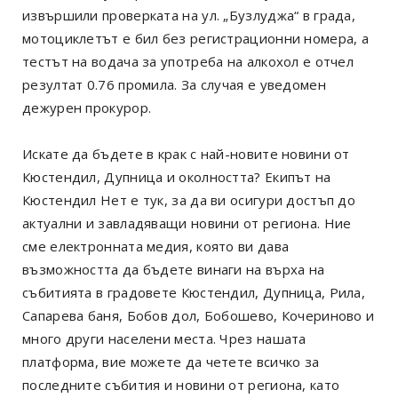
извършили проверката на ул. „Бузлуджа“ в града,
мотоциклетът е бил без регистрационни номера, а
тестът на водача за употреба на алкохол е отчел
резултат 0.76 промила. За случая е уведомен
дежурен прокурор.
Искате да бъдете в крак с най-новите новини от
Кюстендил, Дупница и околността? Екипът на
Кюстендил Нет е тук, за да ви осигури достъп до
актуални и завладяващи новини от региона. Ние
сме електронната медия, която ви дава
възможността да бъдете винаги на върха на
събитията в градовете Кюстендил, Дупница, Рила,
Сапарева баня, Бобов дол, Бобошево, Кочериново и
много други населени места. Чрез нашата
платформа, вие можете да четете всичко за
последните събития и новини от региона, като