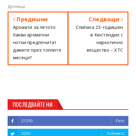
Дупница
Предишни
Следващи
Аромати за лятото:
Спипаха 23-годишен
Какви ароматни
в Кюстендил с
нотки предпочитат
наркотично
дамите през топлите
вещество – ХТС
месеци?
ПОСЛЕДВАЙТЕ НИ
21200
Fans
3290
Followers