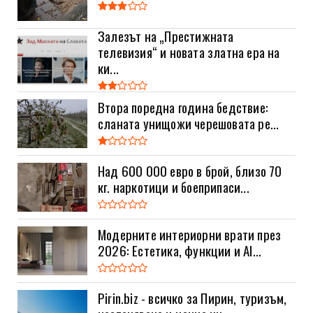
Залезът на „Престижната
телевизия“ и новата златна ера на
ки...
Втора поредна година бедствие:
сланата унищожи черешовата ре...
Над 600 000 евро в брой, близо 70
кг. наркотици и боеприпаси...
Модерните интериорни врати през
2026: Естетика, функции и AI...
Pirin.biz - всичко за Пирин, туризъм,