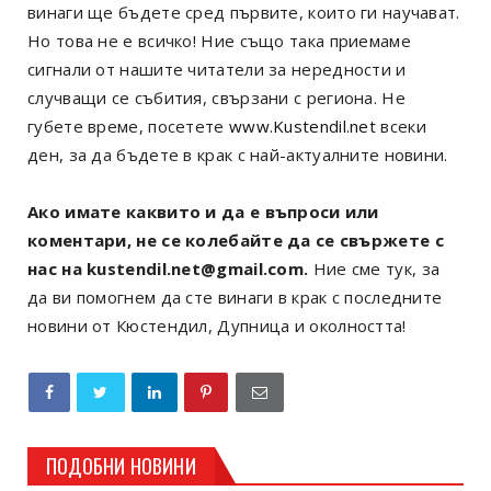
винаги ще бъдете сред първите, които ги научават.
Но това не е всичко! Ние също така приемаме
сигнали от нашите читатели за нередности и
случващи се събития, свързани с региона. Не
губете време, посетете
www.Kustendil.net
всеки
ден, за да бъдете в крак с най-актуалните новини.
Ако имате каквито и да е въпроси или
коментари, не се колебайте да се свържете с
нас на kustendil.net@gmail.com.
Ние сме тук, за
да ви помогнем да сте винаги в крак с последните
новини от Кюстендил, Дупница и околността!
ПОДОБНИ НОВИНИ