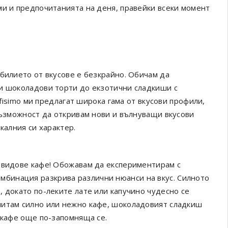
ми и предпочитанията на деня, правейки всеки момент
билието от вкусове е безкрайно. Обичам да
ки шоколадови торти до екзотични сладкиши с
ffisimo ми предлагат широка гама от вкусови профили,
възможност да откривам нови и вълнуващи вкусови
калния си характер.
 видове кафе! Обожавам да експериментирам с
а комбинация разкрива различни нюанси на вкус. Силното
 докато по-леките лате или капучино чудесно се
читам силно или нежно кафе, шоколадовият сладкиш
 кафе още по-запомняща се.