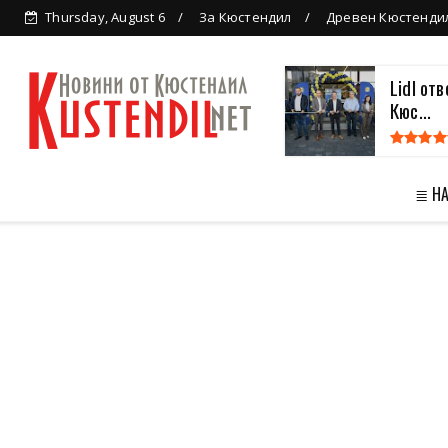
Thursday, August 6
За Кюстендил
Древен Кюстенди
Lidl от
Кюс...
≣ Н