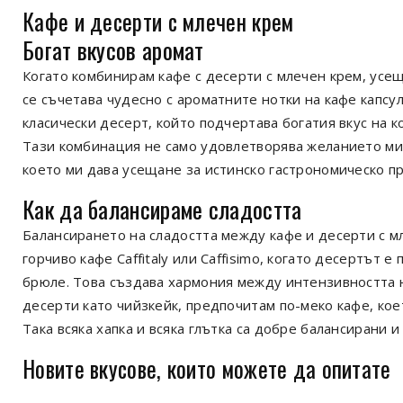
Кафе и десерти с млечен крем
Богат вкусов аромат
Когато комбинирам кафе с десерти с млечен крем, усе
се съчетава чудесно с ароматните нотки на кафе капсули
класически десерт, който подчертава богатия вкус на ко
Тази комбинация не само удовлетворява желанието ми з
което ми дава усещане за истинско гастрономическо п
Как да балансираме сладостта
Балансирането на сладостта между кафе и десерти с мл
горчиво кафе Caffitaly или Caffisimo, когато десертът 
брюле. Това създава хармония между интензивността н
десерти като чийзкейк, предпочитам по-меко кафе, кое
Така всяка хапка и всяка глътка са добре балансирани 
Новите вкусове, които можете да опитате