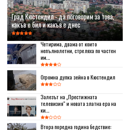
Град Кюстендил - да поговорим за това,
какъв е бил и какъв е днес
Четирима, двама от които
непълнолетни, стреляха по частен
им...
Огромна дупка зейна в Кюстендил
Залезът на „Престижната
телевизия“ и новата златна ера на
ки...
Втора поредна година бедствие: