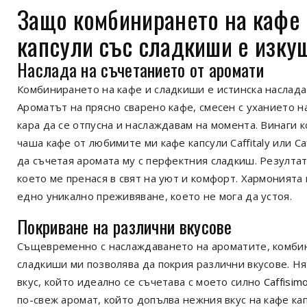
Защо комбинирането на
кафе 
капсули
със
сладкиши
е изку
Наслада на съчетанието от
аромати
Комбинирането на кафе и сладкиши е истинска наслада 
Ароматът на прясно сварено кафе, смесен с уханието на
кара да се отпусна и наслаждавам на момента. Винаги 
чаша кафе от любимите ми кафе капсули Caffitaly или Ca
да съчетая аромата му с перфектния сладкиш. Резулта
което ме пренася в свят на уют и комфорт. Хармонията
едно уникално преживяване, което не мога да устоя.
Покриване на различни
вкусове
Същевременно с наслаждаването на ароматите, комби
сладкиши ми позволява да покрия различни вкусове. Н
вкус, който идеално се съчетава с моето силно
Caffisim
по-свеж аромат, който допълва нежния вкус на кафе капс