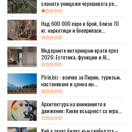
сланата унищожи черешовата ре...
Над 600 000 евро в брой, близо 70
кг. наркотици и боеприпаси...
Модерните интериорни врати през
2026: Естетика, функции и AI...
Pirin.biz - всичко за Пирин, туризъм,
настаняване и ценна ин...
Архитектура на вниманието в
движение: Какво всъщност са игра...
Кой е твоят билет към свободата –