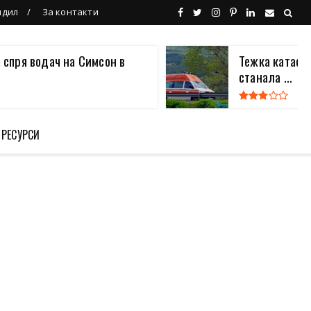
ндил
За контакти
 спря водач на Симсон в
Тежка катаст
станала ...
 РЕСУРСИ