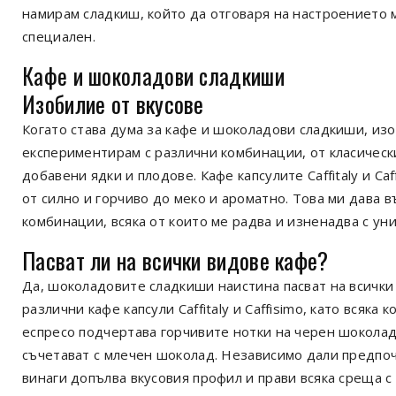
намирам сладкиш, който да отговаря на настроението 
специален.
Кафе и
шоколадови
сладкиши
Изобилие от вкусове
Когато става дума за кафе и шоколадови сладкиши, изо
експериментирам с различни комбинации, от класичес
добавени ядки и плодове. Кафе капсулите Caffitaly и Ca
от силно и горчиво до меко и ароматно. Това ми дава 
комбинации, всяка от които ме радва и изненадва с уни
Пасват ли на всички видове кафе?
Да, шоколадовите сладкиши наистина пасват на всички
различни кафе капсули Caffitaly и Caffisimo, като всяк
еспресо подчертава горчивите нотки на черен шоколад,
съчетават с млечен шоколад. Независимо дали предпо
винаги допълва вкусовия профил и прави всяка среща с