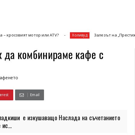
т мотор или ATV?
Залезът на „Престижната телевиз
Холивуд
к да комбинираме кафе с
кафенето
erest
Email
ладкиши е изкушаващо Наслада на съчетанието
ис...