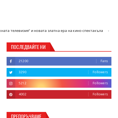
ия“ и новата златна ера на кино-спектакъла
В
Кюстендил
ПОСЛЕДВАЙТЕ НИ
21200
Fans
3290
Followers
5212
Followers
4002
Followers
ПРЕПОРЪЧВАМЕ