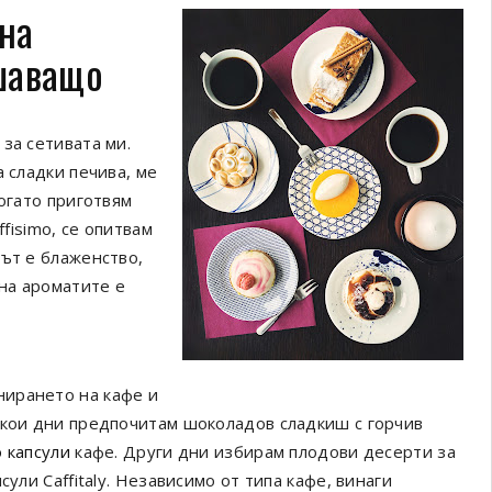
на
шаващо
за сетивата ми.
 сладки печива, ме
когато приготвям
ffisimo, се опитвам
тът е блаженство,
 на ароматите е
нирането на кафе и
якои дни предпочитам шоколадов сладкиш с горчив
o капсули
кафе. Други дни избирам плодови десерти за
ули Caffitaly. Независимо от типа кафе, винаги