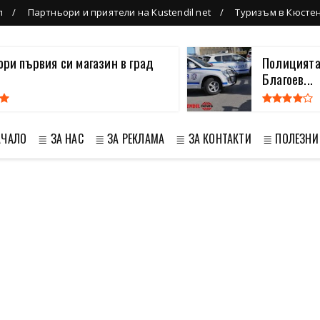
л
Партньори и приятели на Kustendil net
Туризъм в Кюсте
вори първия си магазин в град
Полицията
Благоев...
АЧАЛО
≣ ЗА НАС
≣ ЗА РЕКЛАМА
≣ ЗА КОНТАКТИ
≣ ПОЛЕЗНИ