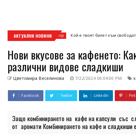
АКТУАЛНИ НОВИНИ
Кой е твоят билет към свободата – кросовия
кросов мотор
Нови вкусове за кафенето: Ка
различни видове сладкиши
Цветомира Веселинова
7/22/2024 06:04:00 PM
Facebook
Twitter
Linkedin
Pint
Защо комбинирането на кафе на капсули със с
от аромати Комбинирането на кафе и сладкиши е 