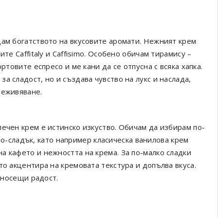
щам богатството на вкусовите аромати. Нежният крем
те Caffitaly и Caffisimo. Особено обичам тирамису –
ртовите еспресо и ме кани да се отпусна с всяка хапка.
а сладост, но и създава чувство на лукс и наслада,
реживяване.
ечен крем е истинско изкуство. Обичам да избирам по-
е по-сладък, като например класическа ванилова крем
а кафето и нежността на крема. За по-малко сладки
то акцентира на кремовата текстура и допълва вкуса.
и носещи радост.