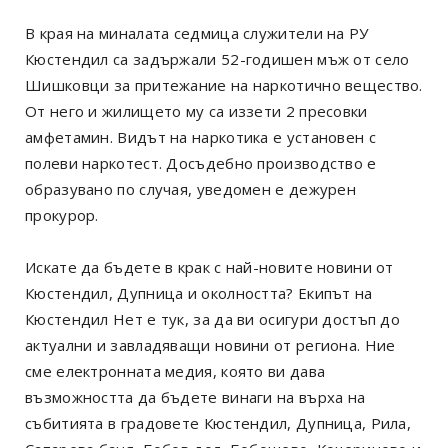
В края на миналата седмица служители на РУ
Кюстендил са задържали 52-годишен мъж от село
Шишковци за притежание на наркотично вещество.
От него и жилището му са иззети 2 пресовки
амфетамин. Видът на наркотика е установен с
полеви наркотест. Досъдебно производство е
образувано по случая, уведомен е дежурен
прокурор.
Искате да бъдете в крак с най-новите новини от
Кюстендил, Дупница и околността? Екипът на
Кюстендил Нет е тук, за да ви осигури достъп до
актуални и завладяващи новини от региона. Ние
сме електронната медия, която ви дава
възможността да бъдете винаги на върха на
събитията в градовете Кюстендил, Дупница, Рила,