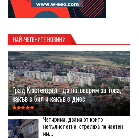
НАЙ-ЧЕТЕНИТЕ НОВИНИ
Град Кюстендил - да поговорим за това,
какъв е бил и какъв е днес
Четирима, двама от които
непълнолетни, стреляха по частен
им...