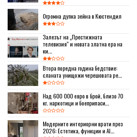
Огромна дупка зейна в Кюстендил
Залезът на „Престижната
телевизия“ и новата златна ера на
ки...
Втора поредна година бедствие:
сланата унищожи черешовата ре...
Над 600 000 евро в брой, близо 70
кг. наркотици и боеприпаси...
Модерните интериорни врати през
2026: Естетика, функции и AI...