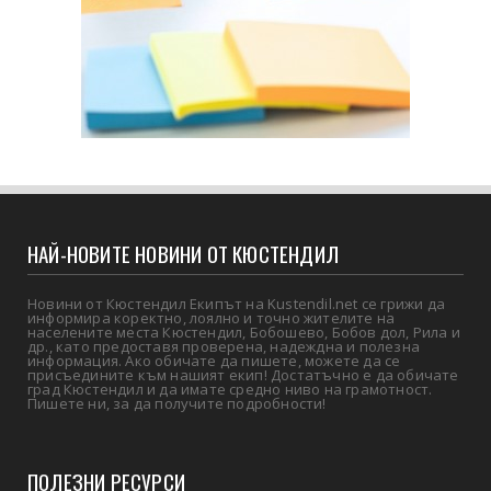
НАЙ-НОВИТЕ НОВИНИ ОТ КЮСТЕНДИЛ
Новини от Кюстендил Екипът на Kustendil.net се грижи да
информира коректно, лоялно и точно жителите на
населените места Кюстендил, Бобошево, Бобов дол, Рила и
др., като предоставя проверена, надеждна и полезна
информация. Ако обичате да пишете, можете да се
присъедините към нашият екип! Достатъчно е да обичате
град Кюстендил и да имате средно ниво на грамотност.
Пишете ни, за да получите подробности!
ПОЛЕЗНИ РЕСУРСИ