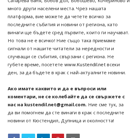
Сапарева баня, Бобов дол, Бобошево, Кочериново и
много други населени места. Чрез нашата
платформа, вие можете да четете всичко за
последните събития и новини от региона, като
винаги ще бъдете сред първите, които ги научават.
Но това не е всичко! Ние също така приемаме
сигнали от нашите читатели за нередности и
случващи се събития, свързани с региона. Не
губете време, посетете
www.Kustendil.net
всеки
ден, за да бъдете в крак с най-актуалните новини.
Ако имате каквито и да е въпроси или
коментари, не се колебайте да се свържете с
нас на kustendil.net@gmail.com.
Ние сме тук, за
да ви помогнем да сте винаги в крак с последните
новини от Кюстендил, Дупница и околността!