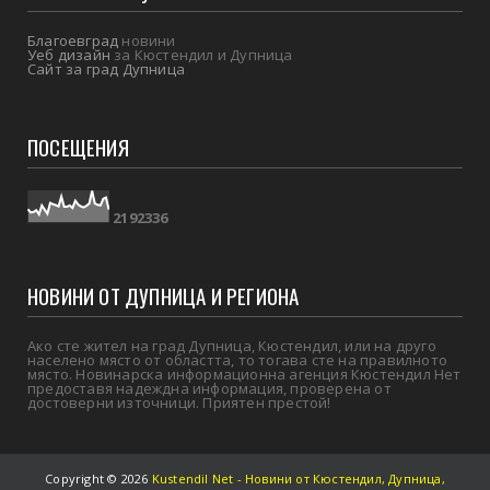
Благоевград
новини
Уеб дизайн
за Кюстендил и Дупница
Сайт за град Дупница
ПОСЕЩЕНИЯ
2
1
9
2
3
3
6
НОВИНИ ОТ ДУПНИЦА И РЕГИОНА
Ако сте жител на град Дупница, Кюстендил, или на друго
населено място от областта, то тогава сте на правилното
място. Новинарска информационна агенция Кюстендил Нет
предоставя надеждна информация, проверена от
достоверни източници. Приятен престой!
Copyright ©
2026
Kustendil Net - Новини от Кюстендил, Дупница,