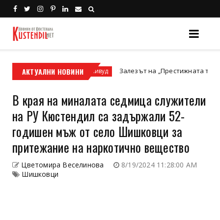
 или ATV?
АКТУАЛНИ НОВИНИ
Залезът на „Престижната телевизия“ и 
Холивуд
В края на миналата седмица служители
на РУ Кюстендил са задържали 52-
годишен мъж от село Шишковци за
притежание на наркотично вещество
Цветомира Веселинова
8/19/2024 11:28:00 AM
Шишковци