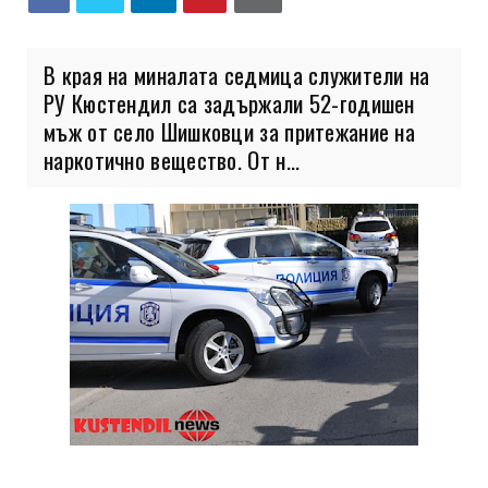
В края на миналата седмица служители на
РУ Кюстендил са задържали 52-годишен
мъж от село Шишковци за притежание на
наркотично вещество. От н...