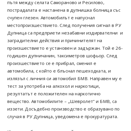
пътя между селата Самораново и Ресилово,
пострадалата е настанена в дупнишка болница със
счупен глезен. Автомобилът е напуснал
местопроизшествието. След получения сигнал в РУ
Дупница са предприети незабавни издирвателни и
заградителни действия и причинителят на
произшествието е установен и задържан. Той е 26-
годишен дупничанин, таксиметров шофьор. След
произшествието се е прибрал, сменил е
автомобила, с който е блъснал пешеходката, и
излязъл с личния си автомобил БМВ. Направен му е
тест за употреба на алкохол и наркотици,
резултатът е положителен на наркотично
вещество. Автомобилите – „Шевролет“ и БМВ, са
иззети. Досъдебно производство е образувано по
случая в РУ Дупница, уведомена е прокуратурата.