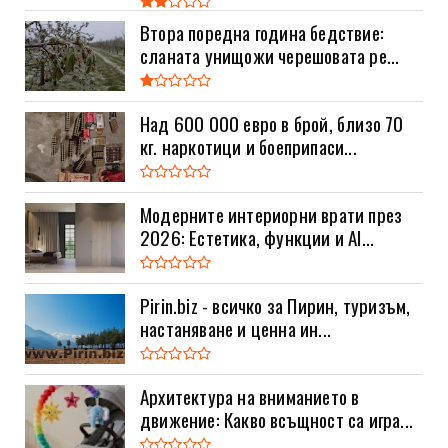
Втора поредна година бедствие:
сланата унищожи черешовата ре...
Над 600 000 евро в брой, близо 70
кг. наркотици и боеприпаси...
Модерните интериорни врати през
2026: Естетика, функции и AI...
Pirin.biz - всичко за Пирин, туризъм,
настаняване и ценна ин...
Архитектура на вниманието в
движение: Какво всъщност са игра...