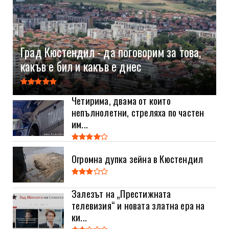
Град Кюстендил - да поговорим за това,
какъв е бил и какъв е днес
Четирима, двама от които
непълнолетни, стреляха по частен
им...
Огромна дупка зейна в Кюстендил
Залезът на „Престижната
телевизия“ и новата златна ера на
ки...