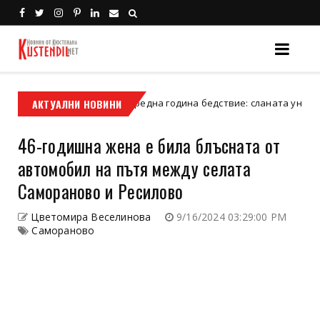
АКТУАЛНИ НОВИНИ
Втора поредна година бедствие: сланата унищожи чере
тендил
46-годишна жена е била блъсната от
автомобил на пътя между селата
Самораново и Ресилово
Цветомира Веселинова
9/16/2024 03:29:00 PM
Самораново