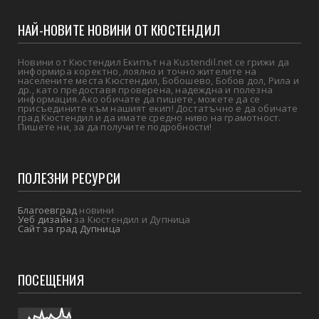
НАЙ-НОВИТЕ НОВИНИ ОТ КЮСТЕНДИЛ
Новини от Кюстендил Екипът на Kustendil.net се грижи да
информира коректно, лоялно и точно жителите на
населените места Кюстендил, Бобошево, Бобов дол, Рила и
др., като предоставя проверена, надеждна и полезна
информация. Ако обичате да пишете, можете да се
присъедините към нашият екип! Достатъчно е да обичате
град Кюстендил и да имате средно ниво на грамотност.
Пишете ни, за да получите подробности!
ПОЛЕЗНИ РЕСУРСИ
Благоевград
новини
Уеб дизайн
за Кюстендил и Дупница
Сайт за град Дупница
ПОСЕЩЕНИЯ