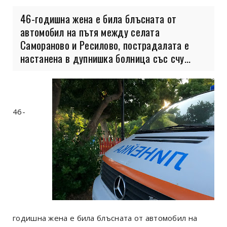
46-годишна жена е била блъсната от
автомобил на пътя между селата
Самораново и Ресилово, пострадалата е
настанена в дупнишка болница със счу...
46-
годишна жена е била блъсната от автомобил на