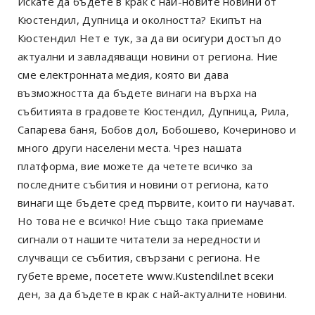
Искате да бъдете в крак с най-новите новини от
Кюстендил, Дупница и околността? Екипът на
Кюстендил Нет е тук, за да ви осигури достъп до
актуални и завладяващи новини от региона. Ние
сме електронната медия, която ви дава
възможността да бъдете винаги на върха на
събитията в градовете Кюстендил, Дупница, Рила,
Сапарева баня, Бобов дол, Бобошево, Кочериново и
много други населени места. Чрез нашата
платформа, вие можете да четете всичко за
последните събития и новини от региона, като
винаги ще бъдете сред първите, които ги научават.
Но това не е всичко! Ние също така приемаме
сигнали от нашите читатели за нередности и
случващи се събития, свързани с региона. Не
губете време, посетете
www.Kustendil.net
всеки
ден, за да бъдете в крак с най-актуалните новини.