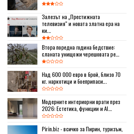
Залезът на „Престижната
телевизия“ и новата златна ера на
ки...
Втора поредна година бедствие:
сланата унищожи черешовата ре...
Над 600 000 евро в брой, близо 70
кг. наркотици и боеприпаси...
Модерните интериорни врати през
2026: Естетика, функции и AI...
Pirin.biz - всичко за Пирин, туризъм,