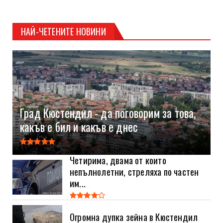
НАЙ-ЧЕТЕНИТЕ НОВИНИ
Град Кюстендил - да поговорим за това,
какъв е бил и какъв е днес
Четирима, двама от които
непълнолетни, стреляха по частен
им...
Огромна дупка зейна в Кюстендил