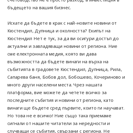
бъдещето на вашия бизнес.
Искате да бъдете в крак с най-новите новини от
Кюстендил, Дупница и околността? Екипът на
Кюстендил Нет е тук, за да ви осигури достъп до
актуални и завладяващи новини от региона. Ние
сме електронната медия, която ви дава
възможността да бъдете винаги на върха на
събитията в градовете Кюстендил, Дупница, Рила,
Сапарева баня, Бобов дол, Бобошево, Кочериново и
много други населени места. Чрез нашата
платформа, вие можете да четете всичко за
последните събития и новини от региона, като
винаги ще бъдете сред първите, които ги научават.
Но това не е всичко! Ние също така приемаме
сигнали от нашите читатели за нередности и
случващи се събития, свързани с региона. Не