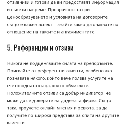
отзивчиви и готови да ви предоставят информация
и съвети навреме. Прозрачността при
ценообразуването и условията на договорите
също е важен аспект – знайте какво да очаквате по
отношение на таксите и ангажиментите.
5. Референции и отзиви
Никога не подценявайте силата на препоръките.
Поискайте от референтни клиенти, особено ако
познавате някого, който вече ползва услугите на
счетоводната къща, която обмисляте.
Положителните отзиви са добър индикатор, че
може да се доверите на дадената фирма. Също
така, проучете онлайн мнения и ревюта, за да
получите по-широка представа за опита на другите
клиенти.