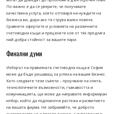
По-важно е да се уверите, че получавате
качествена услуга, която отговаря на нуждите на
бизнеса ви, дори ако тя струва малко повече.
Сравнете офертите и условията на различните
счетоводни къщи и преценете коя от тях предлага
най-добра стойност за вашите пари.
Финални думи
Изборът на правилната счетоводна къща в София
може да бъде решаващ за успеха на вашия бизнес.
Като следвате тези съвети – проучване на опита,
технологичните възможности, гъвкавостта и
комуникацията, ще може да направите информиран
избор, който да подпомогне растежа и развитието
на вашата фирма. Не забравяйте, че доброто
счетоводство не е просто разход, а инвестиция в