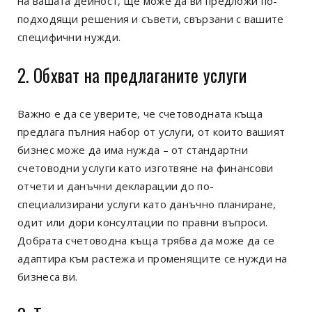
на вашата дейност, ще може да ви предложи по-
подходящи решения и съвети, свързани с вашите
специфични нужди.
2. Обхват на предлаганите услуги
Важно е да се уверите, че счетоводната къща
предлага пълния набор от услуги, от които вашият
бизнес може да има нужда – от стандартни
счетоводни услуги като изготвяне на финансови
отчети и данъчни декларации до по-
специализирани услуги като данъчно планиране,
одит или дори консултации по правни въпроси.
Добрата счетоводна къща трябва да може да се
адаптира към растежа и променящите се нужди на
бизнеса ви.