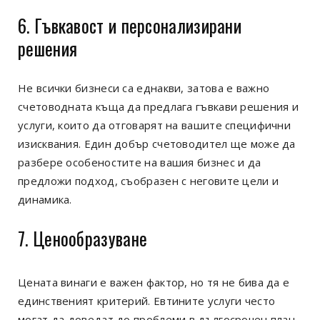
6. Гъвкавост и персонализирани
решения
Не всички бизнеси са еднакви, затова е важно
счетоводната къща да предлага гъвкави решения и
услуги, които да отговарят на вашите специфични
изисквания. Един добър счетоводител ще може да
разбере особеностите на вашия бизнес и да
предложи подход, съобразен с неговите цели и
динамика.
7. Ценообразуване
Цената винаги е важен фактор, но тя не бива да е
единственият критерий. Евтините услуги често
могат да доведат до проблеми в дългосрочен план.