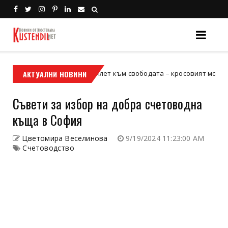
Кой е твоят билет към свободата – кросовият мотор или ATV?
АКТУАЛНИ НОВИНИ
Съвети за избор на добра счетоводна
къща в София
Цветомира Веселинова
9/19/2024 11:23:00 AM
Счетоводство