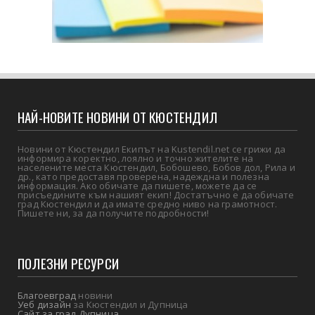
НАЙ-НОВИТЕ НОВИНИ ОТ КЮСТЕНДИЛ
Новини от Кюстендил Екипът на Kustendil.net се грижи да
информира коректно, лоялно и точно жителите на
населените места Кюстендил, Бобошево, Бобов дол, Рила и
др., като предоставя проверена, надеждна и полезна
информация. Ако обичате да пишете, можете да се
присъедините към нашият екип! Достатъчно е да обичате
град Кюстендил и да имате средно ниво на грамотност.
Пишете ни, за да получите подробности!
ПОЛЕЗНИ РЕСУРСИ
Благоевград
новини
Уеб дизайн
за Кюстендил и Дупница
Сайт за град Дупница