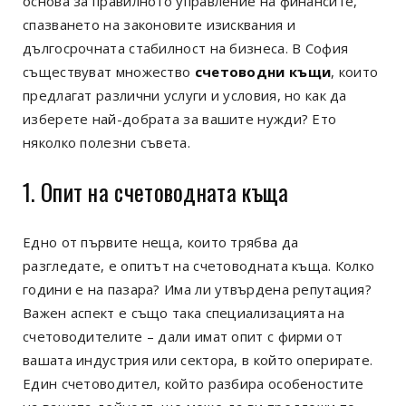
основа за правилното управление на финансите,
спазването на законовите изисквания и
дългосрочната стабилност на бизнеса. В София
съществуват множество
счетоводни къщи
, които
предлагат различни услуги и условия, но как да
изберете най-добрата за вашите нужди? Ето
няколко полезни съвета.
1. Опит на счетоводната къща
Едно от първите неща, които трябва да
разгледате, е опитът на счетоводната къща. Колко
години е на пазара? Има ли утвърдена репутация?
Важен аспект е също така специализацията на
счетоводителите – дали имат опит с фирми от
вашата индустрия или сектора, в който оперирате.
Един счетоводител, който разбира особеностите