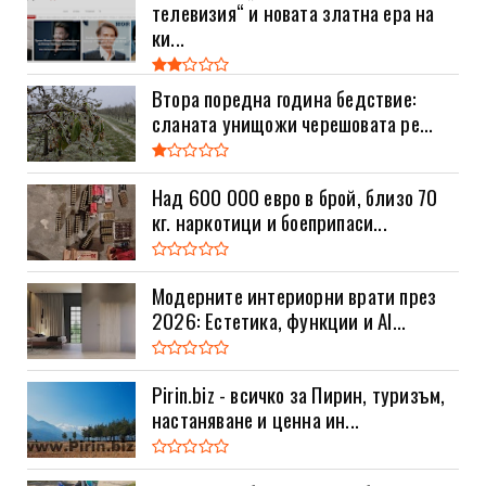
телевизия“ и новата златна ера на
ки...
Втора поредна година бедствие:
сланата унищожи черешовата ре...
Над 600 000 евро в брой, близо 70
кг. наркотици и боеприпаси...
Модерните интериорни врати през
2026: Естетика, функции и AI...
Pirin.biz - всичко за Пирин, туризъм,
настаняване и ценна ин...