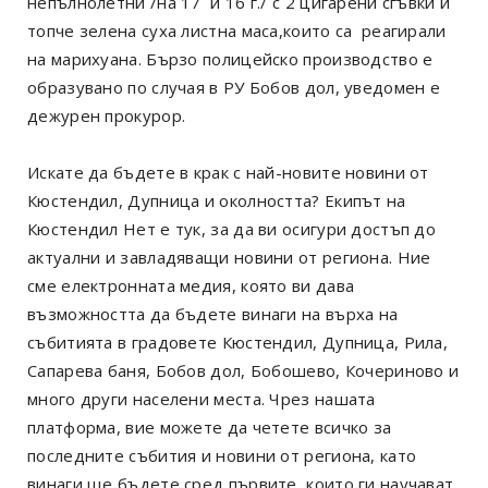
непълнолетни /на 17 и 16 г./ с 2 цигарени сгъвки и
топче зелена суха листна маса,които са реагирали
на марихуана. Бързо полицейско производство е
образувано по случая в РУ Бобов дол, уведомен е
дежурен прокурор.
Искате да бъдете в крак с най-новите новини от
Кюстендил, Дупница и околността? Екипът на
Кюстендил Нет е тук, за да ви осигури достъп до
актуални и завладяващи новини от региона. Ние
сме електронната медия, която ви дава
възможността да бъдете винаги на върха на
събитията в градовете Кюстендил, Дупница, Рила,
Сапарева баня, Бобов дол, Бобошево, Кочериново и
много други населени места. Чрез нашата
платформа, вие можете да четете всичко за
последните събития и новини от региона, като
винаги ще бъдете сред първите, които ги научават.