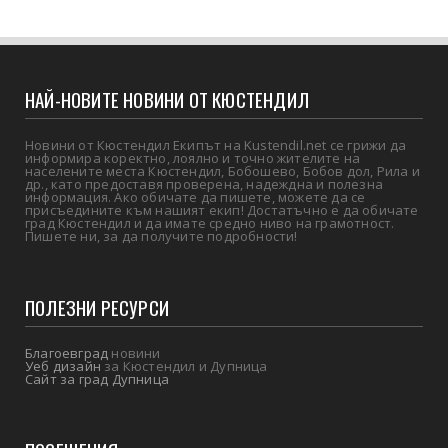
НАЙ-НОВИТЕ НОВИНИ ОТ КЮСТЕНДИЛ
Новини от Кюстендил Екипът на Kustendil.net се грижи да
информира коректно, лоялно и точно жителите на
населените места Кюстендил, Бобошево, Бобов дол, Рила и
др., като предоставя проверена, надеждна и полезна
информация. Ако обичате да пишете, можете да се
присъедините към нашият екип! Достатъчно е да обичате
град Кюстендил и да имате средно ниво на грамотност.
Пишете ни, за да получите подробности!
ПОЛЕЗНИ РЕСУРСИ
Благоевград
новини
Уеб дизайн
за Кюстендил и Дупница
Сайт за град Дупница