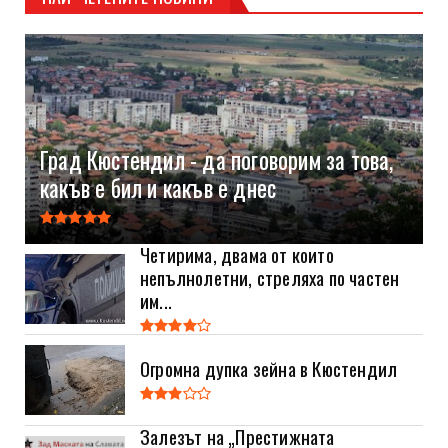
Град Кюстендил - да поговорим за това,
какъв е бил и какъв е днес
Четирима, двама от които
непълнолетни, стреляха по частен
им...
Огромна дупка зейна в Кюстендил
Залезът на „Престижната