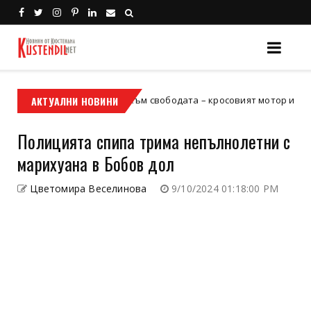
Кой е твоят билет към свободата – кросовият мотор или ATV?
АКТУАЛНИ НОВИНИ
Полицията спипа трима непълнолетни с
марихуана в Бобов дол
Цветомира Веселинова
9/10/2024 01:18:00 PM