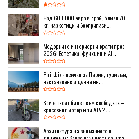
Над 600 000 евро в брой, близо 70
кг. наркотици и боеприпаси...
Модерните интериорни врати през
2026: Естетика, функции и AI...
Pirin.biz - всичко за Пирин, туризъм,
настаняване и ценна ин...
Кой е твоят билет към свободата –
кросовият мотор или ATV? ...
Архитектура на вниманието в
движение: Какво всъщност са игра...