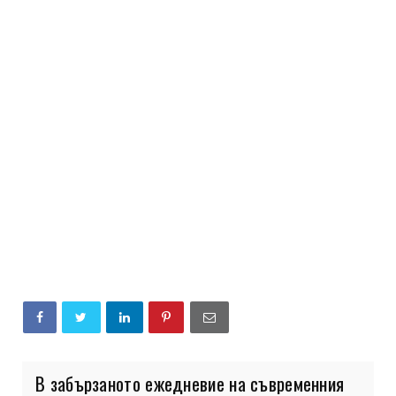
В забързаното ежедневие на съвременния