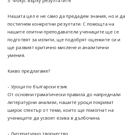
3. Фокус върху резултатите
Нашата цел е не само да предадем знания, но и да
постигнем конкретни резултати. С помощта на
нашите опитни преподаватели учениците ще се
подготвят за изпити, ще подобрят оценките си и
ще развият критично мислене и аналитични
умения.
Какво предлагаме?
- Уроци по български език
От основни граматически правила до напреднали
литературни анализи, нашите уроци покриват
широк спектър от теми, които ще помогнат на
учениците да усвоят езика в дълбочина.
- Литературно творчество