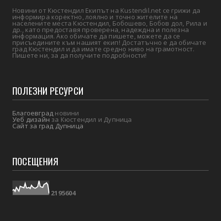
Новини от Кюстендил Екипът на Kustendil.net се грижи да
информира коректно, лоялно и точно жителите на
населените места Кюстендил, Бобошево, Бобов дол, Рила и
др., като предоставя проверена, надеждна и полезна
информация. Ако обичате да пишете, можете да се
присъедините към нашият екип! Достатъчно е да обичате
град Кюстендил и да имате средно ниво на грамотност.
Пишете ни, за да получите подробности!
ПОЛЕЗНИ РЕСУРСИ
Благоевград
новини
Уеб дизайн
за Кюстендил и Дупница
Сайт за град Дупница
ПОСЕЩЕНИЯ
2
1
9
5
6
0
4