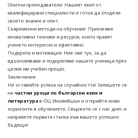
Опитни преподаватели: Нашият екип от
квалифицирани специалисти е готов да сподели
своето знание и опит.
Съвременни методи на обучение: Прилагаме
иновативни техники и ресурси, които правят
ученето интересно и ефективно.
Подкрепа и мотивация: Ние сме тук, за да
вдъхновяваме и подкрепяме нашите ученици през
целия им учебен процес.
Заключение
Не оставяйте успеха на случайността! Запишете се
на
частни уроци по български език и
литература
в ОЦ Иновейшън и открийте нови
хоризонти в обучението. Свържете се с нас днес и
направете първата стъпка към вашето успешно
бъдеще!