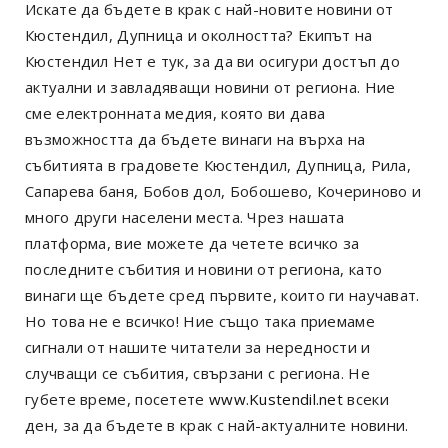
Искате да бъдете в крак с най-новите новини от
Кюстендил, Дупница и околността? Екипът на
Кюстендил Нет е тук, за да ви осигури достъп до
актуални и завладяващи новини от региона. Ние
сме електронната медия, която ви дава
възможността да бъдете винаги на върха на
събитията в градовете Кюстендил, Дупница, Рила,
Сапарева баня, Бобов дол, Бобошево, Кочериново и
много други населени места. Чрез нашата
платформа, вие можете да четете всичко за
последните събития и новини от региона, като
винаги ще бъдете сред първите, които ги научават.
Но това не е всичко! Ние също така приемаме
сигнали от нашите читатели за нередности и
случващи се събития, свързани с региона. Не
губете време, посетете
www.Kustendil.net
всеки
ден, за да бъдете в крак с най-актуалните новини.