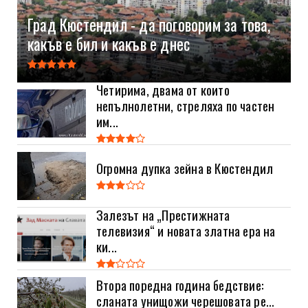
Град Кюстендил - да поговорим за това,
какъв е бил и какъв е днес
Четирима, двама от които
непълнолетни, стреляха по частен
им...
Огромна дупка зейна в Кюстендил
Залезът на „Престижната
телевизия“ и новата златна ера на
ки...
Втора поредна година бедствие:
сланата унищожи черешовата ре...