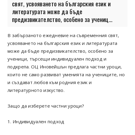
свят, усвояването на българския език и
литературата може да бъде
предизвикателство, особено за учениц...
В забързаното ежедневие на съвременния свят,
усвояването на българския език и литературата
може да бъде предизвикателство, особено за
ученици, търсещи индивидуален подход и
подкрепа. ОЦ Иновейшън предлага частни уроци,
които не само развиват уменията на учениците, но
и създават любов към родния език и
литературното изкуство.
Защо да изберете частни уроци?
1. Индивидуален подход