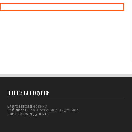
ПОЛЕЗНИ РЕСУРСИ
Благоевград
новини
Уеб дизайн
за Кюстендил и Дупница
Сайт за град Дупница