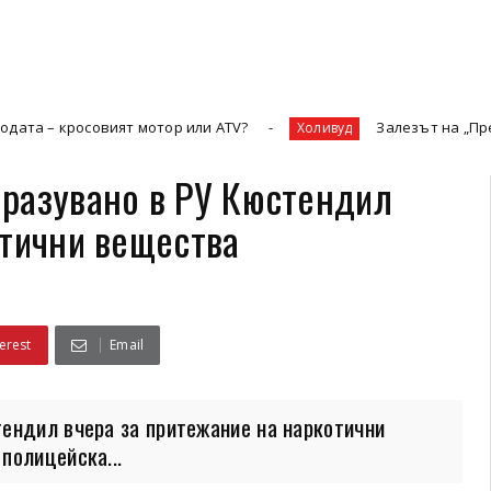
 кросовият мотор или ATV?
Залезът на „Престижнат
Холивуд
разувано в РУ Кюстендил
отични вещества
erest
Email
ендил вчера за притежание на наркотични
полицейска...