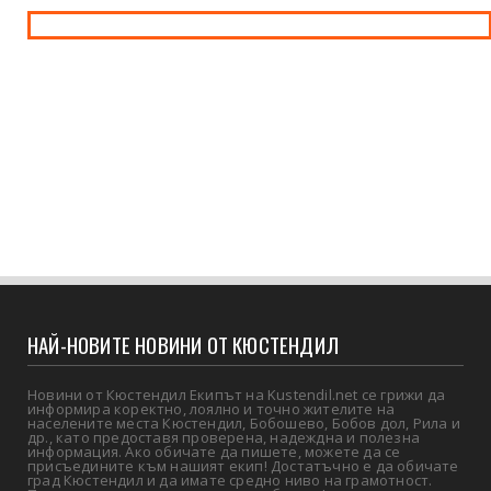
НАЙ-НОВИТЕ НОВИНИ ОТ КЮСТЕНДИЛ
Новини от Кюстендил Екипът на Kustendil.net се грижи да
информира коректно, лоялно и точно жителите на
населените места Кюстендил, Бобошево, Бобов дол, Рила и
др., като предоставя проверена, надеждна и полезна
информация. Ако обичате да пишете, можете да се
присъедините към нашият екип! Достатъчно е да обичате
град Кюстендил и да имате средно ниво на грамотност.