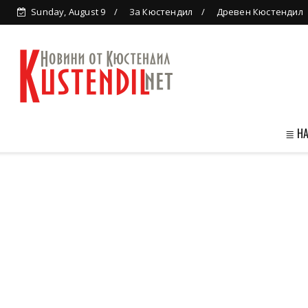
Sunday, August 9
За Кюстендил
Древен Кюстендил
≣ Н