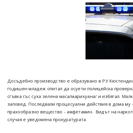
Досъдебно производство е образувано в РУ Кюстендил
годишен младеж опитал да осуети полицейска проверка 
сгъвка със суха зелена маса/марихуана/ и избягал. Мал
заповед. Последвали процесуални действия в дома му – 
прахообразно вещество - амфетамин. Видът на наркот
случая е уведомена прокуратурата.