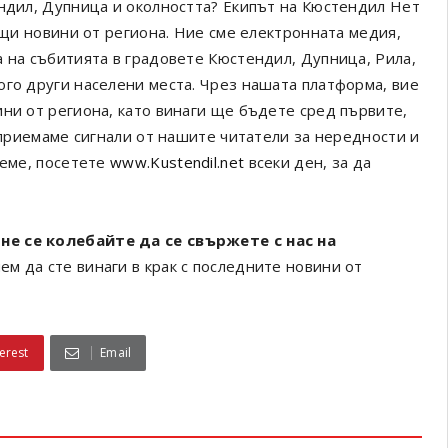
ендил, Дупница и околността? Екипът на Кюстендил Нет
ващи новини от региона. Ние сме електронната медия,
а на събитията в градовете Кюстендил, Дупница, Рила,
ого други населени места. Чрез нашата платформа, вие
ини от региона, като винаги ще бъдете сред първите,
а приемаме сигнали от нашите читатели за нередности и
реме, посетете
www.Kustendil.net
всеки ден, за да
не се колебайте да се свържете с нас на
ем да сте винаги в крак с последните новини от
erest
Email