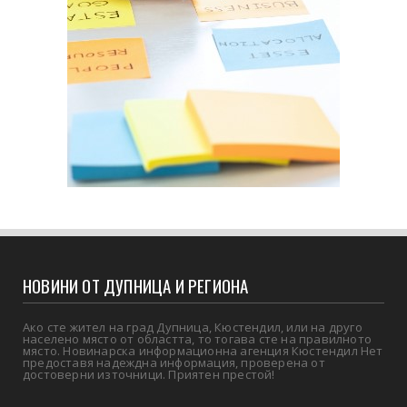
НОВИНИ ОТ ДУПНИЦА И РЕГИОНА
Ако сте жител на град Дупница, Кюстендил, или на друго
населено място от областта, то тогава сте на правилното
място. Новинарска информационна агенция Кюстендил Нет
предоставя надеждна информация, проверена от
достоверни източници. Приятен престой!