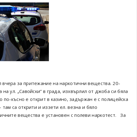
 вчера за притежание на наркотични вещества. 20-
на ул. „Савойски“ в града, изхвърлил от джоба си бяла
ко по-късно е открит в казино, задържан е с полицейска
там са открити и иззети ел. везна и бяло
ичните вещества е установен с полеви наркотест. За