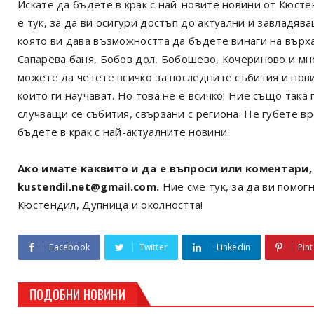
Искате да бъдете в крак с най-новите новини от Кюст
е тук, за да ви осигури достъп до актуални и завладя
която ви дава възможността да бъдете винаги на върх
Сапарева баня, Бобов дол, Бобошево, Кочериново и мн
можете да четете всичко за последните събития и нов
които ги научават. Но това не е всичко! Ние също так
случващи се събития, свързани с региона. Не губете в
бъдете в крак с най-актуалните новини.
Ако имате каквито и да е въпроси или коментари, 
kustendil.net@gmail.com.
Ние сме тук, за да ви помогн
Кюстендил, Дупница и околността!
Facebook
Twitter
Linkedin
Pint
ПОДОБНИ НОВИНИ