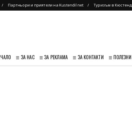
Партньори и приятели на Kustendil net
Туризъм в Кюстенд
АЧАЛО
≣ ЗА НАС
≣ ЗА РЕКЛАМА
≣ ЗА КОНТАКТИ
≣ ПОЛЕЗНИ