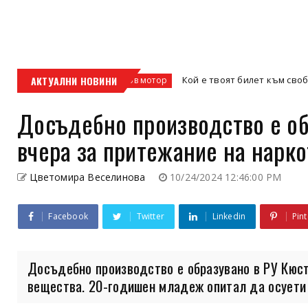
м и офис
АКТУАЛНИ НОВИНИ
Кой е твоят билет към свободата –
кросов мотор
Досъдебно производство е об
вчера за притежание на нарк
Цветомира Веселинова
10/24/2024 12:46:00 PM
Facebook
Twitter
Linkedin
Pint
Досъдебно производство е образувано в РУ Кюст
вещества. 20-годишен младеж опитал да осуети 