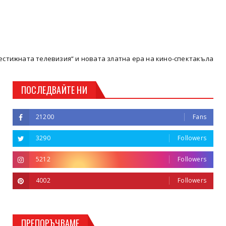
а телевизия“ и новата златна ера на кино-спектакъла
Кюсте
ПОСЛЕДВАЙТЕ НИ
21200
Fans
3290
Followers
5212
Followers
4002
Followers
ПРЕПОРЪЧВАМЕ