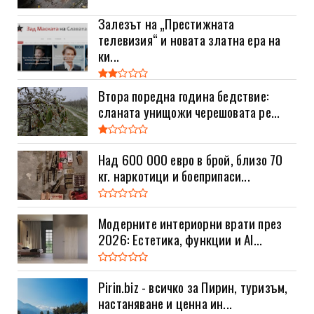
Залезът на „Престижната
телевизия“ и новата златна ера на
ки...
Втора поредна година бедствие:
сланата унищожи черешовата ре...
Над 600 000 евро в брой, близо 70
кг. наркотици и боеприпаси...
Модерните интериорни врати през
2026: Естетика, функции и AI...
Pirin.biz - всичко за Пирин, туризъм,
настаняване и ценна ин...