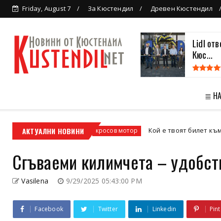
Friday, August 7
За Кюстендил
Древен Кюстендил
Lidl от
Кюс...
≣ Н
 дом и офис
АКТУАЛНИ НОВИНИ
Кой е твоят билет към свободат
кросов мотор
Сгъваеми килимчета – удобст
Vasilena
9/29/2025 05:43:00 PM
Facebook
Twitter
Linkedin
Pint