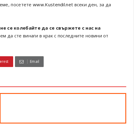
реме, посетете
www.Kustendil.net
всеки ден, за да
не се колебайте да се свържете с нас на
ем да сте винаги в крак с последните новини от
erest
Email