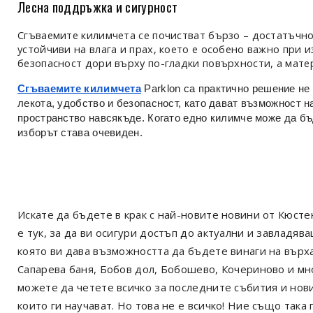
Лесна поддръжка и сигурност
Сгъваемите килимчета се почистват бързо – достатъчно
устойчиви на влага и прах, което е особено важно при 
безопасност дори върху по-гладки повърхности, а мате
Сгъваемите килимчета
Parklon са практично решение не 
лекота, удобство и безопасност, като дават възможност 
пространство навсякъде. Когато едно килимче може да бъде
изборът става очевиден.
Искате да бъдете в крак с най-новите новини от Кюст
е тук, за да ви осигури достъп до актуални и завладя
която ви дава възможността да бъдете винаги на върх
Сапарева баня, Бобов дол, Бобошево, Кочериново и мн
можете да четете всичко за последните събития и нов
които ги научават. Но това не е всичко! Ние също так