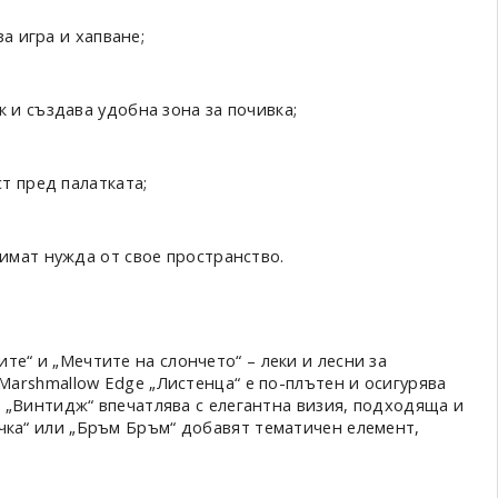
за игра и хапване;
 и създава удобна зона за почивка;
т пред палатката;
 имат нужда от свое пространство.
е“ и „Мечтите на слончето“ – леки и лесни за
 Marshmallow Edge „Листенца“ е по-плътен и осигурява
le „Винтидж“ впечатлява с елегантна визия, подходяща и
чка“ или „Бръм Бръм“ добавят тематичен елемент,