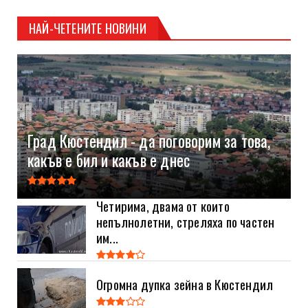
НАЙ-ЧЕТЕНИТЕ НОВИНИ
Град Кюстендил - да поговорим за това,
какъв е бил и какъв е днес
Четирима, двама от които
непълнолетни, стреляха по частен
им...
Огромна дупка зейна в Кюстендил