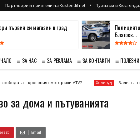
Партньори и приятели на Kustendil net
Туризъм в Кюстенди
вори първия си магазин в град
Полицията
Благоев...
АЧАЛО
≣ ЗА НАС
≣ ЗА РЕКЛАМА
≣ ЗА КОНТАКТИ
≣ ПОЛЕЗНИ
а – кросовият мотор или ATV?
Залезът на „Престиж
Холивуд
во за дома и пътуванията
erest
Email