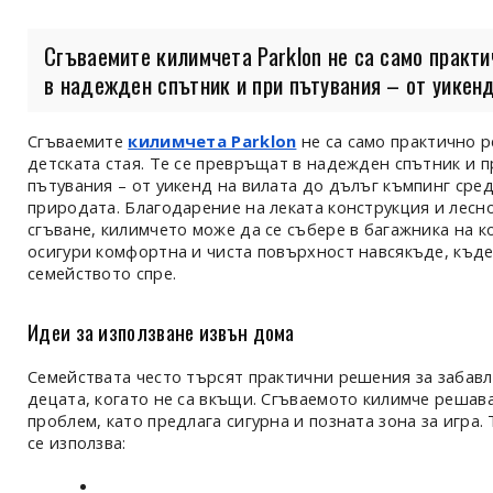
Сгъваемите килимчета Parklon не са само практи
в надежден спътник и при пътувания – от уикенд 
Сгъваемите
килимчета Parklon
не са само практично 
детската стая. Те се превръщат в надежден спътник и п
пътувания – от уикенд на вилата до дълъг къмпинг сре
природата. Благодарение на леката конструкция и лесн
сгъване, килимчето може да се събере в багажника на к
осигури комфортна и чиста повърхност навсякъде, къд
семейството спре.
Идеи за използване извън дома
Семействата често търсят практични решения за забавл
децата, когато не са вкъщи. Сгъваемото килимче решав
проблем, като предлага сигурна и позната зона за игра.
се използва: