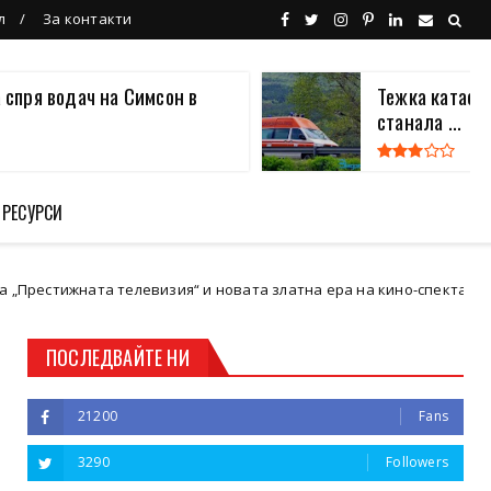
л
За контакти
 спря водач на Симсон в
Тежка катаст
станала ...
 РЕСУРСИ
ната телевизия“ и новата златна ера на кино-спектакъла
Кю
ПОСЛЕДВАЙТЕ НИ
21200
Fans
3290
Followers