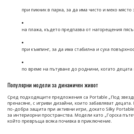
при пикник в парка, за да има чисто и меко място 
на плажа, където предпазва от нагорещения пясък
при къмпинг, за да има стабилна и суха повърхнос
по време на пътуване до роднини, когато децата
Популярни модели за динамичен живот
Сред подходящите предложения са Portable „Под звездит
пренасяне, с игриви дизайни, които забавляват децата.
по-добра защита при активни игри, докато Silky Portab
за интериорни пространства. Модели като „Горска пъте
който превръща всяка почивка в приключение.