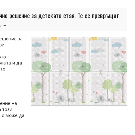
чно решение за детската стая. Те се превръщат
...
решение за
ри
д
ото
олата и да
ето
ение на
а този
 То може да