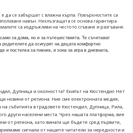
 е да се забършат с влажна кърпа. Повърхностите са
използване навън. Нехлъзгащата се основа гарантира
риалите са издръжливи на честото сгъване и разгъване.
само за дома, но и за пътешествията. Те съчетават
на родителите да осигурят на децата комфортно
 и постелка за пикник, и зона за игра в дневната,
ендил, Дупница и околността? Екипът на Кюстендил Нет
ващи новини от региона. Ние сме електронната медия,
а на събитията в градовете Кюстендил, Дупница, Рила,
ого други населени места. Чрез нашата платформа, вие
ини от региона, като винаги ще бъдете сред първите,
а приемаме сигнали от нашите читатели за нередности и