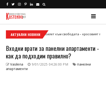
Кой е твоят билет към свободата – кросовият мотор или ATV?
АКТУАЛНИ НОВИНИ
р
Входни врати за панелни апартаменти -
как да подходим правилно?
Vasilena
9/01/2025 04:26:00 PM
панелни
апартаменти