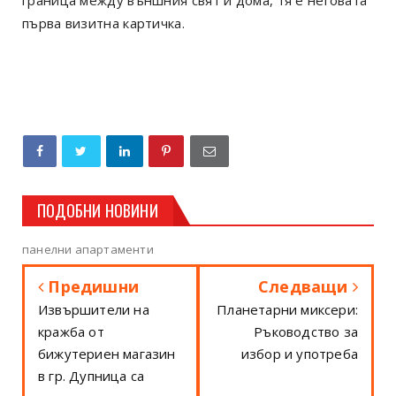
граница между външния свят и дома, тя е неговата
първа визитна картичка.
ПОДОБНИ НОВИНИ
панелни апартаменти
Предишни
Следващи
Извършители на
Планетарни миксери:
кражба от
Ръководство за
бижутериен магазин
избор и употреба
в гр. Дупница са