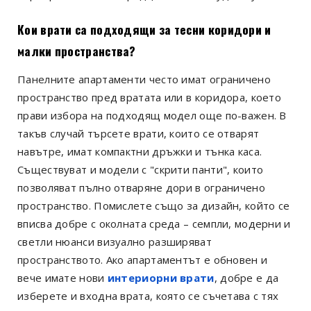
Кои врати са подходящи за тесни коридори и
малки пространства?
Панелните апартаменти често имат ограничено
пространство пред вратата или в коридора, което
прави избора на подходящ модел още по-важен. В
такъв случай търсете врати, които се отварят
навътре, имат компактни дръжки и тънка каса.
Съществуват и модели с "скрити панти", които
позволяват пълно отваряне дори в ограничено
пространство. Помислете също за дизайн, който се
вписва добре с околната среда – семпли, модерни и
светли нюанси визуално разширяват
пространството. Ако апартаментът е обновен и
вече имате нови
интериорни врати
, добре е да
изберете и входна врата, която се съчетава с тях