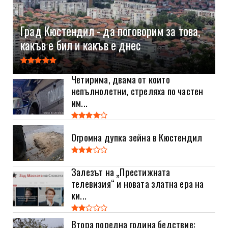
Град Кюстендил - да поговорим за това,
какъв е бил и какъв е днес
Четирима, двама от които
непълнолетни, стреляха по частен
им...
Огромна дупка зейна в Кюстендил
Залезът на „Престижната
телевизия“ и новата златна ера на
ки...
Втора поредна година бедствие: