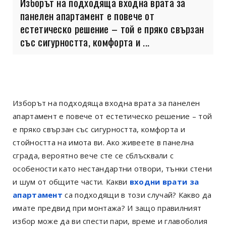
Изборът на подходяща входна врата за
панелен апартамент е повече от
естетическо решение – той е пряко свързан
със сигурността, комфорта и ...
Изборът на подходяща входна врата за панелен
апартамент е повече от естетическо решение – той
е пряко свързан със сигурността, комфорта и
стойността на имота ви. Ако живеете в панелна
сграда, вероятно вече сте се сблъсквали с
особености като нестандартни отвори, тънки стени
и шум от общите части. Какви
входни врати за
апартамент
са подходящи в този случай? Какво да
имате предвид при монтажа? И защо правилният
избор може да ви спести пари, време и главоболия