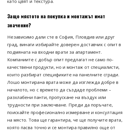
като цвят и текстура.
Защо мястото на покупка и монтажът имат
значение?
Независимо дали сте в София, Пловдив или друг
град, винаги избирайте доверен доставчик с опит в
подмяната на входни врати за апартамент.
Компаниите с добър опит предлагат не само по-
качествени продукти, но и монтаж от специалисти,
които разбират спецификите на панелните сгради.
Лошо монтирана врата може да изглежда добре в
началото, но с времето да създаде проблеми –
разхлабени панти, пропускане на въздух или
трудности при заключване. Преди да поръчате,
поискайте професионално измерване и консултация
на място. Това ще гарантира, че ще получите врата,
която пасва точно и се монтира правилно още от