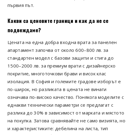
първия път.
Какви са ценовите граници и как да не се
подвеждаме?
Цената на една добра входна врата за панелен
апартамент започва от около 600–800 лв. за
стандартен модел с базови защити и стига до
1500–2000 лв. за премиум врати с дизайнерско
покритие, многоточкови брави и висок клас
изолация. В София и големите градове изборът е
по-широк, но разликата в цената не винаги
означава по-високо качество. Понякога моделите с
еднакви технически параметри се предлагат с
разлика до 30% в зависимост от марката и мястото
на покупка. Затова сравнявайте не само визията, но
и характеристиките: дебелина на листа, тип