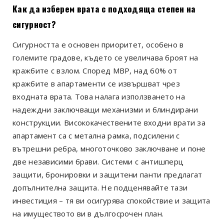
Как да изберем врата с подходяща степен на
сигурност?
Сигурността е основен приоритет, особено в
големите градове, където се увеличава броят на
кражбите с взлом. Според МВР, над 60% от
кражбите в апартаменти се извършват чрез
входната врата. Това налага използването на
надеждни заключващи механизми и блиндирани
конструкции. Висококачествените входни врати за
апартамент
са с метална рамка, подсилени с
вътрешни ребра, многоточково заключване и поне
две независими брави. Системи с антишперц
защити, бронировки и защитени панти предлагат
допълнителна защита. Не подценявайте тази
инвестиция – тя ви осигурява спокойствие и защита
на имуществото ви в дългосрочен план.