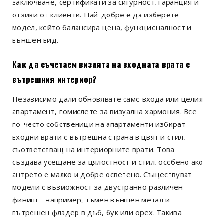
заключване, сертификати за сигурност, гаранция и
отзиви от клиенти. Най-добре е да изберете
модел, който балансира цена, функционалност и
външен вид.
Как да съчетаем визията на входната врата с
вътрешния интериор?
Независимо дали обновявате само входа или целия
апартамент, помислете за визуална хармония. Все
по-често собственици на апартаменти избират
входни врати с вътрешна страна в цвят и стил,
съответстващ на интериорните врати. Това
създава усещане за цялостност и стил, особено ако
антрето е малко и добре осветено. Съществуват
модели с възможност за двустранно различен
финиш – например, тъмен външен метал и
вътрешен фладер в дъб, бук или орех. Такива