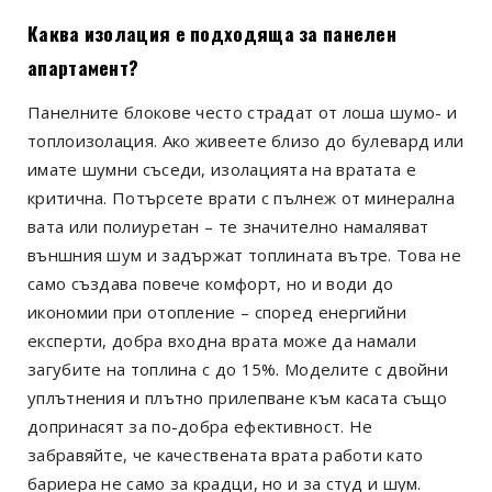
Каква изолация е подходяща за панелен
апартамент?
Панелните блокове често страдат от лоша шумо- и
топлоизолация. Ако живеете близо до булевард или
имате шумни съседи, изолацията на вратата е
критична. Потърсете врати с пълнеж от минерална
вата или полиуретан – те значително намаляват
външния шум и задържат топлината вътре. Това не
само създава повече комфорт, но и води до
икономии при отопление – според енергийни
експерти, добра входна врата може да намали
загубите на топлина с до 15%. Моделите с двойни
уплътнения и плътно прилепване към касата също
допринасят за по-добра ефективност. Не
забравяйте, че качествената врата работи като
бариера не само за крадци, но и за студ и шум.