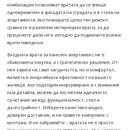
комбинации позволяват вратата да се впише
едновременно в фасадата на сградата и в стила на
апартамента. Ако планирате цялостен ремонт,
сравнете и различни интериорни врати, за да
прецените дали не е изгодно да подмените всички
врати наведнъж.
Входната врата за панелен апартамент не е
обикновена покупка, а стратегическо решение. От
нея зависи не само сигурността, но и комфортът,
визията и енергийната ефективност на вашето
жилище. Ако подходим информирано и с внимание
към детайла, можем да постигнем идеалното
съчетание между функционалност, стил и
дълготрайност. Изберете качествен модел,
доверен доставчик, и не правете компромис с
монтажа. И не забравяйте – вратата не е просто