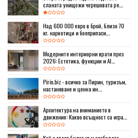
сланата унищожи черешовата ре...
Над 600 000 евро в брой, близо 70
кг. наркотици и боеприпаси...
Модерните интериорни врати през
2026: Естетика, функции и AI...
Pirin.biz - всичко за Пирин, туризъм,
настаняване и ценна ин...
Архитектура на вниманието в
движение: Какво всъщност са игра...
Кой е твоят билет към свободата –