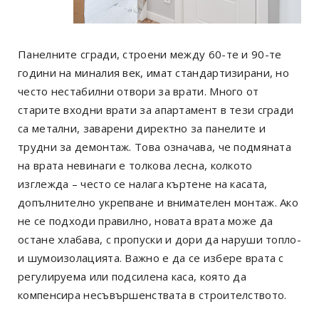
Панелните сгради, строени между 60-те и 90-те
години на миналия век, имат стандартизирани, но
често нестабилни отвори за врати. Много от
старите входни врати за апартамент в тези сгради
са метални, заварени директно за панелите и
трудни за демонтаж. Това означава, че подмяната
на врата невинаги е толкова лесна, колкото
изглежда – често се налага къртене на касата,
допълнително укрепване и внимателен монтаж. Ако
не се подходи правилно, новата врата може да
остане хлабава, с пропуски и дори да наруши топло-
и шумоизолацията. Важно е да се избере врата с
регулируема или подсилена каса, която да
компенсира несъвършенствата в строителството.