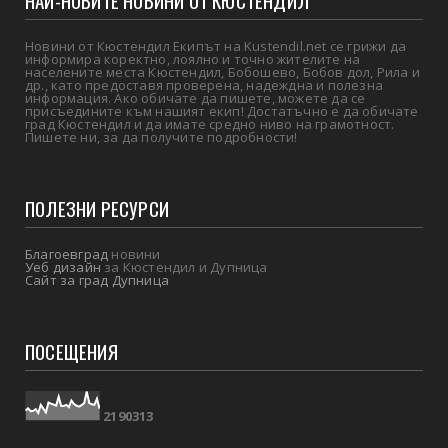
НАЙ-НОВИТЕ НОВИНИ ОТ КЮСТЕНДИЛ
Новини от Кюстендил Екипът на Kustendil.net се грижи да
информира коректно, лоялно и точно жителите на
населените места Кюстендил, Бобошево, Бобов дол, Рила и
др., като предоставя проверена, надеждна и полезна
информация. Ако обичате да пишете, можете да се
присъедините към нашият екип! Достатъчно е да обичате
град Кюстендил и да имате средно ниво на грамотност.
Пишете ни, за да получите подробности!
ПОЛЕЗНИ РЕСУРСИ
Благоевград
новини
Уеб дизайн
за Кюстендил и Дупница
Сайт за град Дупница
ПОСЕЩЕНИЯ
2
1
9
0
3
1
3