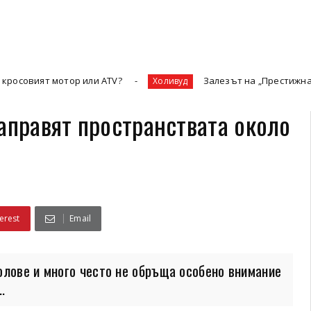
тор или ATV?
Залезът на „Престижната телевизия“ 
Холивуд
аправят пространствата около
erest
Email
олове и много често не обръща особено внимание
.