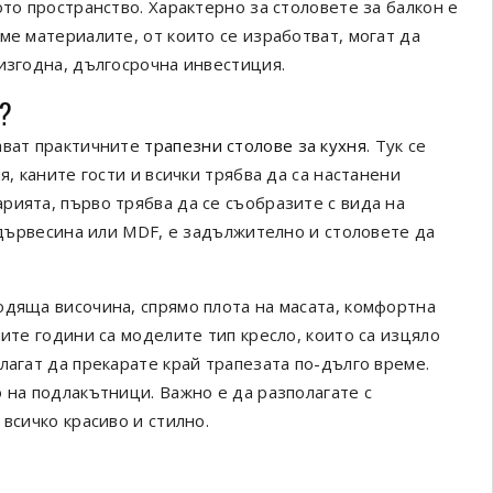
ото пространство. Характерно за столовете за балкон е
ме материалите, от които се изработват, могат да
изгодна, дългосрочна инвестиция.
а?
ават практичните
трапезни столове за кухня
. Тук се
я, каните гости и всички трябва да са настанени
рията, първо трябва да се съобразите с вида на
а дървесина или MDF, е задължително и столовете да
одяща височина, спрямо плота на масата, комфортна
ните години са моделите тип кресло, които са изцяло
лагат да прекарате край трапезата по-дълго време.
 на подлакътници. Важно е да разполагате с
всичко красиво и стилно.