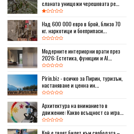
сланата унищожи черешовата ре...
Над 600 000 евро в брой, близо 70
кг. наркотици и боеприпаси...
Модерните интериорни врати през
2026: Естетика, функции и AI...
Pirin.biz - всичко за Пирин, туризъм,
настаняване и ценна ин...
Архитектура на вниманието в
движение: Какво всъщност са игра...
Кой е твоят билет към свободата –