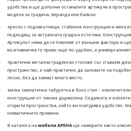
удобства и ще допълни останалите артикули в простра
модела за градина, веранда или балкон:
кресло с подлакътници, стабилна конструкция и мека в
·
подходящ за актуалната градска естетика. Конструкция
Артикулът няма да се повлияе от външни фактори и ще
възглавничка го прави още по-удобен, а универсалният
практични метални градински столове със сгъваем диза
·
пространство, е най-практично да заложите на подобен
лесно, без да заемат много място;
малка симпатична табуретка в бохо стил – изключител
·
конструкция от тикова дървесина. Седалката е изплете
открити пространства, който ви осигурява удобство. Ма
климатичните промени.
В каталога на
мебели АРЕНА
ще намерите както класич