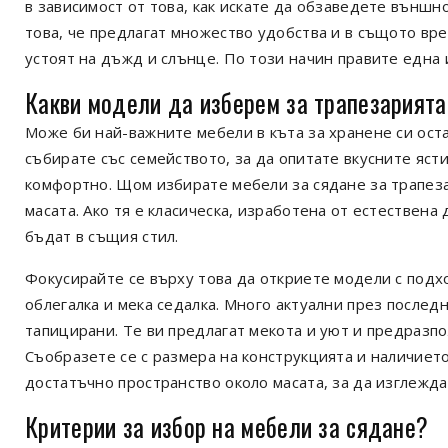
в зависимост от това, как искате да обзаведете външн
това, че предлагат множество удобства и в същото вре
устоят на дъжд и слънце. По този начин правите една 
Какви модели да изберем за трапезарият
Може би най-важните мебели в къта за хранене си ост
събирате със семейството, за да опитате вкусните ясти
комфортно. Щом избирате мебели за сядане за трапеза
масата. Ако тя е класическа, изработена от естествен
бъдат в същия стил.
Фокусирайте се върху това да откриете модели с подх
облегалка и мека седалка. Много актуални през послед
тапицирани. Те ви предлагат мекота и уют и предразпо
Съобразете се с размера на конструкцията и наличието
достатъчно пространство около масата, за да изглежда 
Критерии за избор на мебели за сядане?