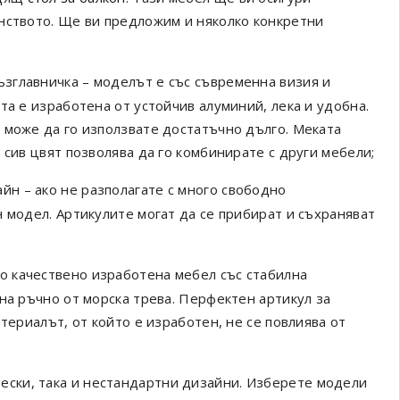
нството. Ще ви предложим и няколко конкретни
ъзглавничка – моделът е със съвременна визия и
та е изработена от устойчив алуминий, лека и удобна.
 може да го използвате достатъчно дълго. Меката
 сив цвят позволява да го комбинирате с други мебели;
йн – ако не разполагате с много свободно
 модел. Артикулите могат да се прибират и съхраняват
но качествено изработена мебел със стабилна
на ръчно от морска трева. Перфектен артикул за
териалът, от който е изработен, не се повлиява от
ески, така и нестандартни дизайни. Изберете модели