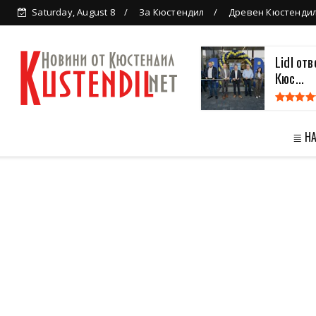
Saturday, August 8
За Кюстендил
Древен Кюстенди
Lidl от
Кюс...
≣ Н