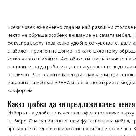
Всеки човек ежедневно сяда на най-различни столове 
често не обръща особено внимание на самата мебел. 
фокусира върху това колко удобно се чувствате, дали 
стабилен, приятен на допир, но като цяло не му обръщ
колко много внимание. Ако обаче си търсите място на к
настаните, за да работите, със сигурност ще подходит
различно. Разгледайте категория
намалени офис столо
магазина на мебели АРЕНА и лесно ще откриете модела
комфортна.
Какво трябва да ни предложи качествения
Изборът на удобен и качествен офис стол влияе върху
на бюро. Очакванията към тази функционална мебел, т
прекарате в седнало положение понякога и осем часа. З