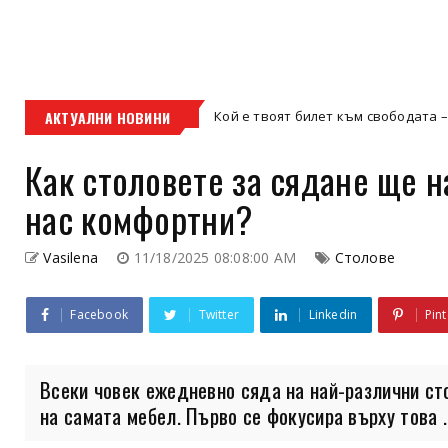
АКТУАЛНИ НОВИНИ
Кой е твоят билет към свободата – кросовият мо
кросов мотор
Как столовете за сядане ще н
нас комфортни?
Vasilena
11/18/2025 08:08:00 AM
Столове
Facebook
Twitter
Linkedin
Pint
Всеки човек ежедневно сяда на най-различни ст
на самата мебел. Първо се фокусира върху това ..