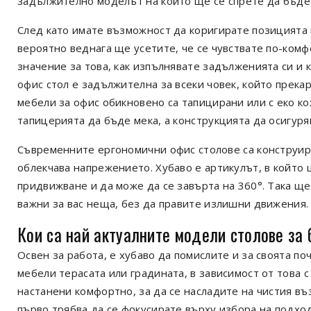
задължително моделът на който ще се спрете да бъде
След като имате възможност да коригирате позицията 
вероятно веднага ще усетите, че се чувствате по-ком
значение за това, как изпълнявате задълженията си и 
офис стол е задължителна за всеки човек, който прек
мебели за офис обикновено са тапицирани или с еко ко
тапицерията да бъде мека, а конструкцията да осигуря
Съвременните ергономични офис столове са конструира
облекчава напрежението. Хубаво е артикулът, в който 
придвижване и да може да се завърта на 360°. Така ще
важни за вас неща, без да правите излишни движения.
Кои са най актуалните модели столове за
Освен за работа, е хубаво да помислите и за своята п
мебели терасата или градината, в зависимост от това с
настанени комфортно, за да се насладите на чистия въ
първо трябва да се фокусирате върху избора на подх