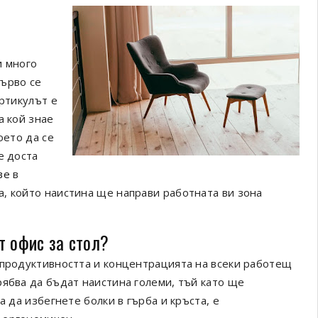
и много
Първо се
артикулът е
а кой знае
оето да се
е доста
ве
в
, който наистина ще направи работната ви зона
т офис за стол?
 продуктивността и концентрацията на всеки работещ
рябва да бъдат наистина големи, тъй като ще
а да избегнете болки в гърба и кръста, е