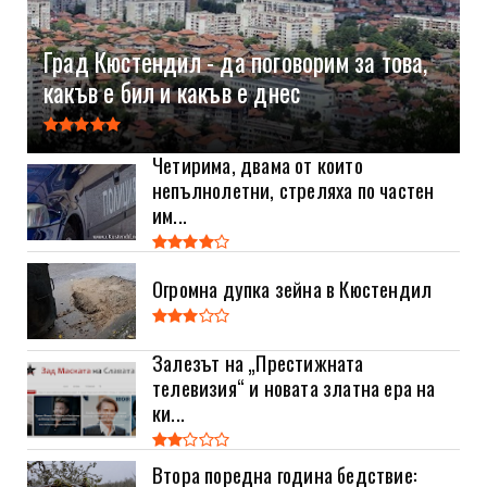
Град Кюстендил - да поговорим за това,
какъв е бил и какъв е днес
Четирима, двама от които
непълнолетни, стреляха по частен
им...
Огромна дупка зейна в Кюстендил
Залезът на „Престижната
телевизия“ и новата златна ера на
ки...
Втора поредна година бедствие: