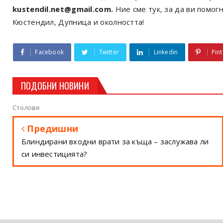
kustendil.net@gmail.com.
Ние сме тук, за да ви помогн
Кюстендил, Дупница и околността!
Facebook
Twitter
Linkedin
Pint
ПОДОБНИ НОВИНИ
Столове
Предишни
Блиндирани входни врати за къща – заслужава ли
си инвестицията?