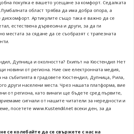
обна покупка е вашето усещане за комфорт. Седалката
 Лумбалната област трябва да има добра опора, а
те дискомфорт. Артикулите също така е важно да се
тал, естествена дървесина и други, за да ги
но местата за сядане да се съобразят с трапезната
нти.
ендил, Дупница и околността? Екипът на Кюстендил Нет
ващи новини от региона. Ние сме електронната медия,
а на събитията в градовете Кюстендил, Дупница, Рила,
ого други населени места. Чрез нашата платформа, вие
ини от региона, като винаги ще бъдете сред първите,
а приемаме сигнали от нашите читатели за нередности и
реме, посетете
www.Kustendil.net
всеки ден, за да
не се колебайте да се свържете с нас на