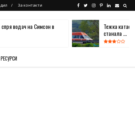
ндил
За контакти
 спря водач на Симсон в
Тежка катаст
станала ...
 РЕСУРСИ