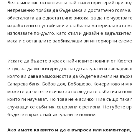
Без съмнение основният и най-важен критерий при под
непременно трябва да бъде мека и достатъчно голяма.
облегалката да е достатъчно висока, за да не чувства
изработени от устойчиви и стабилни материали като ме
използвате по-дълго. Като стил и дизайн е задължител
маса и с останалите заобикалящи ви интериорни елеме
Искате да бъдете в крак с най-новите новини от Кюст
е тук, за да ви осигури достъп до актуални и завладя
която ви дава възможността да бъдете винаги на върх
Сапарева баня, Бобов дол, Бобошево, Кочериново и мн
можете да четете всичко за последните събития и нов
които ги научават. Но това не е всичко! Ние също так
случващи се събития, свързани с региона. Не губете в
бъдете в крак с най-актуалните новини.
Ако имате каквито и да е въпроси или коментари, 