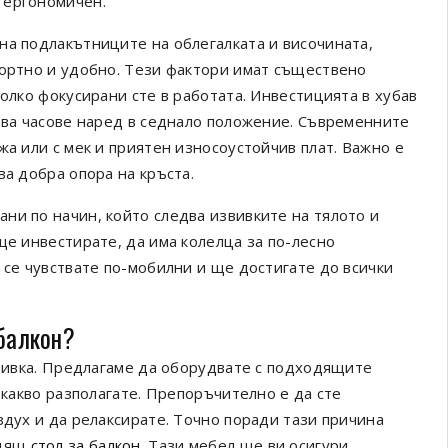
 ергономичен.
на подлакътниците на облегалката и височината,
фортно и удобно. Тези фактори имат съществено
колко фокусирани сте в работата. Инвестицията в хубав
арва часове наред в седнало положение. Съвременните
жа или с мек и приятен износоустойчив плат. Важно е
ва добра опора на кръста.
ни по начин, който следва извивките на тялото и
ще инвестирате, да има колелца за по-лесно
 се чувствате по-мобилни и ще достигате до всички
 балкон?
очивка. Предлагаме да оборудвате с подходящите
 какво разполагате. Препоръчително е да сте
здух и да релаксирате. Точно поради тази причина
одящ
стол за балкон
. Тази мебел ще ви осигури