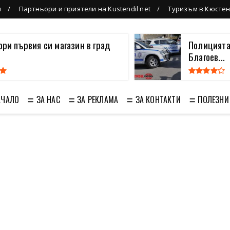
л
Партньори и приятели на Kustendil net
Туризъм в Кюсте
вори първия си магазин в град
Полицията
Благоев...
АЧАЛО
≣ ЗА НАС
≣ ЗА РЕКЛАМА
≣ ЗА КОНТАКТИ
≣ ПОЛЕЗНИ