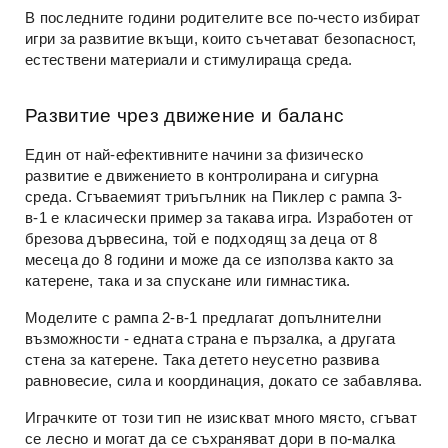
В последните години родителите все по-често избират
игри за развитие вкъщи, които съчетават безопасност,
естествени материали и стимулираща среда.
Развитие чрез движение и баланс
Един от най-ефективните начини за физическо
развитие е движението в контролирана и сигурна
среда. Сгъваемият триъгълник на Пиклер с рампа 3-
в-1 е класически пример за такава игра. Изработен от
брезова дървесина, той е подходящ за деца от 8
месеца до 8 години и може да се използва както за
катерене, така и за спускане или гимнастика.
Моделите с рампа 2-в-1 предлагат допълнителни
възможности - едната страна е пързалка, а другата
стена за катерене. Така детето неусетно развива
равновесие, сила и координация, докато се забавлява.
Играчките от този тип не изискват много място, сгъват
се лесно и могат да се съхраняват дори в по-малка