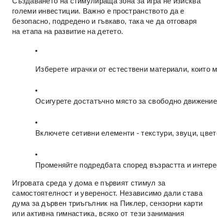
Създаването на стимулираща зона за игра не изисква
големи инвестиции. Важно е пространството да е
безопасно, подредено и гъвкаво, така че да отговаря
на етапа на развитие на детето.
Изберете играчки от естествени материали, които м
Осигурете достатъчно място за свободно движение
Включете сетивни елементи - текстури, звуци, цвет
Променяйте подредбата според възрастта и интере
Игровата среда у дома е първият стимул за
самостоятелност и увереност. Независимо дали става
дума за дървен триъгълник на Пиклер, сензорни карти
или активна гимнастика, всяко от тези занимания