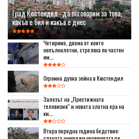
Град Кюстендил - да поговорим за това,
какъв е бил и какъв е днес
Четирима, двама от които
непълнолетни, стреляха по частен
им...
Огромна дупка зейна в Кюстендил
Залезът на „Престижната
телевизия“ и новата златна ера на
ки...
Втора поредна година бедствие:
сланата унищожи черешовата ре...