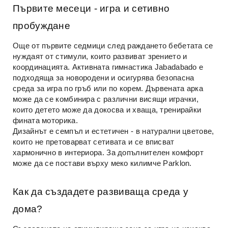
Първите месеци - игра и сетивно
пробуждане
Още от първите седмици след раждането бебетата се
нуждаят от стимули, които развиват зрението и
координацията. Активната гимнастика Jabadabado е
подходяща за новородени и осигурява безопасна
среда за игра по гръб или по корем. Дървената арка
може да се комбинира с различни висящи играчки,
които детето може да докосва и хваща, тренирайки
фината моторика.
Дизайнът е семпъл и естетичен - в натурални цветове,
които не претоварват сетивата и се вписват
хармонично в интериора. За допълнителен комфорт
може да се постави върху меко килимче Parklon.
Как да създадете развиваща среда у
дома?