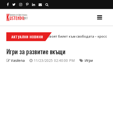
АКТУАЛНИ НОВИНИ
Кой е твоят билет към свободата – кросовият мотор и
сов мотор
Игри за развитие вкъщи
Vasilena
11/23/2025 02:40:00 PM
Игри