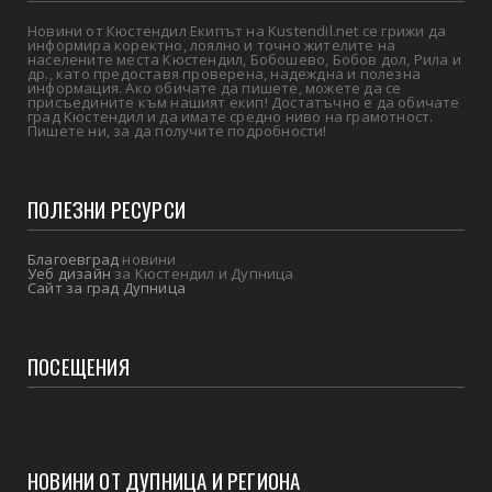
Новини от Кюстендил Екипът на Kustendil.net се грижи да
информира коректно, лоялно и точно жителите на
населените места Кюстендил, Бобошево, Бобов дол, Рила и
др., като предоставя проверена, надеждна и полезна
информация. Ако обичате да пишете, можете да се
присъедините към нашият екип! Достатъчно е да обичате
град Кюстендил и да имате средно ниво на грамотност.
Пишете ни, за да получите подробности!
ПОЛЕЗНИ РЕСУРСИ
Благоевград
новини
Уеб дизайн
за Кюстендил и Дупница
Сайт за град Дупница
ПОСЕЩЕНИЯ
НОВИНИ ОТ ДУПНИЦА И РЕГИОНА