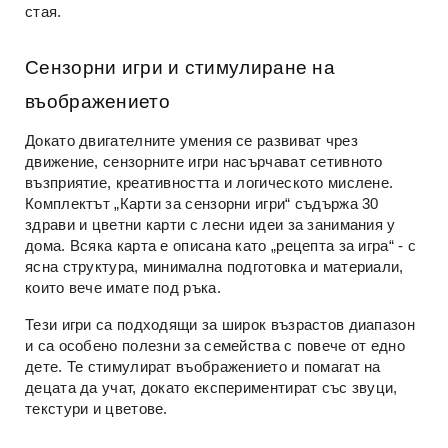
стая.
Сензорни игри и стимулиране на
въображението
Докато двигателните умения се развиват чрез
движение, сензорните игри насърчават сетивното
възприятие, креативността и логическото мислене.
Комплектът „Карти за сензорни игри“ съдържа 30
здрави и цветни карти с лесни идеи за занимания у
дома. Всяка карта е описана като „рецепта за игра“ - с
ясна структура, минимална подготовка и материали,
които вече имате под ръка.
Тези игри са подходящи за широк възрастов диапазон
и са особено полезни за семейства с повече от едно
дете. Те стимулират въображението и помагат на
децата да учат, докато експериментират със звуци,
текстури и цветове.