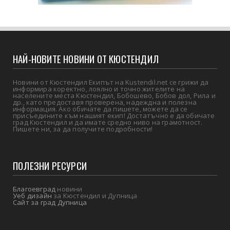
НАЙ-НОВИТЕ НОВИНИ ОТ КЮСТЕНДИЛ
Новини от Кюстендил Екипът на Kustendil.net се грижи да
информира коректно, лоялно и точно жителите на
населените места Кюстендил, Бобошево, Бобов дол, Рила и
др., като предоставя проверена, надеждна и полезна
информация. Ако обичате да пишете, можете да се
присъедините към нашият екип! Достатъчно е да обичате
град Кюстендил и да имате средно ниво на грамотност.
Пишете ни, за да получите подробности!
ПОЛЕЗНИ РЕСУРСИ
Благоевград
новини
Уеб дизайн
за Кюстендил и Дупница
Сайт за град Дупница