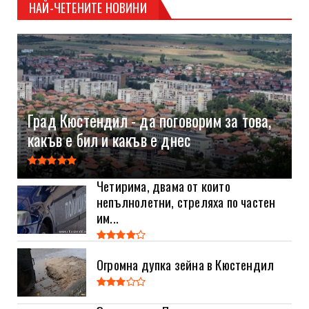
НАЙ-ЧЕТЕНИТЕ НОВИНИ
Град Кюстендил - да поговорим за това,
какъв е бил и какъв е днес
Четирима, двама от които
непълнолетни, стреляха по частен
им...
Огромна дупка зейна в Кюстендил