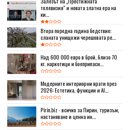
Залезът на „Престижната
телевизия“ и новата златна ера на
ки...
Втора поредна година бедствие:
сланата унищожи черешовата ре...
Над 600 000 евро в брой, близо 70
кг. наркотици и боеприпаси...
Модерните интериорни врати през
2026: Естетика, функции и AI...
Pirin.biz - всичко за Пирин, туризъм,
настаняване и ценна ин...