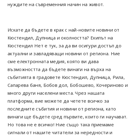
нуждите на съвременния начин на живот.
Искате да бъдете в крак с най-новите новини от
Кюстендил, Дупница и околността? Екипът на
Кюстендил Нет е тук, за да ви осигури достъп до
актуални и завладяващи новини от региона. Ние
сме електронната медия, която ви дава
възможността да бъдете винаги на върха на
събитията в градовете Кюстендил, Дупница, Рила,
Сапарева баня, Бобов дол, Бобошево, Кочериново и
много други населени места. Чрез нашата
платформа, вие можете да четете всичко за
последните събития и новини от региона, като
винаги ще бъдете сред първите, които ги научават.
Но това не е всичко! Ние също така приемаме
сигнали от нашите читатели за нередности и