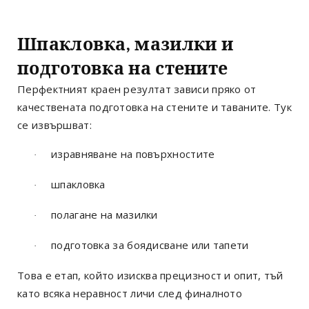
Шпакловка, мазилки и
подготовка на стените
Перфектният краен резултат зависи пряко от
качествената подготовка на стените и таваните. Тук
се извършват:
изравняване на повърхностите
·
шпакловка
·
полагане на мазилки
·
подготовка за боядисване или тапети
·
Това е етап, който изисква прецизност и опит, тъй
като всяка неравност личи след финалното