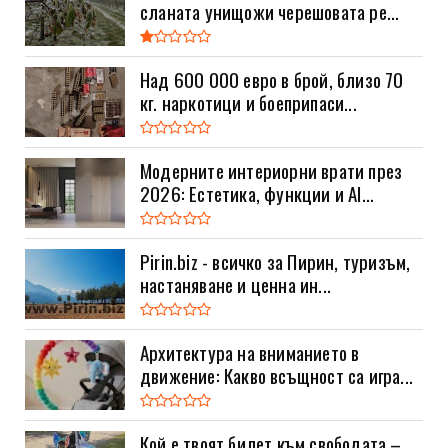
сланата унищожи черешовата ре...
Над 600 000 евро в брой, близо 70
кг. наркотици и боеприпаси...
Модерните интериорни врати през
2026: Естетика, функции и AI...
Pirin.biz - всичко за Пирин, туризъм,
настаняване и ценна ин...
Архитектура на вниманието в
движение: Какво всъщност са игра...
Кой е твоят билет към свободата –