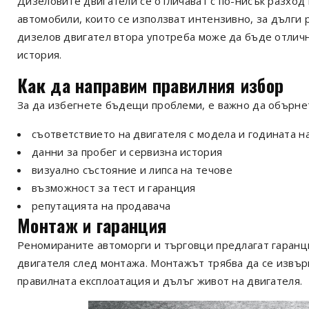
Дизеловите двигатели се отличават с по-нисък разход
автомобили, които се използват интензивно, за дълги р
дизелов двигател втора употреба може да бъде отлична
история.
Как да направим правилния избор
За да избегнете бъдещи проблеми, е важно да обърне
съответствието на двигателя с модела и годината н
данни за пробег и сервизна история
визуално състояние и липса на течове
възможност за тест и гаранция
репутацията на продавача
Монтаж и гаранция
Реномираните автоморги и търговци предлагат гаранци
двигателя след монтажа. Монтажът трябва да се извър
правилната експлоатация и дълъг живот на двигателя.