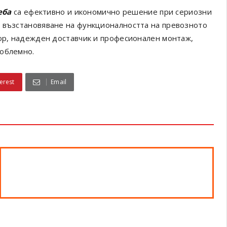
еба
са ефективно и икономично решение при сериозни
а възстановяване на функционалността на превозното
бор, надежден доставчик и професионален монтаж,
роблемно.
erest
Email