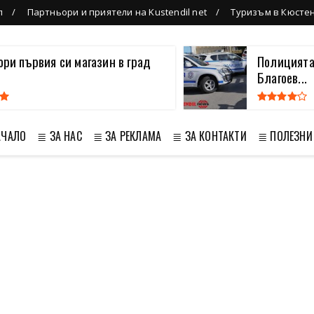
л
Партньори и приятели на Kustendil net
Туризъм в Кюсте
вори първия си магазин в град
Полицията
Благоев...
АЧАЛО
≣ ЗА НАС
≣ ЗА РЕКЛАМА
≣ ЗА КОНТАКТИ
≣ ПОЛЕЗНИ