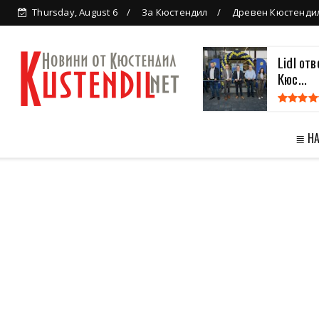
Thursday, August 6
За Кюстендил
Древен Кюстенди
Lidl от
Кюс...
≣ Н