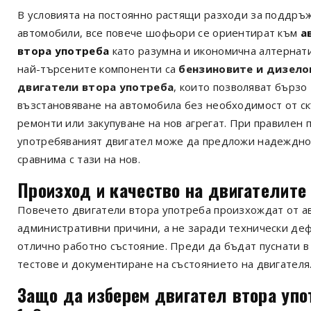
В условията на постоянно растящи разходи за поддръж
автомобили, все повече шофьори се ориентират към
а
втора употреба
като разумна и икономична алтернати
най-търсените компоненти са
бензиновите и дизело
двигатели втора употреба
, които позволяват бързо
възстановяване на автомобила без необходимост от с
ремонти или закупуване на нов агрегат. При правилен 
употребяваният двигател може да предложи надеждно
сравнима с тази на нов.
Произход и качество на двигателите
Повечето двигатели втора употреба произхождат от а
административни причини, а не заради технически дефе
отлично работно състояние. Преди да бъдат пуснати в
тестове и документиране на състоянието на двигателя
Защо да изберем двигател втора упо