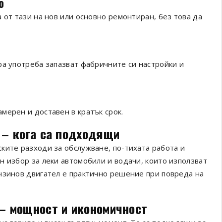
о
 от тази на нов или основно ремонтиран, без това да
ра употреба запазват фабричните си настройки и
мерен и доставен в кратък срок.
 – кога са подходящи
ките разходи за обслужване, по-тихата работа и
н избор за леки автомобили и водачи, които използват
нзинов двигател е практично решение при повреда на
– мощност и икономичност