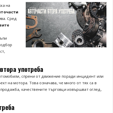
ка на
вточасти
ва. Сред
вите
къпи
подбор
ст,
 втора употреба
втомобили, спрени от движение поради инцидент или
кт на мотора. Това означава, че много от тях са в
 продажба, качествените търговци извършват оглед,
.
треба