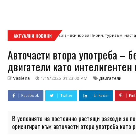
АКТУАЛНИ НОВИНИ
Pirin.biz - всичко за Пирин, туризъм, настаняване и це
Pirin
Авточасти втора употреба – б
двигатели като интелигентен 
Vasilena
1/19/2026 01:23:00 PM
Двигатели
Facebook
Twitter
Linkedin
Pint
В условията на постоянно растящи разходи за п
ориентират към авточасти втора употреба като ра