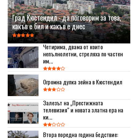
Град Кюстендил - да поговорим за това,
какъв е бил и какъв е днес
Четирима, двама от които
непълнолетни, стреляха по частен
им...
Огромна дупка зейна в Кюстендил
Залезът на „Престижната
телевизия“ и новата златна ера на
ки...
Втора поредна година бедствие: