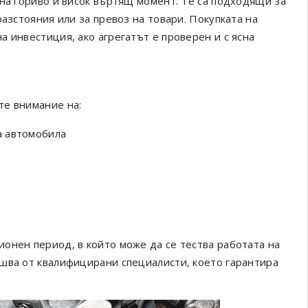
 на гориво и висок въртящ момент. Те са подходящи за
азстояния или за превоз на товари. Покупката на
 инвестиция, ако агрегатът е проверен и с ясна
те внимание на:
а автомобила
онен период, в който може да се тества работата на
шва от квалифицирани специалисти, което гарантира