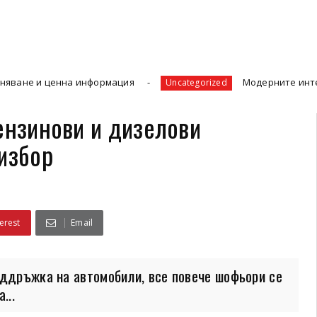
нна информация
Модерните интериорни врати п
Uncategorized
ензинови и дизелови
избор
erest
Email
оддръжка на автомобили, все повече шофьори се
...