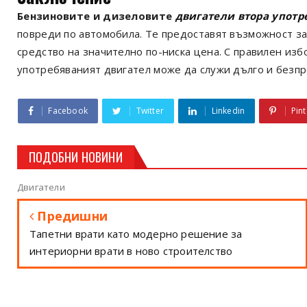
Бензиновите и дизеловите
двигатели втора употр
повреди по автомобила. Те предоставят възможност з
средство на значително по-ниска цена. С правилен из
употребяваният двигател може да служи дълго и безп
Facebook
Twitter
Linkedin
Pint
ПОДОБНИ НОВИНИ
Двигатели
Предишни
Тапетни врати като модерно решение за
интериорни врати в ново строителство