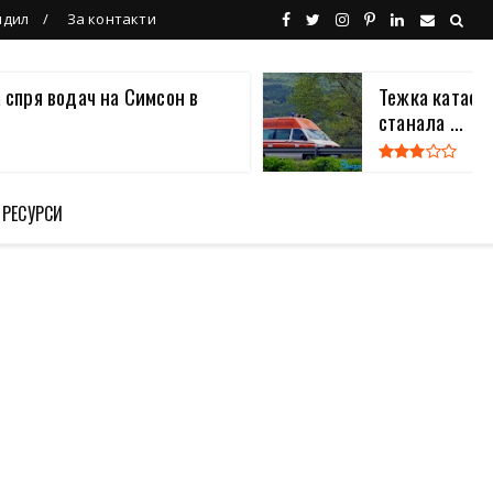
ндил
За контакти
 спря водач на Симсон в
Тежка катаст
станала ...
 РЕСУРСИ