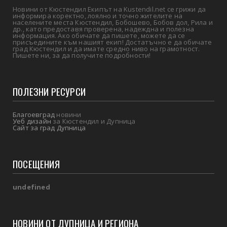
Новини от Кюстендил Екипът на Kustendil.net се грижи да
информира коректно, лоялно и точно жителите на
населените места Кюстендил, Бобошево, Бобов дол, Рила и
др., като предоставя проверена, надеждна и полезна
информация. Ако обичате да пишете, можете да се
присъедините към нашият екип! Достатъчно е да обичате
град Кюстендил и да имате средно ниво на грамотност.
Пишете ни, за да получите подробности!
ПОЛЕЗНИ РЕСУРСИ
Благоевград
новини
Уеб дизайн
за Кюстендил и Дупница
Сайт за град Дупница
ПОСЕЩЕНИЯ
u
n
d
e
f
i
n
e
d
НОВИНИ ОТ ДУПНИЦА И РЕГИОНА