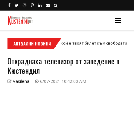
фис
АКТУАЛНИ НОВИНИ
Кой е твоят билет към свободата – кросо
кросов мотор
Откраднаха телевизор от заведение в
Кюстендил
Vasilena
6/07/2021 10:42:00 AM