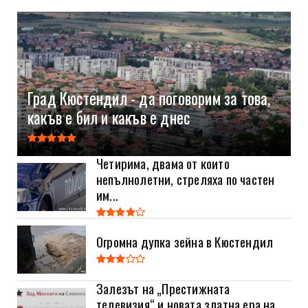
Град Кюстендил - да поговорим за това,
какъв е бил и какъв е днес
Четирима, двама от които
непълнолетни, стреляха по частен
им...
Огромна дупка зейна в Кюстендил
Залезът на „Престижната
телевизия“ и новата златна ера на