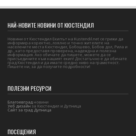
НАЙ-НОВИТЕ НОВИНИ ОТ КЮСТЕНДИЛ
Новини от Кюстендил Екипът на Kustendil.net се грижи да
информира коректно, лоялно и точно жителите на
населените места Кюстендил, Бобошево, Бобов дол, Рила и
др., като предоставя проверена, надеждна и полезна
информация. Ако обичате да пишете, можете да се
присъедините към нашият екип! Достатъчно е да обичате
град Кюстендил и да имате средно ниво на грамотност.
Пишете ни, за да получите подробности!
ПОЛЕЗНИ РЕСУРСИ
Благоевград
новини
Уеб дизайн
за Кюстендил и Дупница
Сайт за град Дупница
ПОСЕЩЕНИЯ