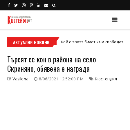
с
АКТУАЛНИ НОВИНИ
Кой е твоят билет към свободата – кросови
кросов мотор
Търсят се кон в района на село
Скриняно, обявена е награда
Vasilena
8/06/2021 12:52:00 PM
Кюстендил