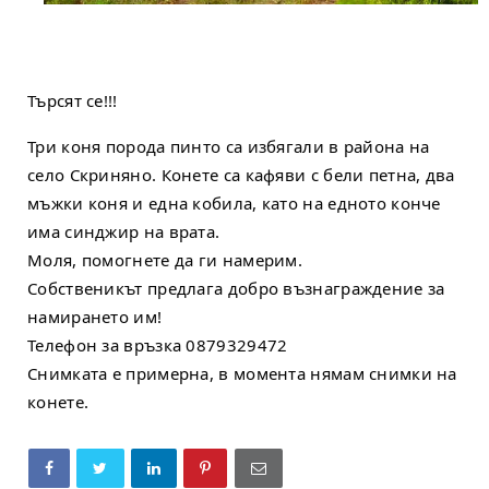
Търсят се!!!
Три коня порода пинто са избягали в района на 
село Скриняно. Конете са кафяви с бели петна, два 
мъжки коня и една кобила, като на едното конче 
има синджир на врата.
Моля, помогнете да ги намерим.
Собственикът предлага добро възнаграждение за 
намирането им!
Телефон за връзка 0879329472
Снимката е примерна, в момента нямам снимки на 
конете.