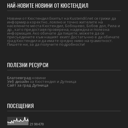
НАЙ-НОВИТЕ НОВИНИ ОТ КЮСТЕНДИЛ
Новини от Кюстендил Екипът на Kustendil.net се грижи да
информира коректно, лоялно и точно жителите на
населените места Кюстендил, Бобошево, Бобов дол, Рила и
др., като предоставя проверена, надеждна и полезна
информация. Ако обичате да пишете, можете да се
присъедините към нашият екип! Достатъчно е да обичате
град Кюстендил и да имате средно ниво на грамотност.
Пишете ни, за да получите подробности!
ПОЛЕЗНИ РЕСУРСИ
Благоевград
новини
Уеб дизайн
за Кюстендил и Дупница
Сайт за град Дупница
ПОСЕЩЕНИЯ
2
1
9
0
4
7
0