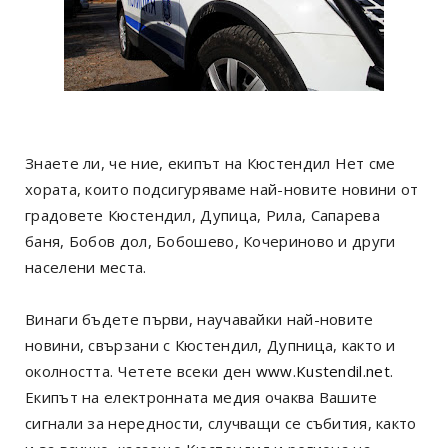
Знаете ли, че ние, екипът на Кюстендил Нет сме
хората, които подсигуряваме най-новите новини от
градовете Кюстендил, Дупица, Рила, Сапарева
баня, Бобов дол, Бобошево, Кочериново и други
населени места.
Винаги бъдете първи, научавайки най-новите
новини, свързани с Кюстендил, Дупница, както и
околността. Четете всеки ден
www.Kustendil.net
.
Екипът на електронната медия очаква Вашите
сигнали за нередности, случващи се събития, както