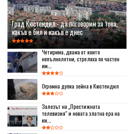
Град Кюстендил - да поговорим за това,
какъв е бил и какъв е днес
Четирима, двама от които
непълнолетни, стреляха по частен
им...
Огромна дупка зейна в Кюстендил
Залезът на „Престижната
телевизия“ и новата златна ера на
ки...