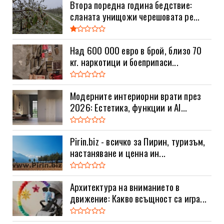
Втора поредна година бедствие:
сланата унищожи черешовата ре...
Над 600 000 евро в брой, близо 70
кг. наркотици и боеприпаси...
Модерните интериорни врати през
2026: Естетика, функции и AI...
Pirin.biz - всичко за Пирин, туризъм,
настаняване и ценна ин...
Архитектура на вниманието в
движение: Какво всъщност са игра...