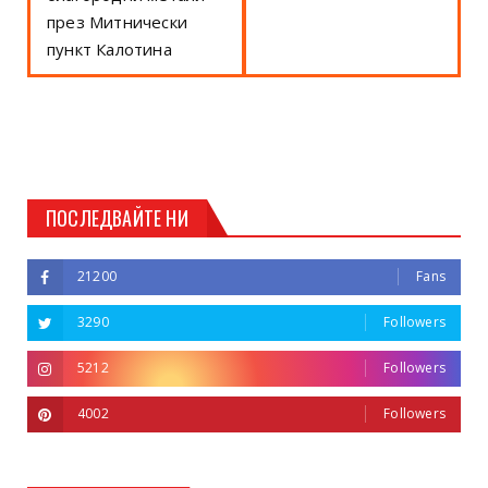
през Митнически
пункт Калотина
ПОСЛЕДВАЙТЕ НИ
21200
Fans
3290
Followers
5212
Followers
4002
Followers