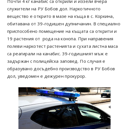
Почти 4 кг канабис са открили и иззели вчера
служители на РУ Бобов дол. Наркотичното
вещество е открито в мазе на къща в с. Коркина,
обитавана от 39-годишен дупничанин. В специално
приспособено помещение на къщата са открити и
19 растения от рода на конопа. При направения
полеви наркотест растенията и сухата листна маса
са реагирали на канабис. 39-годишният мъж е
задържан с полицейска заповед. По случая е
образувано досъдебно производство в РУ Бобов
дол, уведомен е дежурен прокурор.