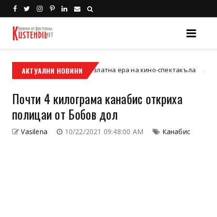
визия“ и новата златна ера на кино-спектакъла
АКТУАЛНИ НОВИНИ
Кюстендил
Почти 4 килограма канабис откриха
полицаи от Бобов дол
Vasilena
10/22/2021 09:48:00 AM
Канабис