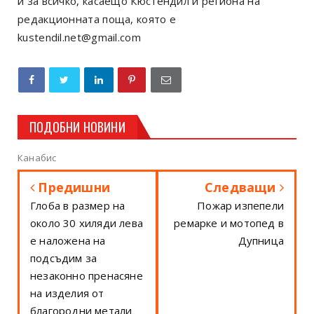
и за всичко, касаещо Кюстендил и региона на
редакционната поща, която е
kustendil.net@gmail.com
ПОДОБНИ НОВИНИ
Канабис
Предишни
Следващи
Глоба в размер на
Пожар изпепели
около 30 хиляди лева
ремарке и мотопед в
е наложена на
Дупница
подсъдим за
незаконно пренасяне
на изделия от
благородни метали