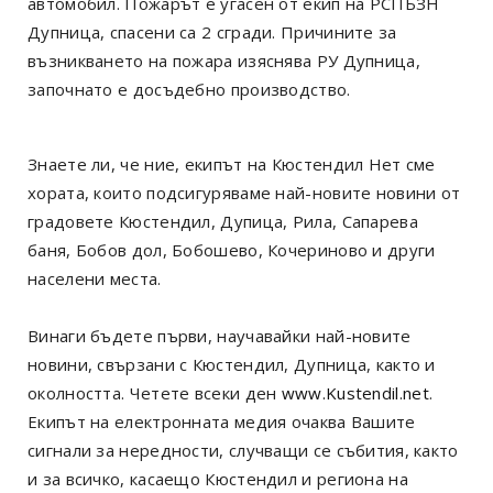
автомобил. Пожарът е угасен от екип на РСПБЗН
Дупница, спасени са 2 сгради. Причините за
възникването на пожара изяснява РУ Дупница,
започнато е досъдебно производство.
Знаете ли, че ние, екипът на Кюстендил Нет сме
хората, които подсигуряваме най-новите новини от
градовете Кюстендил, Дупица, Рила, Сапарева
баня, Бобов дол, Бобошево, Кочериново и други
населени места.
Винаги бъдете първи, научавайки най-новите
новини, свързани с Кюстендил, Дупница, както и
околността. Четете всеки ден
www.Kustendil.net
.
Екипът на електронната медия очаква Вашите
сигнали за нередности, случващи се събития, както
и за всичко, касаещо Кюстендил и региона на