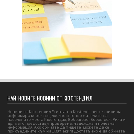
НАЙ-НОВИТЕ НОВИНИ ОТ КЮСТЕНДИЛ
Новини от Кюстендил Екипът на Kustendil.net се грижи да
информира коректно, лоялно и точно жителите на
населените места Кюстендил, Бобошево, Бобов дол, Рила и
др., като предоставя проверена, надеждна и полезна
информация. Ако обичате да пишете, можете да се
присъедините към нашият екип! Достатъчно е да обичате