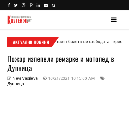
АКТУАЛНИ НОВИНИ
Кой е твоят билет към свободата – кросовият мотор
росов мотор
Пожар изпепели ремарке и мотопед в
Дупница
Nevi Vasileva
10/21/2021 10:15:00 AM
Дупница