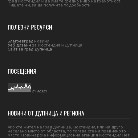
град Кюстендил и да имате средно ниво на грамотност.
Пишете ни, за да получите подробности!
ПОЛЕЗНИ РЕСУРСИ
Благоевград
новини
Уеб дизайн
за Кюстендил и Дупница
Сайт за град Дупница
ПОСЕЩЕНИЯ
2
1
9
2
3
2
1
НОВИНИ ОТ ДУПНИЦА И РЕГИОНА
Ако сте жител на град Дупница, Кюстендил, или на друго
населено място от областта, то тогава сте на правилното
място. Новинарска информационна агенция Кюстендил Нет