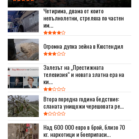
Четирима, двама от които
непълнолетни, стреляха по частен
им...
Огромна дупка зейна в Кюстендил
Залезът на „Престижната
телевизия“ и новата златна ера на
ки...
Втора поредна година бедствие:
сланата унищожи черешовата ре...
Над 600 000 евро в брой, близо 70
кг. наркотици и боеприпаси...