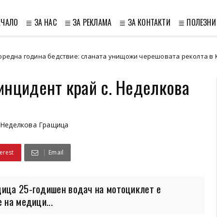
АЧАЛО
≣ ЗА НАС
≣ ЗА РЕКЛАМА
≣ ЗА КОНТАКТИ
≣ ПОЛЕЗНИ
бедствие: сланата унищожи черешовата реколта в Кюстендилско
инцидент край с. Неделкова
Неделкова Гращица
erest
Email
щица 25-годишен водач на мотоциклет е
 на медици...