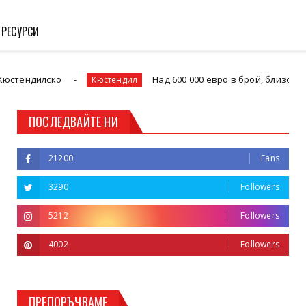
 РЕСУРСИ
Над 600 000 евро в брой, близо 70 кг. наркотиц
Кюстендил
ПОСЛЕДВАЙТЕ НИ
21200
Fans
3290
Followers
5212
Followers
4002
Followers
ПРЕПОРЪЧВАМЕ