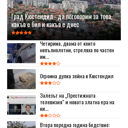
Град Кюстендил - да поговорим за това,
какъв е бил и какъв е днес
Четирима, двама от които
непълнолетни, стреляха по частен
им...
Огромна дупка зейна в Кюстендил
Залезът на „Престижната
телевизия“ и новата златна ера на
ки...
Втора поредна година бедствие: