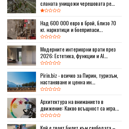
сланата унищожи черешовата ре...
Над 600 000 евро в брой, близо 70
кг. наркотици и боеприпаси...
Модерните интериорни врати през
2026: Естетика, функции и AI...
Pirin.biz - всичко за Пирин, туризъм,
настаняване и ценна ин...
Архитектура на вниманието в
движение: Какво всъщност са игра...
Кой е твоят билет към свободата –