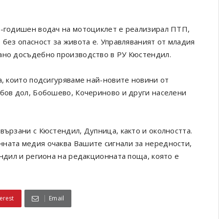
5-годишен водач на мотоциклет е реализирал ПТП,
 без опасност за живота е. Управляваният от младия
вано досъдебно производство в РУ Кюстендил.
а, които подсигуряваме най-новите новини от
обов дол, Бобошево, Кочериново и други населени
вързани с Кюстендил, Дупница, както и околността.
онната медия очаква Вашите сигнали за нередности,
ендил и региона на редакционната поща, която е
erest
Email