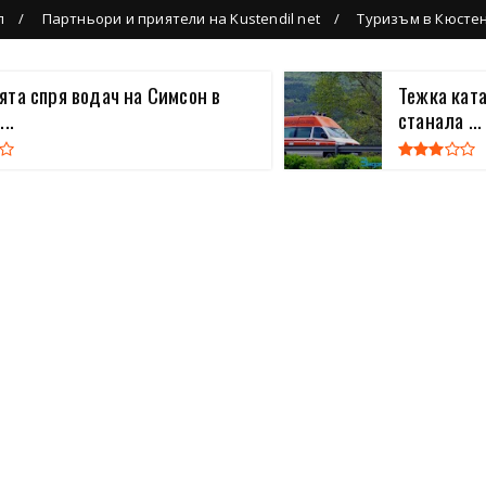
л
Партньори и приятели на Kustendil net
Туризъм в Кюсте
та спря водач на Симсон в
Тежка кат
..
станала ...