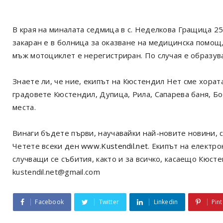
В края на миналата седмица в с. Неделкова Гращица 2
закаран е в болница за оказване на медицинска помощ,
мъж мотоциклет е нерегистриран. По случая е образу
Знаете ли, че ние, екипът на Кюстендил Нет сме хорат
градовете Кюстендил, Дупица, Рила, Сапарева баня, Б
места.
Винаги бъдете първи, научавайки най-новите новини, с
Четете всеки ден
www.Kustendil.net
. Екипът на електр
случващи се събития, както и за всичко, касаещо Кюст
kustendil.net@gmail.com
Facebook
Twitter
Linkedin
Pint