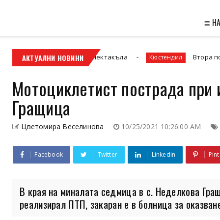
≣ Н
ера на кино-спектакъла
АКТУАЛНИ НОВИНИ
Втора поредна година 
Кюстендил
Мотоциклетист пострада при 
Гращица
Цветомира Веселинова
10/25/2021 10:26:00 AM
Facebook
Twitter
Linkedin
Pint
В края на миналата седмица в с. Неделкова Гра
реализирал ПТП, закаран е в болница за оказване