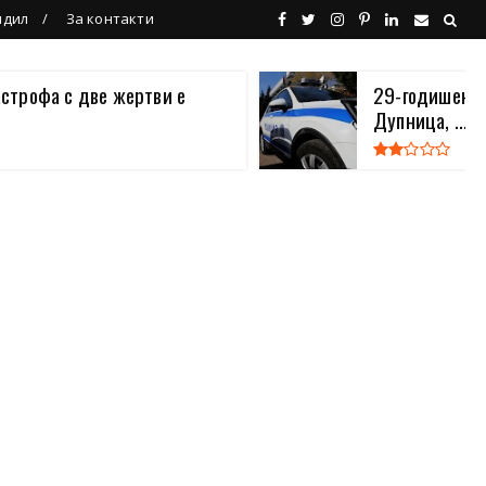
ндил
За контакти
астрофа с две жертви е
29-годишен в
Дупница, ...