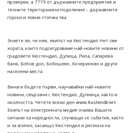
проверки, а 7779 от държавните предприятия и
техните териториални поделения – държавните
горски и ловни стопанства.
Знаете ли, че ние, екипът на Кюстендил Нет сме
хората, които подсигуряваме най-новите новини от
градовете Кюстендил, Дупица, Рила, Сапарева
баня, Бобов дол, Бобошево, Кочериново и други
населени места.
Винаги бъдете първи, научавайки най-новите
новини, свързани с Кюстендил, Дупница, както и
околността. Четете всеки ден
www.Kustendil.net
.
Екипът на електронната медия очаква Вашите
сигнали за нередности, случващи се събития, както
и за всичко, касаещо Кюстендил и региона на
редакционната поща, която е