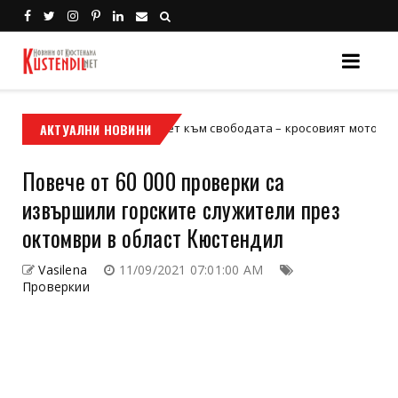
Кой е твоят билет към свободата – кросовият мотор или ATV?
АКТУАЛНИ НОВИНИ
ор
Повече от 60 000 проверки са
извършили горските служители през
октомври в област Кюстендил
Vasilena
11/09/2021 07:01:00 AM
Проверкии