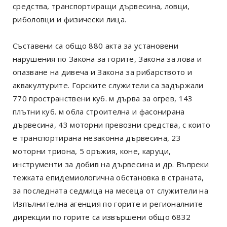
средства, транспортиращи дървесина, ловци,
риболовци и физически лица.
Съставени са общо 880 акта за установени
нарушения по Закона за горите, Закона за лова и
опазване на дивеча и Закона за рибарството и
аквакултурите. Горските служители са задържали
770 пространствени куб. м дърва за огрев, 143
плътни куб. м обла строителна и фасонирана
дървесина, 43 моторни превозни средства, с които
е транспортирана незаконна дървесина, 23
моторни триона, 5 оръжия, коне, каруци,
инструменти за добив на дървесина и др. Въпреки
тежката епидемиологична обстановка в страната,
за последната седмица на месеца от служители на
Изпълнителна агенция по горите и регионалните
дирекции по горите са извършени общо 6832