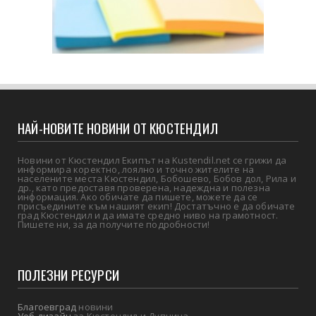
НАЙ-НОВИТЕ НОВИНИ ОТ КЮСТЕНДИЛ
Новини от Кюстендил Екипът на Kustendil.net се грижи да
информира коректно, лоялно и точно жителите на
населените места Кюстендил, Бобошево, Бобов дол, Рила и
др., като предоставя проверена, надеждна и полезна
информация. Ако обичате да пишете, можете да се
присъедините към нашият екип! Достатъчно е да обичате
град Кюстендил и да имате средно ниво на грамотност.
Пишете ни, за да получите подробности!
ПОЛЕЗНИ РЕСУРСИ
Благоевград
новини
Уеб дизайн
за Кюстендил и Дупница