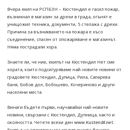
Вчера екип на РСПБЗН – Кюстендил е гасил пожар,
възникнал в магазин за дрехи в града, огънят е
унищожил техника, документи, 5 стелажа с дрехи.
Причина за възникването на пожара е късо
съединение, спасен от опожаряване е магазинът.
Няма пострадали хора.
Знаете ли, че ние, екипът на Кюстендил Нет сме
хората, които подсигуряваме най-новите новини от
градовете Кюстендил, Дупица, Рила, Сапарева
баня, Бобов дол, Бобошево, Кочериново и други
населени места.
Винаги бъдете първи, научавайки най-новите
новини, свързани с Кюстендил, Дупница, както и
околността. Четете всеки ден
www.Kustendil.net
.
Екипът на електронната медия очаква Вашите