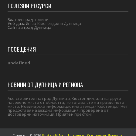
ПОЛЕЗНИ РЕСУРСИ
Благоевград
новини
Уеб дизайн
за Кюстендил и Дупница
Сайт за град Дупница
ПОСЕЩЕНИЯ
u
n
d
e
f
i
n
e
d
НОВИНИ ОТ ДУПНИЦА И РЕГИОНА
Ако сте жител на град Дупница, Кюстендил, или на друго
населено място от областта, то тогава сте на правилното
място. Новинарска информационна агенция Кюстендил Нет
предоставя надеждна информация, проверена от
достоверни източници. Приятен престой!
Copyright ©
2026
Kustendil Net - Новини от Кюстендил, Дупница,