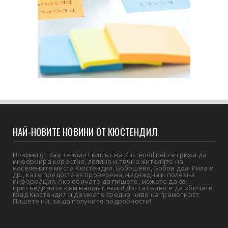
НАЙ-НОВИТЕ НОВИНИ ОТ КЮСТЕНДИЛ
Новини от Кюстендил Екипът на Kustendil.net се грижи да
информира коректно, лоялно и точно жителите на
населените места Кюстендил, Бобошево, Бобов дол, Рила и
др., като предоставя проверена, надеждна и полезна
информация. Ако обичате да пишете, можете да се
присъедините към нашият екип! Достатъчно е да обичате
град Кюстендил и да имате средно ниво на грамотност.
Пишете ни, за да получите подробности!