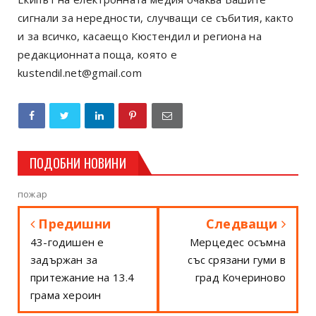
сигнали за нередности, случващи се събития, както
и за всичко, касаещо Кюстендил и региона на
редакционната поща, която е
kustendil.net@gmail.com
ПОДОБНИ НОВИНИ
пожар
Предишни
Следващи
43-годишен е
Мерцедес осъмна
задържан за
със срязани гуми в
притежание на 13.4
град Кочериново
грама хероин