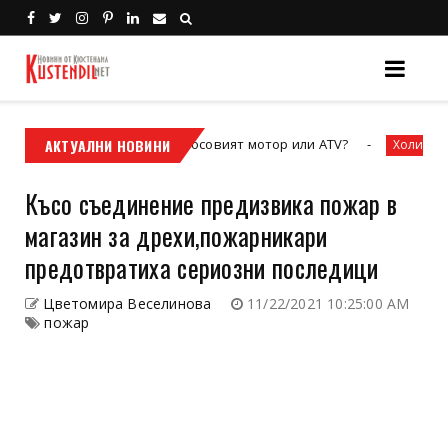
лет към свободата – кросовият мотор или ATV?
АКТУАЛНИ НОВИНИ
Зал
Холивуд
Късо съединение предизвика пожар в
магазин за дрехи,пожарникари
предотвратиха сериозни последици
Цветомира Веселинова
11/22/2021 10:25:00 AM
пожар