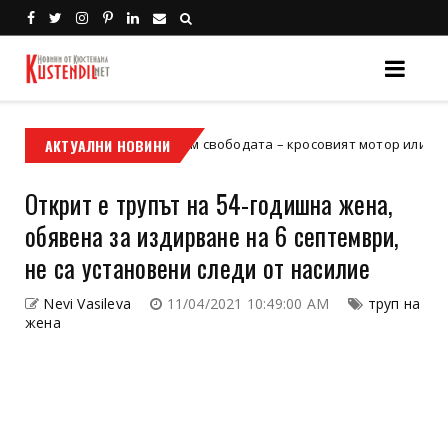
й е твоят билет към свободата – кросовият мотор или ATV?
АКТУАЛНИ НОВИНИ
Х
Открит е трупът на 54-годишна жена,
обявена за издирване на 6 септември,
не са установени следи от насилие
Nevi Vasileva
11/04/2021 10:49:00 AM
труп на
жена