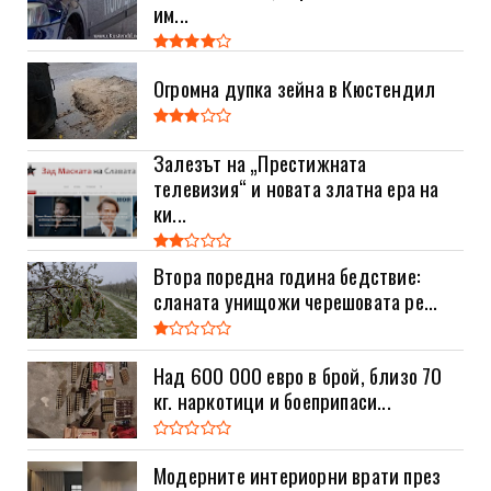
им...
Огромна дупка зейна в Кюстендил
Залезът на „Престижната
телевизия“ и новата златна ера на
ки...
Втора поредна година бедствие:
сланата унищожи черешовата ре...
Над 600 000 евро в брой, близо 70
кг. наркотици и боеприпаси...
Модерните интериорни врати през