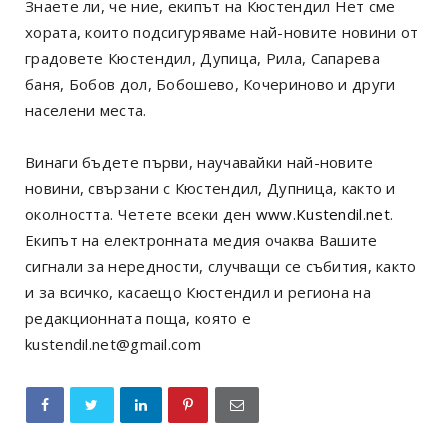
Знаете ли, че ние, екипът на Кюстендил Нет сме
хората, които подсигуряваме най-новите новини от
градовете Кюстендил, Дупица, Рила, Сапарева
баня, Бобов дол, Бобошево, Кочериново и други
населени места.
Винаги бъдете първи, научавайки най-новите
новини, свързани с Кюстендил, Дупница, както и
околността. Четете всеки ден
www.Kustendil.net
.
Екипът на електронната медия очаква Вашите
сигнали за нередности, случващи се събития, както
и за всичко, касаещо Кюстендил и региона на
редакционната поща, която е
kustendil.net@gmail.com