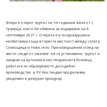
Вчера е открит трупът на 54-годишна жена от с.
Граница, която бе обявена за издирване на 6
септември 2021 г. Открита е в полуразрушена
необитаема къща в гориста местност между селата
Слокощица и Ново село. При извършения оглед на
място следи от насилие не са установени, трупът е
закаран за аутопсия в кюстендилската болница,
работата по образуваното досъдебно
производство в РУ Кюстендил продължава,
уведомен е дежурен прокурор.