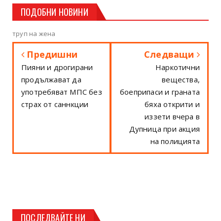
ПОДОБНИ НОВИНИ
труп на жена
Предишни
Следващи
Пияни и дрогирани
Наркотични
продължават да
вещества,
употребяват МПС без
боеприпаси и граната
страх от саннкции
бяха открити и
иззети вчера в
Дупница при акция
на полицията
ПОСЛЕДВАЙТЕ НИ