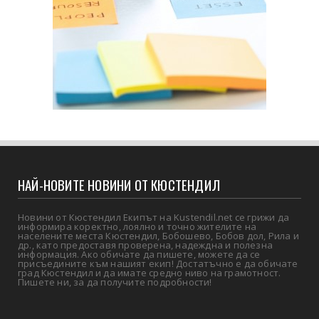
НАЙ-НОВИТЕ НОВИНИ ОТ КЮСТЕНДИЛ
Новини от Кюстендил Екипът на Kustendil.net се грижи да
информира коректно, лоялно и точно жителите на
населените места Кюстендил, Бобошево, Бобов дол, Рила и
др., като предоставя проверена, надеждна и полезна
информация. Ако обичате да пишете, можете да се
присъедините към нашият екип! Достатъчно е да обичате
град Кюстендил и да имате средно ниво на грамотност.
Пишете ни, за да получите подробности!