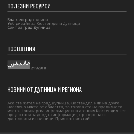
ПОЛЕЗНИ РЕСУРСИ
Благоевград
новини
Уеб дизайн
за Кюстендил и Дупница
Сайт за град Дупница
ПОСЕЩЕНИЯ
2
1
9
2
9
1
8
НОВИНИ ОТ ДУПНИЦА И РЕГИОНА
Ако сте жител на град Дупница, Кюстендил, или на друго
населено място от областта, то тогава сте на правилното
място. Новинарска информационна агенция Кюстендил Нет
предоставя надеждна информация, проверена от
достоверни източници. Приятен престой!