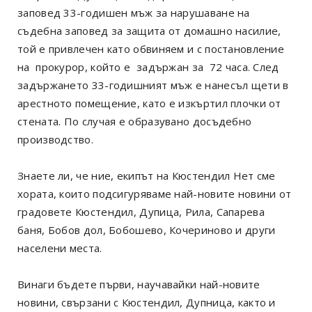
заповед 33-годишен мъж за нарушаване на
съдебна заповед за защита от домашно насилие,
той е привлечен като обвиняем и с постановление
на прокурор, който е задържан за 72 часа. След
задържането 33-годишният мъж е нанесъл щети в
арестното помещение, като е изкъртил плочки от
стената. По случая е образувано досъдебно
производство.
Знаете ли, че ние, екипът на Кюстендил Нет сме
хората, които подсигуряваме най-новите новини от
градовете Кюстендил, Дупица, Рила, Сапарева
баня, Бобов дол, Бобошево, Кочериново и други
населени места.
Винаги бъдете първи, научавайки най-новите
новини, свързани с Кюстендил, Дупница, както и