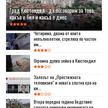
Град Кюстендил - да поговорим за това,
какъв е бил и какъв е днес
Четирима, двама от които
непълнолетни, стреляха по частен
им...
Огромна дупка зейна в Кюстендил
Залезът на „Престижната
телевизия“ и новата златна ера на
ки...
Втора поредна година бедствие:
сланата унищожи черешовата ре...