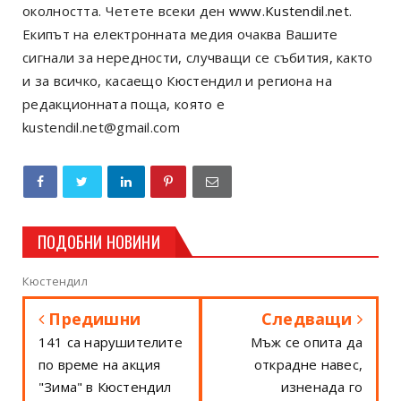
околността. Четете всеки ден
www.Kustendil.net
.
Екипът на електронната медия очаква Вашите
сигнали за нередности, случващи се събития, както
и за всичко, касаещо Кюстендил и региона на
редакционната поща, която е
kustendil.net@gmail.com
ПОДОБНИ НОВИНИ
Кюстендил
Предишни
Следващи
141 са нарушителите
Мъж се опита да
по време на акция
открадне навес,
"Зима" в Кюстендил
изненада го