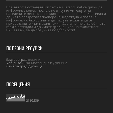
Новини от Кюстендил Екипът на Kustendil.net се грижи да
информира коректно, лоялно и точно жителите на
населените места Кюстендил, Бобошево, Бобов дол, Рила и
др., като предоставя проверена, надеждна и полезна
информация. Ако обичате да пишете, можете да се
присъедините към нашият екип! Достатъчно е да обичате
град Кюстендил и да имате средно ниво на грамотност.
Пишете ни, за да получите подробности!
ПОЛЕЗНИ РЕСУРСИ
Благоевград
новини
Уеб дизайн
за Кюстендил и Дупница
Сайт за град Дупница
ПОСЕЩЕНИЯ
2
1
9
2
2
3
9