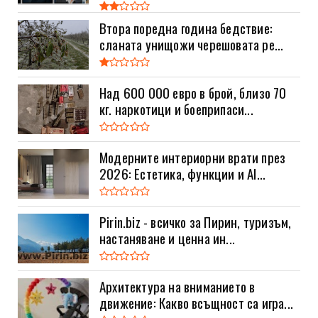
Втора поредна година бедствие:
сланата унищожи черешовата ре...
Над 600 000 евро в брой, близо 70
кг. наркотици и боеприпаси...
Модерните интериорни врати през
2026: Естетика, функции и AI...
Pirin.biz - всичко за Пирин, туризъм,
настаняване и ценна ин...
Архитектура на вниманието в
движение: Какво всъщност са игра...