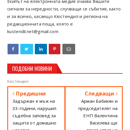
Екипът на електронната медия очаква Вашите
сигнали за нередности, случващи се събития, както
и за всичко, касаещо Кюстендил и региона на
редакционната поща, която е
kustendil.net@gmail.com
ПОДОБНИ НОВИНИ
Кюстендил
Предишни
Следващи
Задържан е мъж на
Арман Бабикян и
33-години, нарушил
председателят на
съдебна заповед за
ЕНП Валентина
защита от домашно
Василева ще
насилие
присъстват на