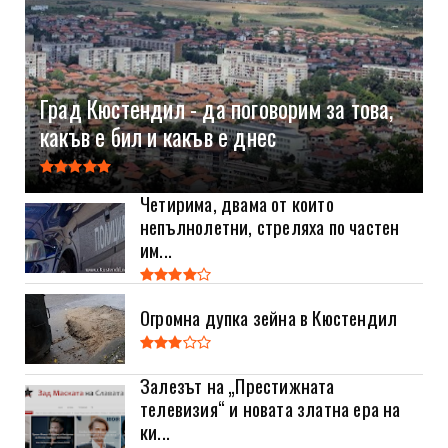
Град Кюстендил - да поговорим за това,
какъв е бил и какъв е днес
Четирима, двама от които
непълнолетни, стреляха по частен
им...
Огромна дупка зейна в Кюстендил
Залезът на „Престижната
телевизия“ и новата златна ера на
ки...