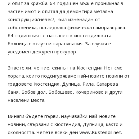
и опит за кражба. 64-годишен мъж е проникнал в
частен имот и опитал да демонтира метална
конструкция/невес/, бил изненадан от
собственика, последвала физическа саморазправа.
64-годишният е настанен в кюстендилската
болница с охлузни наранявания. За случая е
уведомен дежурен прокурор.
Знаете ли, че ние, екипът на Кюстендил Нет сме
хората, които подсигуряваме най-новите новини от
градовете Кюстендил, Дупица, Рила, Сапарева
баня, Бобов дол, Бобошево, Кочериново и други
населени места.
Винаги бъдете първи, научавайки най-новите
новини, свързани с Кюстендил, Дупница, както и
околността. Четете всеки ден
www.Kustendil.net
.