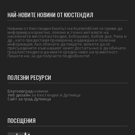
НАЙ-НОВИТЕ НОВИНИ ОТ КЮСТЕНДИЛ
Новини от Кюстендил Екипът на Kustendil.net се грижи да
информира коректно, лоялно и точно жителите на
населените места Кюстендил, Бобошево, Бобов дол, Рила и
др., като предоставя проверена, надеждна и полезна
информация. Ако обичате да пишете, можете да се
присъедините към нашият екип! Достатъчно е да обичате
град Кюстендил и да имате средно ниво на грамотност.
Пишете ни, за да получите подробности!
ПОЛЕЗНИ РЕСУРСИ
Благоевград
новини
Уеб дизайн
за Кюстендил и Дупница
Сайт за град Дупница
ПОСЕЩЕНИЯ