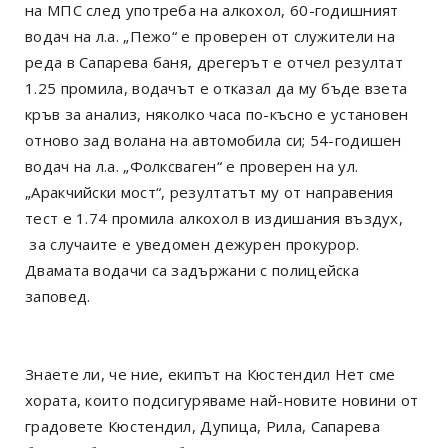
на МПС след употреба на алкохол, 60-годишният
водач на л.а. „Пежо“ е проверен от служители на
реда в Сапарева баня, дрегерът е отчел резултат
1.25 промила, водачът е отказал да му бъде взета
кръв за анализ, няколко часа по-късно е установен
отново зад волана на автомобила си; 54-годишен
водач на л.а. „Фолксваген“ е проверен на ул.
„Аракчийски мост“, резултатът му от направения
тест е 1.74 промила алкохол в издишания въздух,
за случаите е уведомен дежурен прокурор.
Двамата водачи са задържани с полицейска
заповед.
Знаете ли, че ние, екипът на Кюстендил Нет сме
хората, които подсигуряваме най-новите новини от
градовете Кюстендил, Дупица, Рила, Сапарева