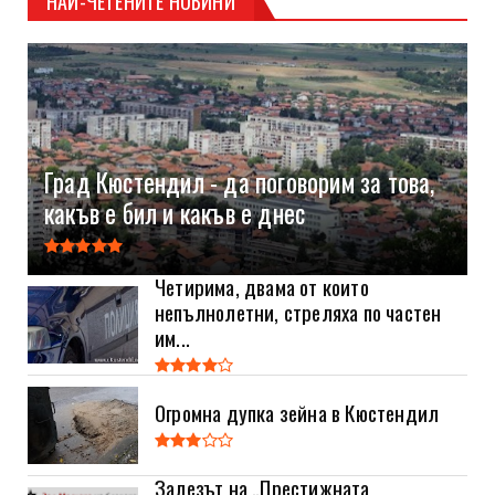
НАЙ-ЧЕТЕНИТЕ НОВИНИ
Град Кюстендил - да поговорим за това,
какъв е бил и какъв е днес
Четирима, двама от които
непълнолетни, стреляха по частен
им...
Огромна дупка зейна в Кюстендил
Залезът на „Престижната