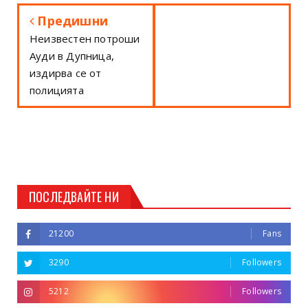
Предишни
Неизвестен потроши
Ауди в Дупница,
издирва се от
полицията
ПОСЛЕДВАЙТЕ НИ
21200
Fans
3290
Followers
5212
Followers