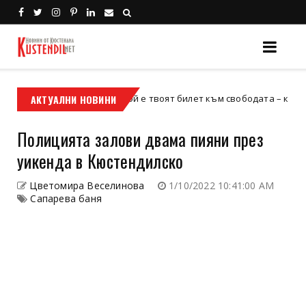
АКТУАЛНИ НОВИНИ
Кой е твоят билет към свободата – кросовият мо
кросов мотор
Полицията залови двама пияни през
уикенда в Кюстендилско
Цветомира Веселинова
1/10/2022 10:41:00 AM
Сапарева баня