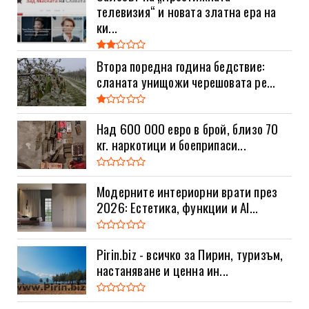
телевизия“ и новата златна ера на
ки...
Втора поредна година бедствие:
сланата унищожи черешовата ре...
Над 600 000 евро в брой, близо 70
кг. наркотици и боеприпаси...
Модерните интериорни врати през
2026: Естетика, функции и AI...
Pirin.biz - всичко за Пирин, туризъм,
настаняване и ценна ин...