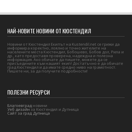
НАЙ-НОВИТЕ НОВИНИ ОТ КЮСТЕНДИЛ
Новини от Кюстендил Екипът на Kustendil.net се грижи да
информира коректно, лоялно и точно жителите на
населените места Кюстендил, Бобошево, Бобов дол, Рила и
др., като предоставя проверена, надеждна и полезна
информация. Ако обичате да пишете, можете да се
присъедините към нашият екип! Достатъчно е да обичате
град Кюстендил и да имате средно ниво на грамотност.
Пишете ни, за да получите подробности!
ПОЛЕЗНИ РЕСУРСИ
Благоевград
новини
Уеб дизайн
за Кюстендил и Дупница
Сайт за град Дупница