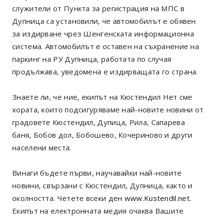
служители от Пункта за регистрация на МПС в
Дупница са установили, че автомобилът е обявен
за издирване чрез Шенгенската информационна
система. Автомобилът е оставен на съхранение на
паркинг на РУ Дупница, работата по случая
продължава, уведомена е издирващата го страна.
Знаете ли, че ние, екипът на Кюстендил Нет сме
хората, които подсигуряваме най-новите новини от
градовете Кюстендил, Дупица, Рила, Сапарева
баня, Бобов дол, Бобошево, Кочериново и други
населени места.
Винаги бъдете първи, научавайки най-новите
новини, свързани с Кюстендил, Дупница, както и
околността. Четете всеки ден
www.Kustendil.net
.
Екипът на електронната медия очаква Вашите