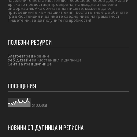
населените места Кюстендил, Бобошево, Бобов дол, Рила и
др., като предоставя проверена, надеждна и полезна
информация. Ако обичате да пишете, можете да се
присъедините към нашият екип! Достатъчно е да обичате
град Кюстендил и да имате средно ниво на грамотност.
Пишете ни, за да получите подробности!
ПОЛЕЗНИ РЕСУРСИ
Благоевград
новини
Уеб дизайн
за Кюстендил и Дупница
Сайт за град Дупница
ПОСЕЩЕНИЯ
2
1
8
8
4
3
6
НОВИНИ ОТ ДУПНИЦА И РЕГИОНА