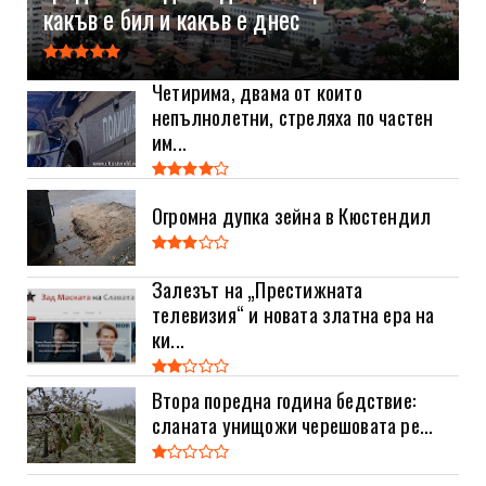
какъв е бил и какъв е днес
Четирима, двама от които
непълнолетни, стреляха по частен
им...
Огромна дупка зейна в Кюстендил
Залезът на „Престижната
телевизия“ и новата златна ера на
ки...
Втора поредна година бедствие:
сланата унищожи черешовата ре...