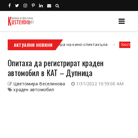
я“ и новата златна ера на кино-спектакъла
АКТУАЛНИ НОВИНИ
Вто
Кюстендил
Опитаха да регистрират краден
автомобил в КАТ – Дупница
Цветомира Веселинова
1/31/2022 10:59:00 AM
краден автомобил