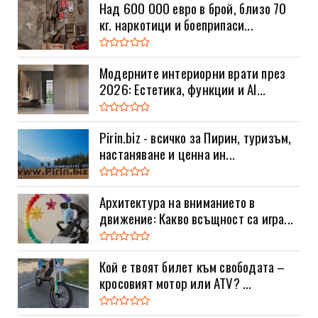
Над 600 000 евро в брой, близо 70
кг. наркотици и боеприпаси...
Модерните интериорни врати през
2026: Естетика, функции и AI...
Pirin.biz - всичко за Пирин, туризъм,
настаняване и ценна ин...
Архитектура на вниманието в
движение: Какво всъщност са игра...
Кой е твоят билет към свободата –
кросовият мотор или ATV? ...