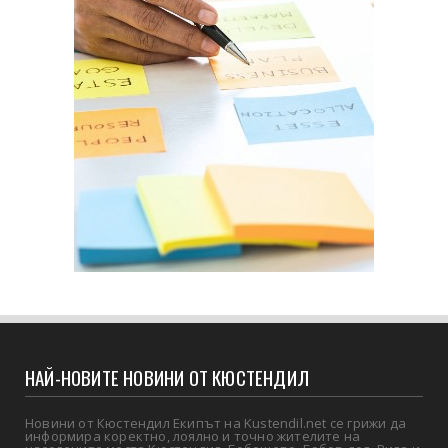
НАЙ-НОВИТЕ НОВИНИ ОТ КЮСТЕНДИЛ
Новини от Кюстендил Екипът на Kustendil.net се грижи да
информира коректно, лоялно и точно жителите на