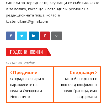
сигнали за нередности, случващи се събития, както
и за всичко, касаещо Кюстендил и региона на
редакционната поща, която е
kustendil.net@gmail.com
ПОДОБНИ НОВИНИ
краден автомобил
Предишни
Следващи
Откраднаха пари от
Мъж бе наръган с
параклисите на
нож след конфликт в
селата Овчарци и
село Граница, има
Невестино
задържани