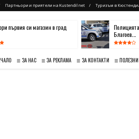
Партньори и приятели на Kustendil net
Туризъм в Кюстенди
вори първия си магазин в град
Полицията
Благоев...
АЧАЛО
≣ ЗА НАС
≣ ЗА РЕКЛАМА
≣ ЗА КОНТАКТИ
≣ ПОЛЕЗНИ