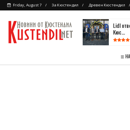
Friday, August 7
За Кюстендил
Древен Кюстендил
Lidl от
Кюс...
≣ Н