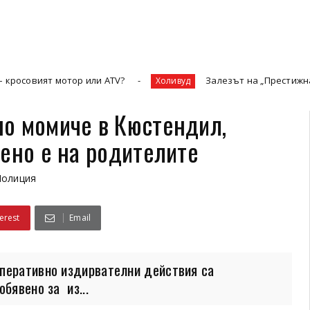
мотор или ATV?
Залезът на „Престижната телевизия
Холивуд
о момиче в Кюстендил,
дено е на родителите
Полиция
erest
Email
перативно издирвателни действия са
бявено за из...