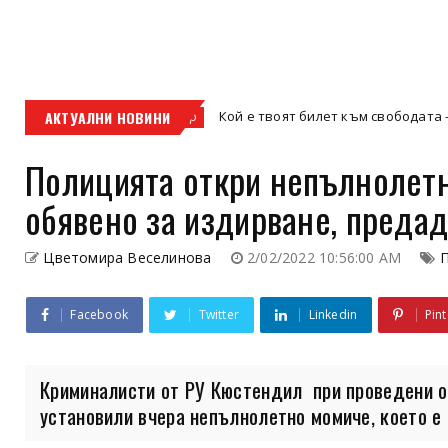
АКТУАЛНИ НОВИНИ
Кой е твоят билет към свободата – кросовият 
кросов мотор
Полицията откри непълнолетн
обявено за издирване, преда
Цветомира Веселинова
2/02/2022 10:56:00 AM
Facebook
Twitter
Linkedin
Pint
Криминалисти от РУ Кюстендил при проведени о
установили вчера непълнолетно момиче, което е о