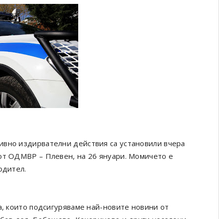
вно издирвателни действия са установили вчера
от ОДМВР – Плевен, на 26 януари. Момичето е
одител.
а, които подсигуряваме най-новите новини от