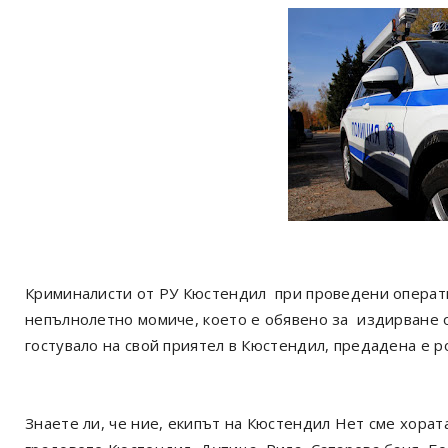
Криминалисти от РУ Кюстендил при проведени операти
непълнолетно момиче, което е обявено за издирване 
гостувало на свой приятел в Кюстендил, предадена е р
Знаете ли, че ние, екипът на Кюстендил Нет сме хорат