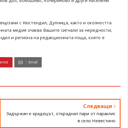
обов дол, Бобошево, Кочериново и други населени
вързани с Кюстендил, Дупница, както и околността.
онната медия очаква Вашите сигнали за нередности,
ендил и региона на редакционната поща, която е
erest
Email
Следващи
Задържан е крадецът, откраднал пари от параклис
в село Невестино