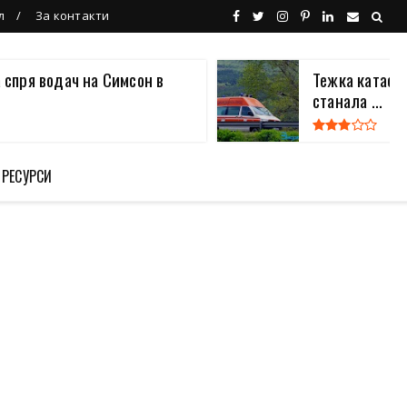
л
За контакти
 спря водач на Симсон в
Тежка катаст
станала ...
 РЕСУРСИ