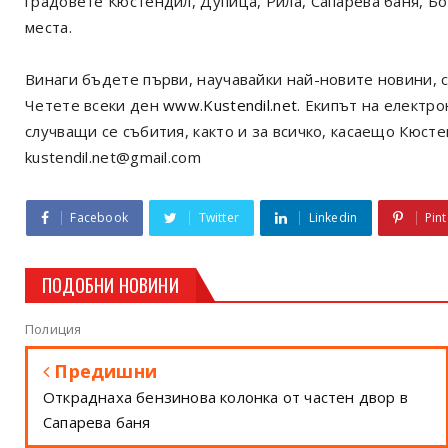
градовете Кюстендил, Дупица, Рила, Сапарева баня, Б
места.
Винаги бъдете първи, научавайки най-новите новини, с
Четете всеки ден
www.Kustendil.net
. Екипът на електр
случващи се събития, както и за всичко, касаещо Кюст
kustendil.net@gmail.com
Facebook
Twitter
Linkedin
Pint
ПОДОБНИ НОВИНИ
Полиция
Предишни
Откраднаха бензинова колонка от частен двор в
Сапарева баня