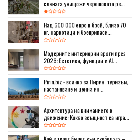
сланата унищожи черешовата ре...
Над 600 000 евро в брой, близо 70
кг. наркотици и боеприпаси...
Модерните интериорни врати през
2026: Естетика, функции и AI...
Pirin.biz - всичко за Пирин, туризъм,
настаняване и ценна ин...
Архитектура на вниманието в
движение: Какво всъщност са игра...
Кой е твоят билет към свободата –