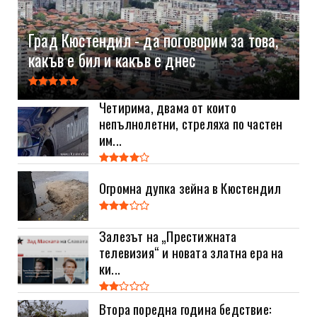
Град Кюстендил - да поговорим за това,
какъв е бил и какъв е днес
Четирима, двама от които
непълнолетни, стреляха по частен
им...
Огромна дупка зейна в Кюстендил
Залезът на „Престижната
телевизия“ и новата златна ера на
ки...
Втора поредна година бедствие: