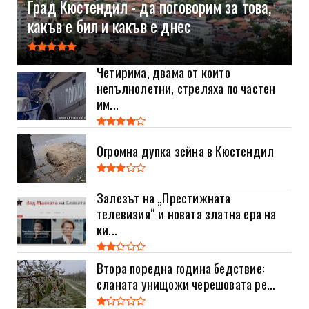
Град Кюстендил - да поговорим за това,
какъв е бил и какъв е днес
Четирима, двама от които
непълнолетни, стреляха по частен
им...
Огромна дупка зейна в Кюстендил
Залезът на „Престижната
телевизия“ и новата златна ера на
ки...
Втора поредна година бедствие:
сланата унищожи черешовата ре...