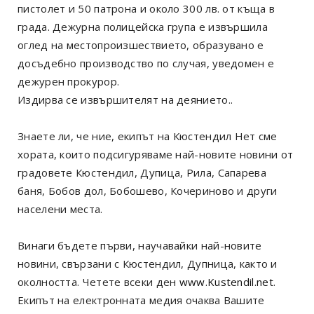
пистолет и 50 патрона и около 300 лв. от къща в
града. Дежурна полицейска група е извършила
оглед на местопроизшествието, образувано е
досъдебно производство по случая, уведомен е
дежурен прокурор.
Издирва се извършителят на деянието..
Знаете ли, че ние, екипът на Кюстендил Нет сме
хората, които подсигуряваме най-новите новини от
градовете Кюстендил, Дупица, Рила, Сапарева
баня, Бобов дол, Бобошево, Кочериново и други
населени места.
Винаги бъдете първи, научавайки най-новите
новини, свързани с Кюстендил, Дупница, както и
околността. Четете всеки ден
www.Kustendil.net
.
Екипът на електронната медия очаква Вашите