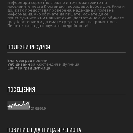
информира коректно, лоялно и точно жителите на
населените места Кюстендил, Бобошево, Бобов дол, Рила и
др., като предоставя проверена, надеждна и полезна
информация. Ако обичате да пишете, можете да се
присъедините към нашият екип! Достатъчно е да обичате
град Кюстендил и да имате средно ниво на грамотност.
Пишете ни, за да получите подробности!
ПОЛЕЗНИ РЕСУРСИ
Благоевград
новини
Уеб дизайн
за Кюстендил и Дупница
Сайт за град Дупница
ПОСЕЩЕНИЯ
2
1
9
5
9
2
9
НОВИНИ ОТ ДУПНИЦА И РЕГИОНА