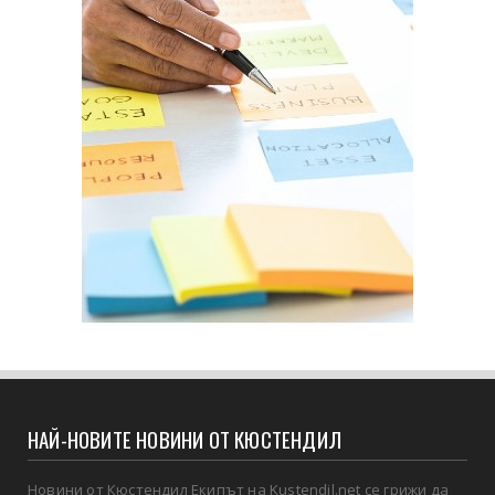
НАЙ-НОВИТЕ НОВИНИ ОТ КЮСТЕНДИЛ
Новини от Кюстендил Екипът на Kustendil.net се грижи да