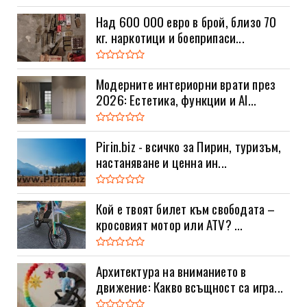
Над 600 000 евро в брой, близо 70
кг. наркотици и боеприпаси...
Модерните интериорни врати през
2026: Естетика, функции и AI...
Pirin.biz - всичко за Пирин, туризъм,
настаняване и ценна ин...
Кой е твоят билет към свободата –
кросовият мотор или ATV? ...
Архитектура на вниманието в
движение: Какво всъщност са игра...