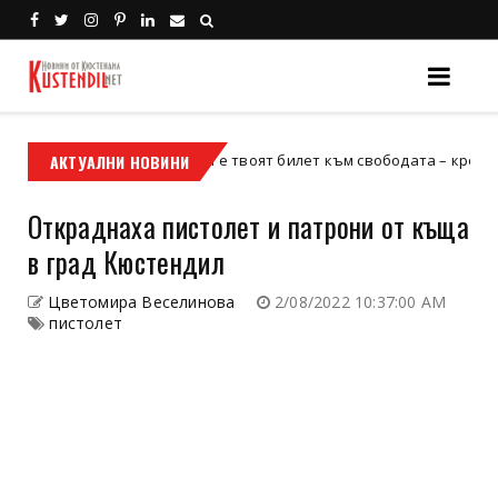
АКТУАЛНИ НОВИНИ
Кой е твоят билет към свободата – кросовият мот
кросов мотор
Откраднаха пистолет и патрони от къща
в град Кюстендил
Цветомира Веселинова
2/08/2022 10:37:00 AM
пистолет