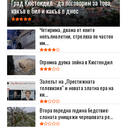
Град Кюстендил - да поговорим за това,
какъв е бил и какъв е днес
Четирима, двама от които
непълнолетни, стреляха по частен
им...
Огромна дупка зейна в Кюстендил
Залезът на „Престижната
телевизия“ и новата златна ера на
ки...
Втора поредна година бедствие:
сланата унищожи черешовата ре...