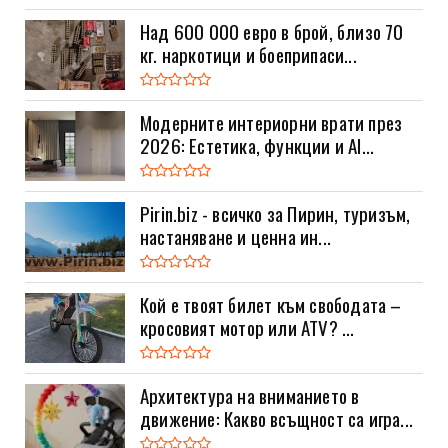
Над 600 000 евро в брой, близо 70
кг. наркотици и боеприпаси...
Модерните интериорни врати през
2026: Естетика, функции и AI...
Pirin.biz - всичко за Пирин, туризъм,
настаняване и ценна ин...
Кой е твоят билет към свободата –
кросовият мотор или ATV? ...
Архитектура на вниманието в
движение: Какво всъщност са игра...