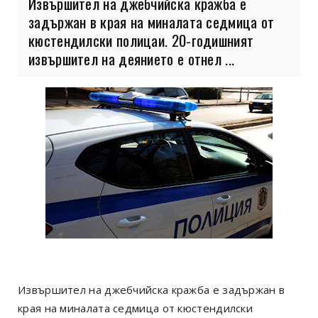
Извършител на джебчийска кражба е
задържан в края на миналата седмица от
кюстендилски полицаи. 20-годишният
извършител на деянието е отнел ...
Извършител на джебчийска кражба е задържан в
края на миналата седмица от кюстендилски