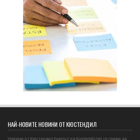
НАЙ-НОВИТЕ НОВИНИ ОТ КЮСТЕНДИЛ
Новини от Кюстендил Екипът на Kustendil.net се грижи да