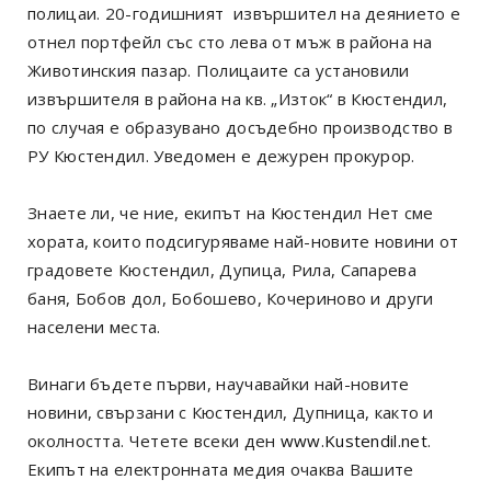
полицаи. 20-годишният извършител на деянието е
отнел портфейл със сто лева от мъж в района на
Животинския пазар. Полицаите са установили
извършителя в района на кв. „Изток“ в Кюстендил,
по случая е образувано досъдебно производство в
РУ Кюстендил. Уведомен е дежурен прокурор.
Знаете ли, че ние, екипът на Кюстендил Нет сме
хората, които подсигуряваме най-новите новини от
градовете Кюстендил, Дупица, Рила, Сапарева
баня, Бобов дол, Бобошево, Кочериново и други
населени места.
Винаги бъдете първи, научавайки най-новите
новини, свързани с Кюстендил, Дупница, както и
околността. Четете всеки ден
www.Kustendil.net
.
Екипът на електронната медия очаква Вашите