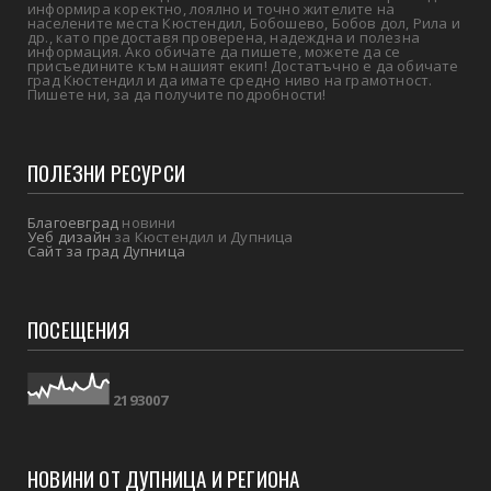
информира коректно, лоялно и точно жителите на
населените места Кюстендил, Бобошево, Бобов дол, Рила и
др., като предоставя проверена, надеждна и полезна
информация. Ако обичате да пишете, можете да се
присъедините към нашият екип! Достатъчно е да обичате
град Кюстендил и да имате средно ниво на грамотност.
Пишете ни, за да получите подробности!
ПОЛЕЗНИ РЕСУРСИ
Благоевград
новини
Уеб дизайн
за Кюстендил и Дупница
Сайт за град Дупница
ПОСЕЩЕНИЯ
2
1
9
3
0
0
7
НОВИНИ ОТ ДУПНИЦА И РЕГИОНА