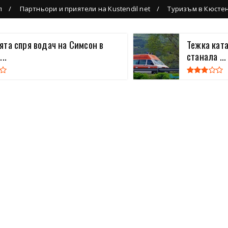
л
Партньори и приятели на Kustendil net
Туризъм в Кюсте
та спря водач на Симсон в
Тежка кат
..
станала ...