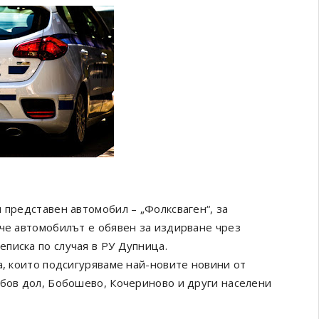
 представен автомобил – „Фолксваген“, за
 че автомобилът е обявен за издирване чрез
писка по случая в РУ Дупница.
а, които подсигуряваме най-новите новини от
обов дол, Бобошево, Кочериново и други населени