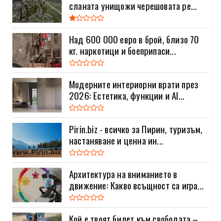
сланата унищожи черешовата ре...
Над 600 000 евро в брой, близо 70
кг. наркотици и боеприпаси...
Модерните интериорни врати през
2026: Естетика, функции и AI...
Pirin.biz - всичко за Пирин, туризъм,
настаняване и ценна ин...
Архитектура на вниманието в
движение: Какво всъщност са игра...
Кой е твоят билет към свободата –