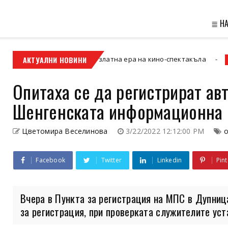
≣ Н
изия“ и новата златна ера на кино-спектакъла
АКТУАЛНИ НОВИНИ
Кюстендил
Опитаха се да регистрират ав
Шенгенската информационна 
Цветомира Веселинова
3/22/2022 12:12:00 PM
о
Facebook
Twitter
Linkedin
Pint
Вчера в Пункта за регистрация на МПС в Дупниц
за регистрация, при проверката служителите уста