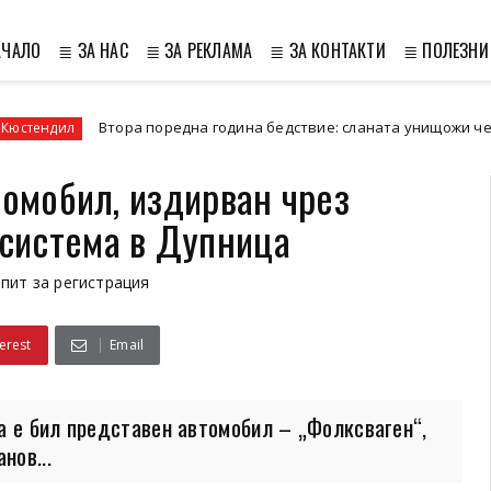
АЧАЛО
≣ ЗА НАС
≣ ЗА РЕКЛАМА
≣ ЗА КОНТАКТИ
≣ ПОЛЕЗНИ
Втора поредна година бедствие: сланата унищожи черешовата ре
томобил, издирван чрез
система в Дупница
пит за регистрация
erest
Email
а е бил представен автомобил – „Фолксваген“,
нов...