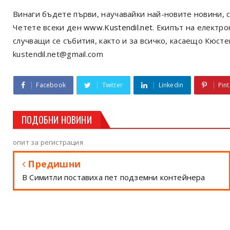
Винаги бъдете първи, научавайки най-новите новини, с
Четете всеки ден
www.Kustendil.net
. Екипът на електр
случващи се събития, както и за всичко, касаещо Кюст
kustendil.net@gmail.com
Facebook
Twitter
Linkedin
Pint
ПОДОБНИ НОВИНИ
опит за регистрация
Предишни
В Симитли поставиха пет подземни контейнера