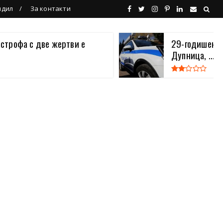
ндил
За контакти
астрофа с две жертви е
29-годишен в
Дупница, ...