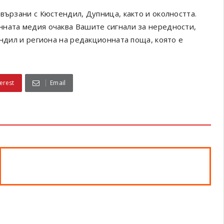
вързани с Кюстендил, Дупница, както и околността.
онната медия очаква Вашите сигнали за нередности,
ендил и региона на редакционната поща, която е
erest
Email