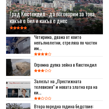
Град Кюстендил - да поговорим за това,
какъв е бил и какъв е днес
Четирима, двама от които
непълнолетни, стреляха по частен
им...
Огромна дупка зейна в Кюстендил
Залезът на „Престижната
телевизия“ и новата златна ера на
ки...
Втора поредна година бедствие: