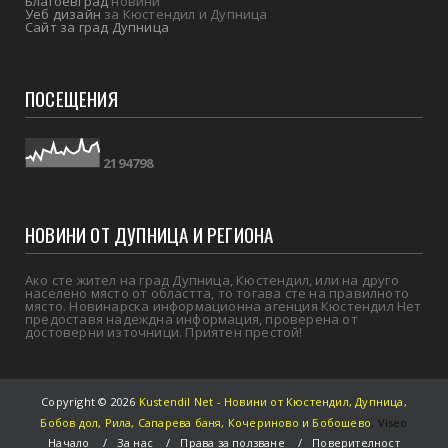
Благоевград
новини
Уеб дизайн
за Кюстендил и Дупница
Сайт за град Дупница
ПОСЕЩЕНИЯ
2
1
9
4
7
9
8
НОВИНИ ОТ ДУПНИЦА И РЕГИОНА
Ако сте жител на град Дупница, Кюстендил, или на друго
населено място от областта, то тогава сте на правилното
място. Новинарска информационна агенция Кюстендил Нет
предоставя надеждна информация, проверена от
достоверни източници. Приятен престой!
Copyright ©
2026
Kustendil Net - Новини от Кюстендил, Дупница,
Бобов дол, Рила, Сапарева баня, Кочериново и Бобошево
,
Viseo
Начало
За нас
Права за ползване
Поверителност