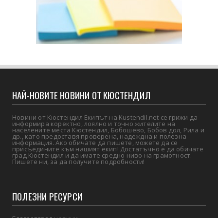
НАЙ-НОВИТЕ НОВИНИ ОТ КЮСТЕНДИЛ
Новини от Кюстендил Екипът на Kustendil.net се грижи да
информира коректно, лоялно и точно жителите на
населените места Кюстендил, Бобошево, Бобов дол, Рила и
др., като предоставя проверена, надеждна и полезна
информация. Ако обичате да пишете, можете да се
присъедините към нашият екип! Достатъчно е да обичате
град Кюстендил и да имате средно ниво на грамотност.
Пишете ни, за да получите подробности!
ПОЛЕЗНИ РЕСУРСИ