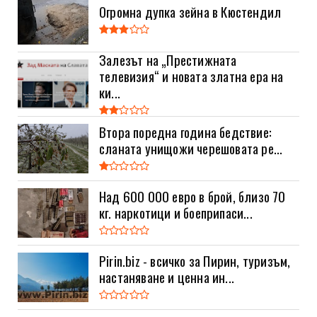
Огромна дупка зейна в Кюстендил
Залезът на „Престижната
телевизия“ и новата златна ера на
ки...
Втора поредна година бедствие:
сланата унищожи черешовата ре...
Над 600 000 евро в брой, близо 70
кг. наркотици и боеприпаси...
Pirin.biz - всичко за Пирин, туризъм,
настаняване и ценна ин...