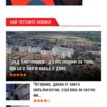
НАЙ-ЧЕТЕНИТЕ НОВИНИ
Град Кюстендил - да поговорим за това,
какъв е бил и какъв е днес
Четирима, двама от които
непълнолетни, стреляха по частен
им...