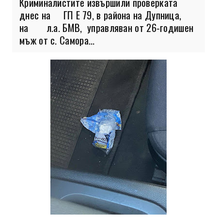
Криминалистите извършили проверката
днес на ГП Е 79, в района на Дупница,
на л.а. БМВ, управляван от 26-годишен
мъж от с. Самора...