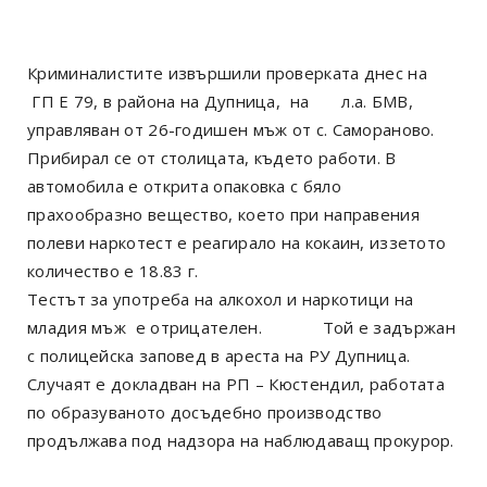
Криминалистите извършили проверката днес на
ГП Е 79, в района на Дупница, на л.а. БМВ,
управляван от 26-годишен мъж от с. Самораново.
Прибирал се от столицата, където работи. В
автомобила е открита опаковка с бяло
прахообразно вещество, което при направения
полеви наркотест е реагирало на кокаин, иззетото
количество е 18.83 г.
Тестът за употреба на алкохол и наркотици на
младия мъж е отрицателен. Той е задържан
с полицейска заповед в ареста на РУ Дупница.
Случаят е докладван на РП – Кюстендил, работата
по образуваното досъдебно производство
продължава под надзора на наблюдаващ прокурор.