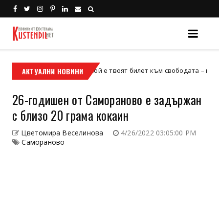
АКТУАЛНИ НОВИНИ
Кой е твоят билет към свободата – кросовият м
кросов мотор
26-годишен от Самораново е задържан
с близо 20 грама кокаин
Цветомира Веселинова
4/26/2022 03:05:00 PM
Самораново