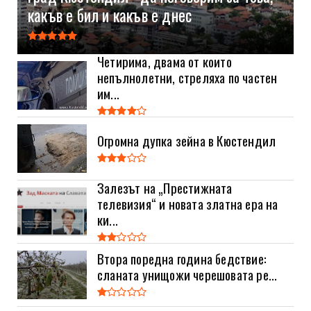
какъв е бил и какъв е днес
Четирима, двама от които
непълнолетни, стреляха по частен
им...
Огромна дупка зейна в Кюстендил
Залезът на „Престижната
телевизия“ и новата златна ера на
ки...
Втора поредна година бедствие:
сланата унищожи черешовата ре...