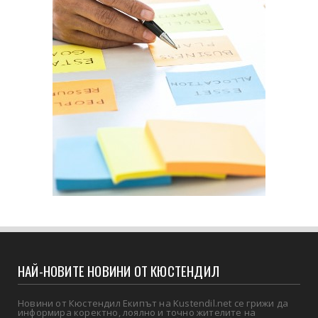
НАЙ-НОВИТЕ НОВИНИ ОТ КЮСТЕНДИЛ
Новини от Кюстендил Екипът на Kustendil.net се грижи да
информира коректно, лоялно и точно жителите на