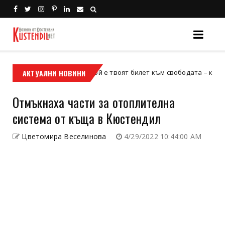
АКТУАЛНИ НОВИНИ
Кой е твоят билет към свободата – кросовият м
кросов мотор
Отмъкнаха части за отоплителна
система от къща в Кюстендил
Цветомира Веселинова
4/29/2022 10:44:00 AM