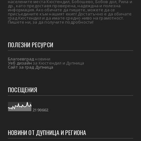
населените места Кюстендил, Бобошево, Бобов дол, Рила и
др., като предоставя проверена, надеждна и полезна
информация. Ако обичате да пишете, можете да се
присъедините към нашият екип! Достатъчно е да обичате
град Кюстендил и да имате средно ниво на грамотност.
Пишете ни, за да получите подробности!
ПОЛЕЗНИ РЕСУРСИ
Благоевград
новини
Уеб дизайн
за Кюстендил и Дупница
Сайт за град Дупница
ПОСЕЩЕНИЯ
2
1
9
0
6
6
2
НОВИНИ ОТ ДУПНИЦА И РЕГИОНА