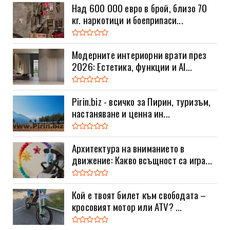
Над 600 000 евро в брой, близо 70
кг. наркотици и боеприпаси...
Модерните интериорни врати през
2026: Естетика, функции и AI...
Pirin.biz - всичко за Пирин, туризъм,
настаняване и ценна ин...
Архитектура на вниманието в
движение: Какво всъщност са игра...
Кой е твоят билет към свободата –
кросовият мотор или ATV? ...