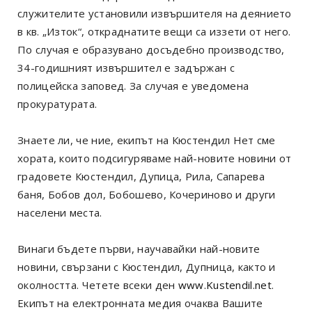
служителите установили извършителя на деянието
в кв. „Изток“, откраднатите вещи са иззети от него.
По случая е образувано досъдебно производство,
34-годишният извършител е задържан с
полицейска заповед. За случая е уведомена
прокуратурата.
Знаете ли, че ние, екипът на Кюстендил Нет сме
хората, които подсигуряваме най-новите новини от
градовете Кюстендил, Дупица, Рила, Сапарева
баня, Бобов дол, Бобошево, Кочериново и други
населени места.
Винаги бъдете първи, научавайки най-новите
новини, свързани с Кюстендил, Дупница, както и
околността. Четете всеки ден
www.Kustendil.net
.
Екипът на електронната медия очаква Вашите