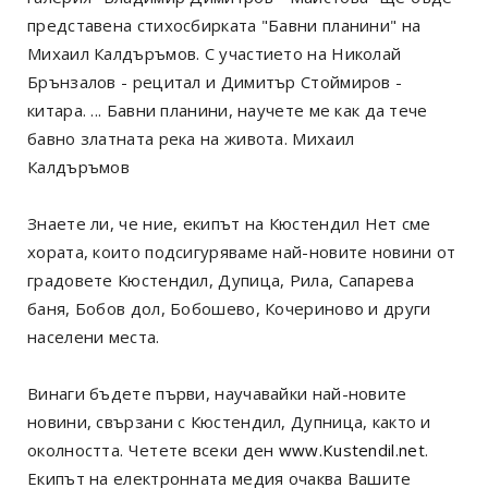
представена стихосбирката "Бавни планини" на
Михаил Калдъръмов. С участието на Николай
Брънзалов - рецитал и Димитър Стоймиров -
китара. ... Бавни планини, научете ме как да тече
бавно златната река на живота. Михаил
Калдъръмов
Знаете ли, че ние, екипът на Кюстендил Нет сме
хората, които подсигуряваме най-новите новини от
градовете Кюстендил, Дупица, Рила, Сапарева
баня, Бобов дол, Бобошево, Кочериново и други
населени места.
Винаги бъдете първи, научавайки най-новите
новини, свързани с Кюстендил, Дупница, както и
околността. Четете всеки ден
www.Kustendil.net
.
Екипът на електронната медия очаква Вашите