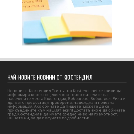
НАЙ-НОВИТЕ НОВИНИ ОТ КЮСТЕНДИЛ
Новини от Кюстендил Екипът на Kustendil.net се грижи да
информира коректно, лоялно и точно жителите на
населените места Кюстендил, Бобошево, Бобов дол, Рила и
др., като предоставя проверена, надеждна и полезна
информация. Ако обичате да пишете, можете да се
присъедините към нашият екип! Достатъчно е да обичате
град Кюстендил и да имате средно ниво на грамотност.
Пишете ни, за да получите подробности!