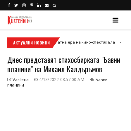
левизия“ и новата златна ера на кино-спектакъла
АКТУАЛНИ НОВИНИ
Кюстендил
Днес представят стихосбирката "Бавни
планини" на Михаил Калдъръмов
Vasilena
4/13/2022 08:57:00 AM
Бавни
планини