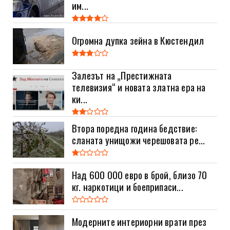
им...
Огромна дупка зейна в Кюстендил
Залезът на „Престижната
телевизия“ и новата златна ера на
ки...
Втора поредна година бедствие:
сланата унищожи черешовата ре...
Над 600 000 евро в брой, близо 70
кг. наркотици и боеприпаси...
Модерните интериорни врати през