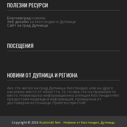
ПОЛЕЗНИ РЕСУРСИ
Благоевград
новини
Уеб дизайн
за Кюстендил и Дупница
Сайт за град Дупница
ПОСЕЩЕНИЯ
НОВИНИ ОТ ДУПНИЦА И РЕГИОНА
Ако сте жител на град Дупница, Кюстендил, или на друго
населено място от областта, то тогава сте на правилното
място. Новинарска информационна агенция Кюстендил Нет
предоставя надеждна информация, проверена от
достоверни източници. Приятен престой!
Copyright ©
2026
Kustendil Net - Новини от Кюстендил, Дупница,