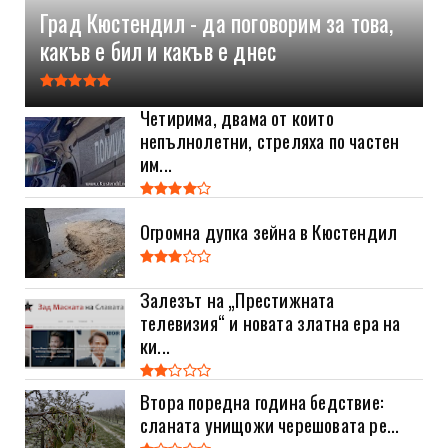
Град Кюстендил - да поговорим за това,
какъв е бил и какъв е днес
Четирима, двама от които
непълнолетни, стреляха по частен
им...
Огромна дупка зейна в Кюстендил
Залезът на „Престижната
телевизия“ и новата златна ера на
ки...
Втора поредна година бедствие:
сланата унищожи черешовата ре...