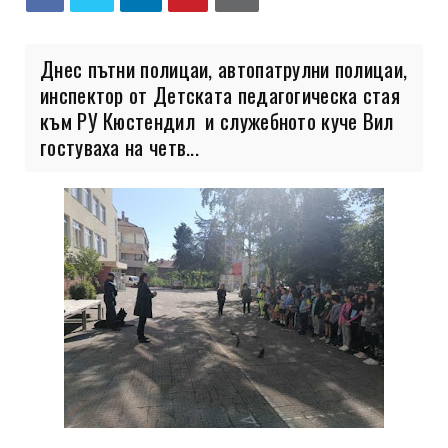
Днес пътни полицаи, автопатрулни полицаи,
инспектор от Детската педагогическа стая
към РУ Кюстендил и служебното куче Вил
гостуваха на четв...