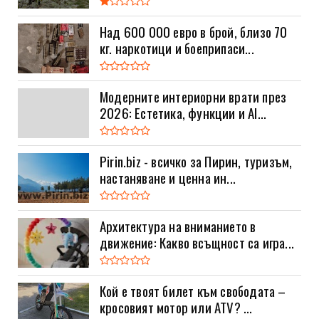
Над 600 000 евро в брой, близо 70
кг. наркотици и боеприпаси...
Модерните интериорни врати през
2026: Естетика, функции и AI...
Pirin.biz - всичко за Пирин, туризъм,
настаняване и ценна ин...
Архитектура на вниманието в
движение: Какво всъщност са игра...
Кой е твоят билет към свободата –
кросовият мотор или ATV? ...