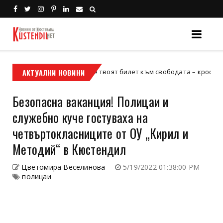
АКТУАЛНИ НОВИНИ
Кой е твоят билет към свободата – кросовият мото
кросов мотор
Безопасна ваканция! Полицаи и
служебно куче гостуваха на
четвъртокласниците от ОУ „Кирил и
Методий“ в Кюстендил
Цветомира Веселинова
5/19/2022 01:38:00 PM
полицаи