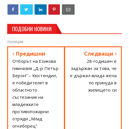
ПОДОБНИ НОВИНИ
полицаи
Предишни
Следващи
Отборът на Езикова
28-годишен е
гимназия „Д-р Петър
задържан за това, че
Берон“ – Кюстендил,
е държал млада жена
е победителят в
по принуда в
областното
жилището си
състезание на
младежките
противопожарни
отряди „Млад
огнеборец“