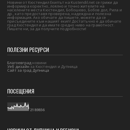
Новини от Кюстендил Екипът на Kustendil.net се грижи да
информира коректно, лоялно и точно жителите на
населените места Кюстендил, Бобошево, Бобов дол, Рила и
др., като предоставя проверена, надеждна и полезна
информация. Ако обичате да пишете, можете да се
присъедините към нашият екип! Достатъчно е да обичате
град Кюстендил и да имате средно ниво на грамотност.
Пишете ни, за да получите подробности!
ПОЛЕЗНИ РЕСУРСИ
Благоевград
новини
Уеб дизайн
за Кюстендил и Дупница
Сайт за град Дупница
ПОСЕЩЕНИЯ
2
1
8
9
8
5
6