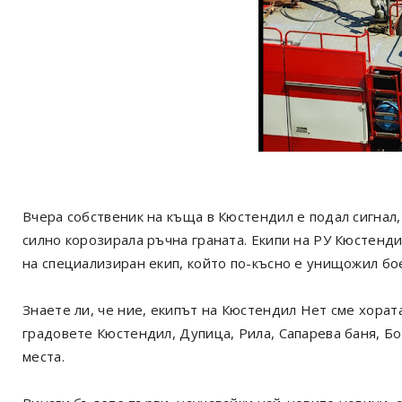
Вчера собственик на къща в Кюстендил е подал сигнал
силно корозирала ръчна граната. Екипи на РУ Кюстенд
на специализиран екип, който по-късно е унищожил бо
Знаете ли, че ние, екипът на Кюстендил Нет сме хорат
градовете Кюстендил, Дупица, Рила, Сапарева баня, Б
места.