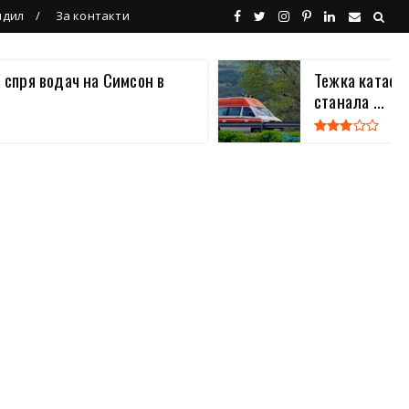
ндил
За контакти
 спря водач на Симсон в
Тежка катаст
станала ...