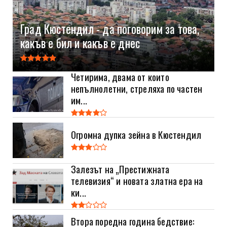
Град Кюстендил - да поговорим за това,
какъв е бил и какъв е днес
Четирима, двама от които
непълнолетни, стреляха по частен
им...
Огромна дупка зейна в Кюстендил
Залезът на „Престижната
телевизия“ и новата златна ера на
ки...
Втора поредна година бедствие: