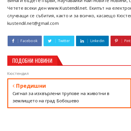
Винаги бъдете първи, научавайки най-новите новини, с
Четете всеки ден
www.Kustendil.net
. Екипът на електр
случващи се събития, както и за всичко, касаещо Кюст
kustendil.net@gmail.com
Facebook
Twitter
Linkedin
Pint
ПОДОБНИ НОВИНИ
Кюстендил
Предишни
Сигнал за изхвърлени трупове на животни в
землището на град Бобошево