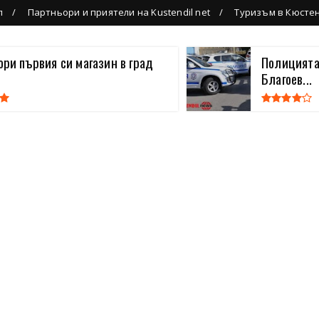
л
Партньори и приятели на Kustendil net
Туризъм в Кюсте
вори първия си магазин в град
Полицията
Благоев...