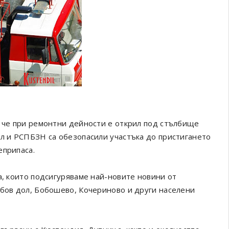
, че при ремонтни дейности е открил под стълбище
ил и РСПБЗН са обезопасили участъка до пристигането
еприпаса.
а, които подсигуряваме най-новите новини от
обов дол, Бобошево, Кочериново и други населени