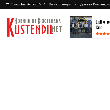
Thursday, August 6
За Кюстендил
Древен Кюстенди
Lidl от
Кюс...