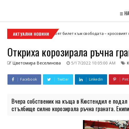
≣ Н
АКТУАЛНИ НОВИНИ
Кой е твоят билет към свободата – кросовият мотор или 
 мотор
Откриха корозирала ръчна гр
Цветомира Веселинова
5/17/2022 10:05:00 AM
Facebook
Twitter
Linkedin
Pint
Вчера собственик на къща в Кюстендил е подал 
стълбище силно корозирала ръчна граната. Екипи 