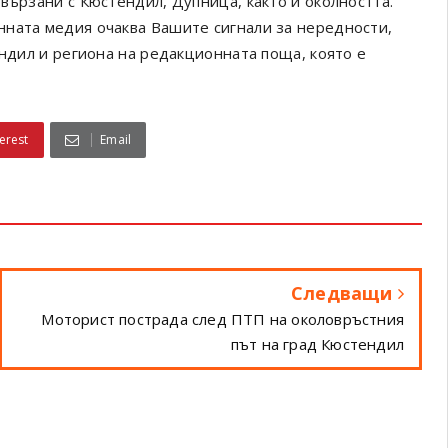
вързани с Кюстендил, Дупница, както и околността.
онната медия очаква Вашите сигнали за нередности,
ендил и региона на редакционната поща, която е
erest
Email
Следващи
Моторист пострада след ПТП на околовръстния
път на град Кюстендил