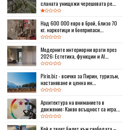
сланата унищожи черешовата ре...
Над 600 000 евро в брой, близо 70
кг. наркотици и боеприпаси...
Модерните интериорни врати през
2026: Естетика, функции и AI...
Pirin.biz - всичко за Пирин, туризъм,
настаняване и ценна ин...
Архитектура на вниманието в
движение: Какво всъщност са игра...
Кой е твоят билет към свободата –