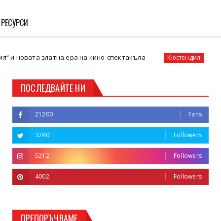
 РЕСУРСИ
а златна ера на кино-спектакъла
Втора поредн
Кюстендил
ПОСЛЕДВАЙТЕ НИ
21200
Fans
3290
Followers
5212
Followers
4002
Followers
ПРЕПОРЪЧВАМЕ