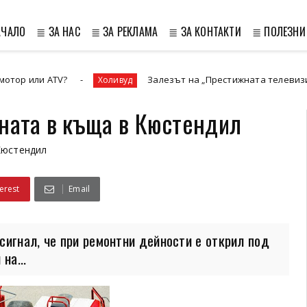
АЧАЛО
≣ ЗА НАС
≣ ЗА РЕКЛАМА
≣ ЗА КОНТАКТИ
≣ ПОЛЕЗНИ
ATV?
Залезът на „Престижната телевизия“ и новат
Холивуд
аната в къща в Кюстендил
Кюстендил
erest
Email
сигнал, че при ремонтни дейности е открил под
на...