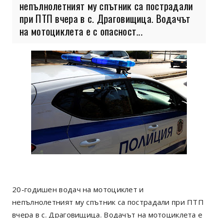
непълнолетният му спътник са пострадали
при ПТП вчера в с. Драговищица. Водачът
на мотоциклета е с опасност...
20-годишен водач на мотоциклет и
непълнолетният му спътник са пострадали при ПТП
вчера в с. Драговищица. Водачът на мотоциклета е