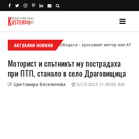
е твоят билет към свободата – кросовият мотор или ATV?
АКТУАЛНИ НОВИНИ
Хол
Моторист и спътникът му пострадаха
при ПТП, станало в село Драговищица
Цветомира Веселинова
5/23/2022 11:30:00 AM