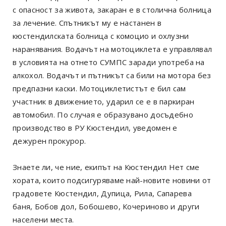
с опасност за живота, закаран е в столична болница
за лечение. Спътникът му е настанен в
кюстендилската болница с комоцио и охлузни
наранявания. Водачът на мотоциклета е управлявал
в условията на отнето СУМПС заради употреба на
алкохол. Водачът и пътникът са били на мотора без
предпазни каски. Мотоциклетистът е бил сам
участник в движението, ударил се е в паркиран
автомобил. По случая е образувано досъдебно
производство в РУ Кюстендил, уведомен е
дежурен прокурор.
Знаете ли, че ние, екипът на Кюстендил Нет сме
хората, които подсигуряваме най-новите новини от
градовете Кюстендил, Дупица, Рила, Сапарева
баня, Бобов дол, Бобошево, Кочериново и други
населени места.