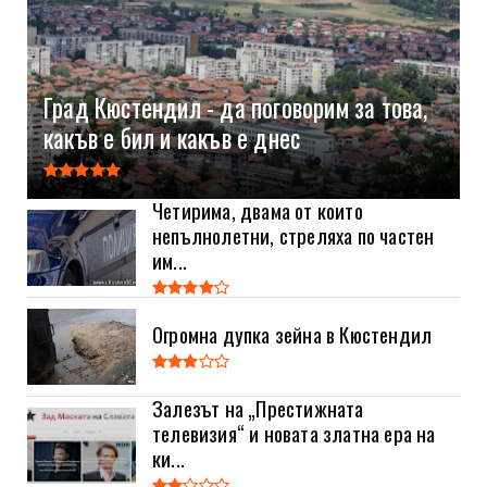
Град Кюстендил - да поговорим за това,
какъв е бил и какъв е днес
Четирима, двама от които
непълнолетни, стреляха по частен
им...
Огромна дупка зейна в Кюстендил
Залезът на „Престижната
телевизия“ и новата златна ера на
ки...