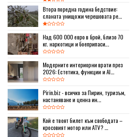
Втора поредна година бедствие:
сланата унищожи черешовата ре...
Над 600 000 евро в брой, близо 70
кг. наркотици и боеприпаси...
Модерните интериорни врати през
2026: Естетика, функции и AI...
Pirin.biz - всичко за Пирин, туризъм,
настаняване и ценна ин...
Кой е твоят билет към свободата –
кросовият мотор или ATV? ...