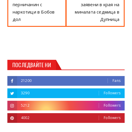
перничанин с
заявени в края на
наркотици в Бобов
миналата седмица в
дол
Дупница
ПОСЛЕДВАЙТЕ НИ
21200
Fans
3290
Followers
5212
Followers
4002
Followers