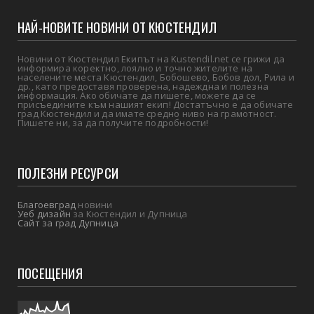
НАЙ-НОВИТЕ НОВИНИ ОТ КЮСТЕНДИЛ
Новини от Кюстендил Екипът на Kustendil.net се грижи да
информира коректно, лоялно и точно жителите на
населените места Кюстендил, Бобошево, Бобов дол, Рила и
др., като предоставя проверена, надеждна и полезна
информация. Ако обичате да пишете, можете да се
присъедините към нашият екип! Достатъчно е да обичате
град Кюстендил и да имате средно ниво на грамотност.
Пишете ни, за да получите подробности!
ПОЛЕЗНИ РЕСУРСИ
Благоевград
новини
Уеб дизайн
за Кюстендил и Дупница
Сайт за град Дупница
ПОСЕЩЕНИЯ