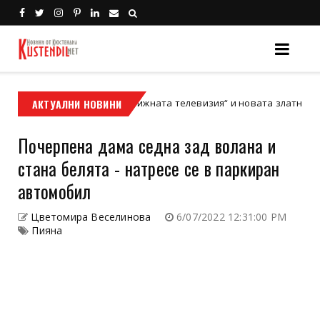
Залезът на „Престижната телевизия“ и новата златна ера на ки
АКТУАЛНИ НОВИНИ
Почерпена дама седна зад волана и
стана белята - натресе се в паркиран
автомобил
Цветомира Веселинова
6/07/2022 12:31:00 PM
Пияна