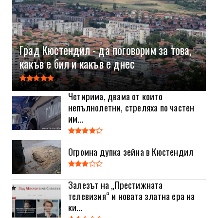
Град Кюстендил - да поговорим за това,
какъв е бил и какъв е днес
Четирима, двама от които
непълнолетни, стреляха по частен
им...
Огромна дупка зейна в Кюстендил
Залезът на „Престижната
телевизия“ и новата златна ера на
ки...