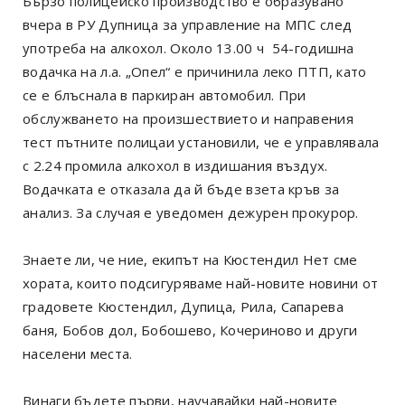
Бързо полицейско производство е образувано
вчера в РУ Дупница за управление на МПС след
употреба на алкохол. Около 13.00 ч 54-годишна
водачка на л.а. „Опел“ е причинила леко ПТП, като
се е блъснала в паркиран автомобил. При
обслужването на произшествието и направения
тест пътните полицаи установили, че е управлявала
с 2.24 промила алкохол в издишания въздух.
Водачката е отказала да й бъде взета кръв за
анализ. За случая е уведомен дежурен прокурор.
Знаете ли, че ние, екипът на Кюстендил Нет сме
хората, които подсигуряваме най-новите новини от
градовете Кюстендил, Дупица, Рила, Сапарева
баня, Бобов дол, Бобошево, Кочериново и други
населени места.
Винаги бъдете първи, научавайки най-новите