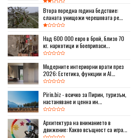
Втора поредна година бедствие:
сланата унищожи черешовата ре...
Над 600 000 евро в брой, близо 70
кг. наркотици и боеприпаси...
Модерните интериорни врати през
2026: Естетика, функции и AI...
Pirin.biz - всичко за Пирин, туризъм,
настаняване и ценна ин...
Архитектура на вниманието в
движение: Какво всъщност са игра...