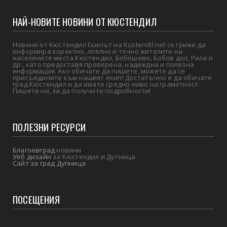
НАЙ-НОВИТЕ НОВИНИ ОТ КЮСТЕНДИЛ
Новини от Кюстендил Екипът на Kustendil.net се грижи да
информира коректно, лоялно и точно жителите на
населените места Кюстендил, Бобошево, Бобов дол, Рила и
др., като предоставя проверена, надеждна и полезна
информация. Ако обичате да пишете, можете да се
присъедините към нашият екип! Достатъчно е да обичате
град Кюстендил и да имате средно ниво на грамотност.
Пишете ни, за да получите подробности!
ПОЛЕЗНИ РЕСУРСИ
Благоевград
новини
Уеб дизайн
за Кюстендил и Дупница
Сайт за град Дупница
ПОСЕЩЕНИЯ