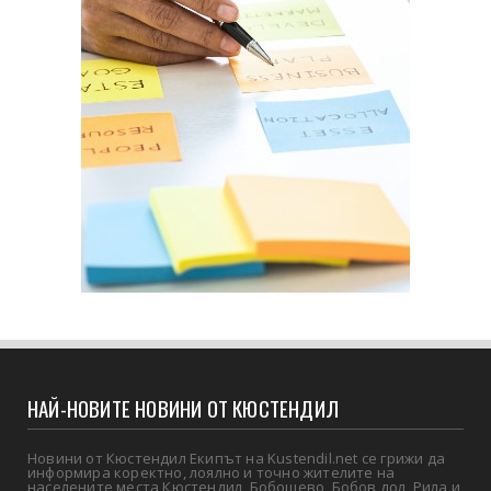
НАЙ-НОВИТЕ НОВИНИ ОТ КЮСТЕНДИЛ
Новини от Кюстендил Екипът на Kustendil.net се грижи да
информира коректно, лоялно и точно жителите на
населените места Кюстендил, Бобошево, Бобов дол, Рила и