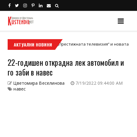
АКТУАЛНИ НОВИНИ
Залезът на „Престижната телевизия“ и новата златна ера 
ивуд
22-годишен открадна лек автомобил и
го заби в навес
Цветомира Веселинова
7/19/2022 09:44:00 AM
навес