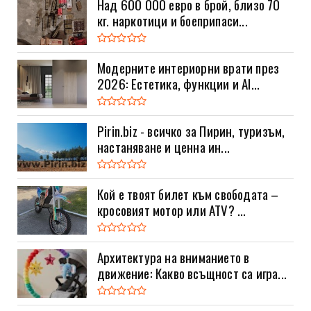
Над 600 000 евро в брой, близо 70
кг. наркотици и боеприпаси...
Модерните интериорни врати през
2026: Естетика, функции и AI...
Pirin.biz - всичко за Пирин, туризъм,
настаняване и ценна ин...
Кой е твоят билет към свободата –
кросовият мотор или ATV? ...
Архитектура на вниманието в
движение: Какво всъщност са игра...