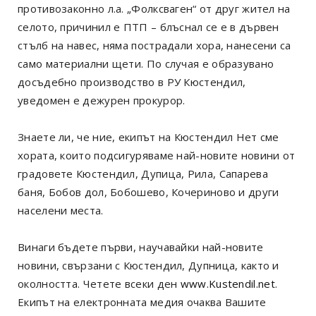
противозаконно л.а. „Фолксваген“ от друг жител на
селото, причинил е ПТП – блъснал се е в дървен
стълб на навес, няма пострадали хора, нанесени са
само материални щети. По случая е образувано
досъдебно производство в РУ Кюстендил,
уведомен е дежурен прокурор.
Знаете ли, че ние, екипът на Кюстендил Нет сме
хората, които подсигуряваме най-новите новини от
градовете Кюстендил, Дупица, Рила, Сапарева
баня, Бобов дол, Бобошево, Кочериново и други
населени места.
Винаги бъдете първи, научавайки най-новите
новини, свързани с Кюстендил, Дупница, както и
околността. Четете всеки ден
www.Kustendil.net
.
Екипът на електронната медия очаква Вашите