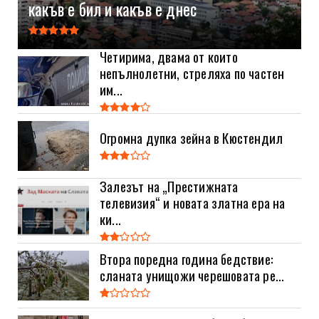
какъв е бил и какъв е днес
Четирима, двама от които
непълнолетни, стреляха по частен
им...
Огромна дупка зейна в Кюстендил
Залезът на „Престижната
телевизия“ и новата златна ера на
ки...
Втора поредна година бедствие:
сланата унищожи черешовата ре...