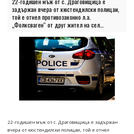
22-годишен мъж от с. Драговищица е
задържан вчера от кюстендилски полицаи,
той е отнел противозаконно л.а.
„Фолксваген“ от друг жител на сел...
22-годишен мъж от с. Драговищица е задържан
вчера от кюстендилски полицаи, той е отнел