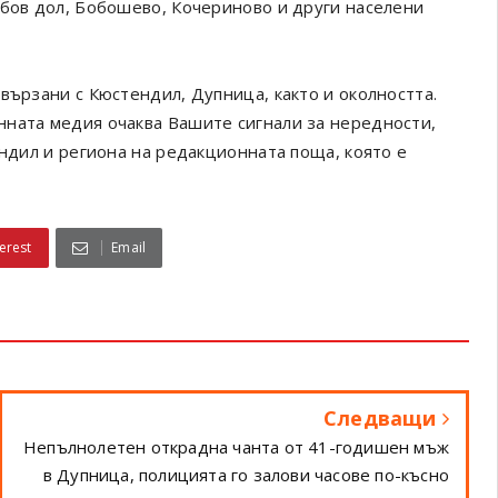
обов дол, Бобошево, Кочериново и други населени
вързани с Кюстендил, Дупница, както и околността.
онната медия очаква Вашите сигнали за нередности,
ендил и региона на редакционната поща, която е
erest
Email
Следващи
Непълнолетен открадна чанта от 41-годишен мъж
в Дупница, полицията го залови часове по-късно