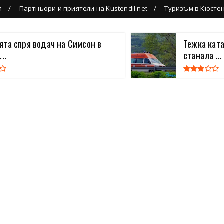
л
Партньори и приятели на Kustendil net
Туризъм в Кюсте
та спря водач на Симсон в
Тежка кат
..
станала ...