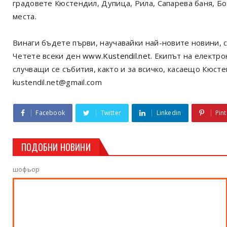
градовете Кюстендил, Дупица, Рила, Сапарева баня, Б
места.
Винаги бъдете първи, научавайки най-новите новини, с
Четете всеки ден
www.Kustendil.net
. Екипът на електр
случващи се събития, както и за всичко, касаещо Кюст
kustendil.net@gmail.com
Facebook
Twitter
Linkedin
Pint
ПОДОБНИ НОВИНИ
шофьор