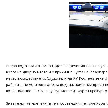
Вчера водач на л.а. „Мерцедес“ е причинил ПТП на ул.
врата на дворно място и е причинил щети на 2 паркира
местопризшествието. Служители на РУ Кюстендил са от
работата по установяване на водача, причинил произ
производство по случая,уведомен е дежурен прокурор.
Знаете ли, че ние, екипът на Кюстендил Нет сме хорат