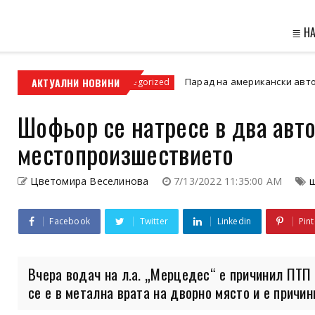
≣ Н
енции
АКТУАЛНИ НОВИНИ
Парад на американски автомобили ще 
Uncategorized
Шофьор се натресе в два авт
местопроизшествието
Цветомира Веселинова
7/13/2022 11:35:00 AM
Facebook
Twitter
Linkedin
Pint
Вчера водач на л.а. „Мерцедес“ е причинил ПТП
се е в метална врата на дворно място и е причини