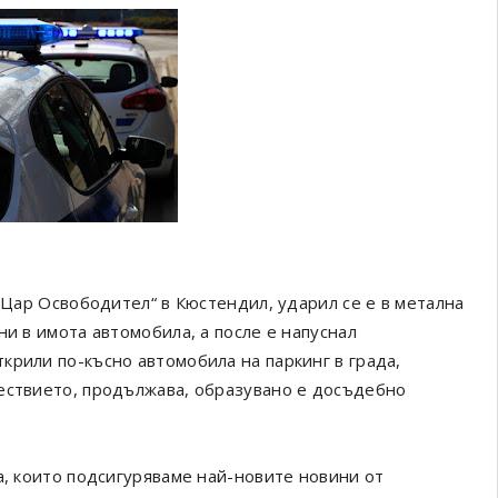
 „Цар Освободител“ в Кюстендил, ударил се е в метална
ни в имота автомобила, а после е напуснал
крили по-късно автомобила на паркинг в града,
шествието, продължава, образувано е досъдебно
а, които подсигуряваме най-новите новини от