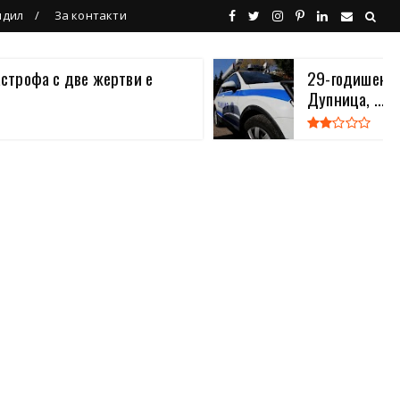
ндил
За контакти
астрофа с две жертви е
29-годишен в
Дупница, ...