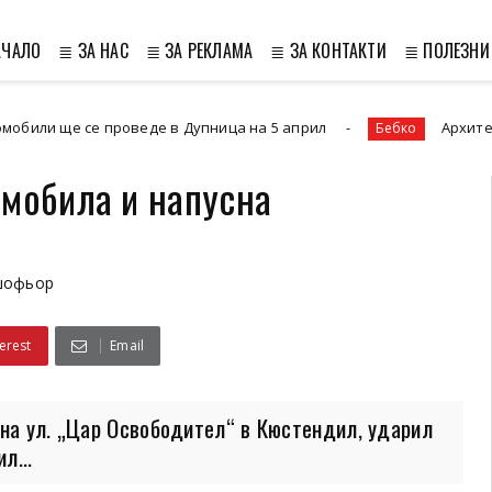
АЧАЛО
≣ ЗА НАС
≣ ЗА РЕКЛАМА
≣ ЗА КОНТАКТИ
≣ ПОЛЕЗНИ
се проведе в Дупница на 5 април
Архитектура на в
Бебко
омобила и напусна
шофьор
erest
Email
 на ул. „Цар Освободител“ в Кюстендил, ударил
л...