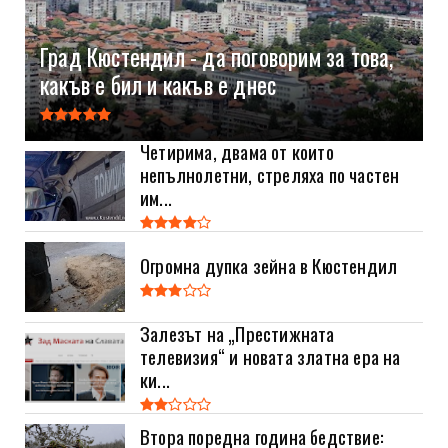
Град Кюстендил - да поговорим за това,
какъв е бил и какъв е днес
Четирима, двама от които
непълнолетни, стреляха по частен
им...
Огромна дупка зейна в Кюстендил
Залезът на „Престижната
телевизия“ и новата златна ера на
ки...
Втора поредна година бедствие: