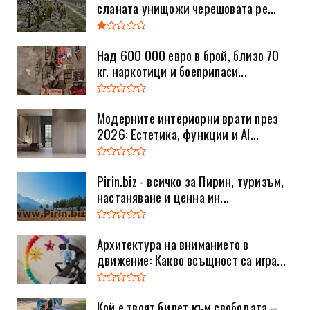
сланата унищожи черешовата ре...
Над 600 000 евро в брой, близо 70
кг. наркотици и боеприпаси...
Модерните интериорни врати през
2026: Естетика, функции и AI...
Pirin.biz - всичко за Пирин, туризъм,
настаняване и ценна ин...
Архитектура на вниманието в
движение: Какво всъщност са игра...
Кой е твоят билет към свободата –