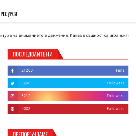
 РЕСУРСИ
ниманието в движение: Какво всъщност са играчките за количка
ПОСЛЕДВАЙТЕ НИ
21200
Fans
3290
Followers
5212
Followers
4002
Followers
ПРЕПОРЪЧВАМЕ