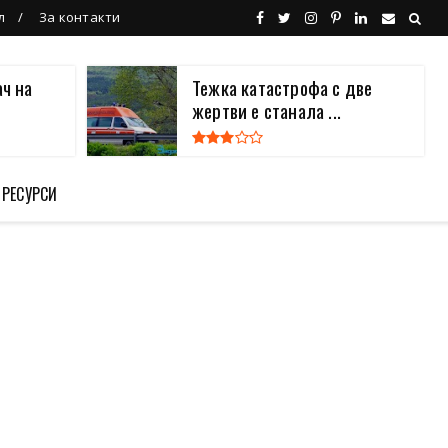
л
За контакти
ч на
Тежка катастрофа с две
жертви е станала ...
 РЕСУРСИ