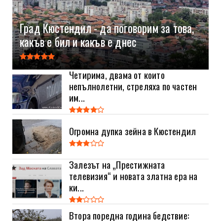
Град Кюстендил - да поговорим за това,
какъв е бил и какъв е днес
Четирима, двама от които
непълнолетни, стреляха по частен
им...
Огромна дупка зейна в Кюстендил
Залезът на „Престижната
телевизия“ и новата златна ера на
ки...
Втора поредна година бедствие: