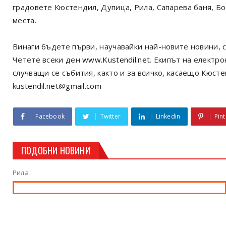
градовете Кюстендил, Дупица, Рила, Сапарева баня, Б
места.
Винаги бъдете първи, научавайки най-новите новини, с
Четете всеки ден
www.Kustendil.net
. Екипът на електр
случващи се събития, както и за всичко, касаещо Кюст
kustendil.net@gmail.com
Facebook
Twitter
Linkedin
Pint
ПОДОБНИ НОВИНИ
Рила