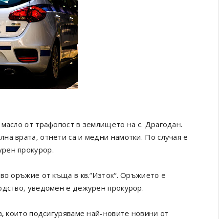
масло от трафопост в землището на с. Драгодан.
на врата, отнети са и медни намотки. По случая е
урен прокурор.
во оръжие от къща в кв.“Изток“. Оръжието е
одство, уведомен е дежурен прокурор.
а, които подсигуряваме най-новите новини от