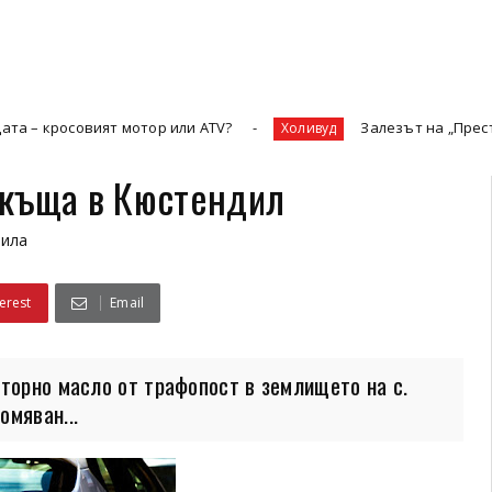
ият мотор или ATV?
Залезът на „Престижната теле
Холивуд
 къща в Кюстендил
Рила
erest
Email
торно масло от трафопост в землището на с.
омяван...