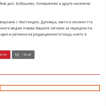
обов дол, Бобошево, Кочериново и други населени
вързани с Кюстендил, Дупница, както и околността.
онната медия очаква Вашите сигнали за нередности,
ендил и региона на редакционната поща, която е
erest
Email