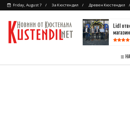
Friday, August 7
За Кюстендил
Древен Кюстендил
Lidl от
магазин
≣ Н