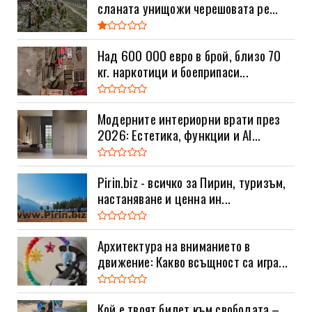
сланата унищожи черешовата ре...
Над 600 000 евро в брой, близо 70
кг. наркотици и боеприпаси...
Модерните интериорни врати през
2026: Естетика, функции и AI...
Pirin.biz - всичко за Пирин, туризъм,
настаняване и ценна ин...
Архитектура на вниманието в
движение: Какво всъщност са игра...
Кой е твоят билет към свободата –