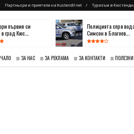
Партньори и приятели на Kustendil net
Туризъм в Кюстенди
вори първия си
Полицията спря вода
 в град Кюс...
Симсон в Благоев...
АЧАЛО
≣ ЗА НАС
≣ ЗА РЕКЛАМА
≣ ЗА КОНТАКТИ
≣ ПОЛЕЗНИ