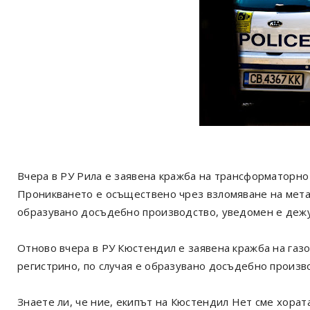
Вчера в РУ Рила е заявена кражба на трансформаторно 
Проникването е осъществено чрез взломяване на метал
образувано досъдебно производство, уведомен е деж
Отново вчера в РУ Кюстендил е заявена кражба на газо
регистрино, по случая е образувано досъдебно произв
Знаете ли, че ние, екипът на Кюстендил Нет сме хорат