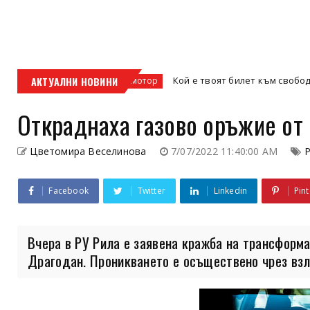
ис
АКТУАЛНИ НОВИНИ
Кой е твоят билет към свободата – кросов
кросов мотор
Откраднаха газово оръжие от
Цветомира Веселинова
7/07/2022 11:40:00 AM
Facebook
Twitter
Linkedin
Pint
Вчера в РУ Рила е заявена кражба на трансформа
Драгодан. Проникването е осъществено чрез взл