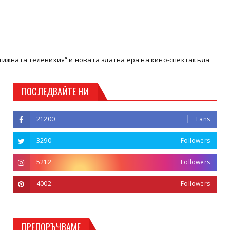
визия“ и новата златна ера на кино-спектакъла
Кюстендил
ПОСЛЕДВАЙТЕ НИ
21200
Fans
3290
Followers
5212
Followers
4002
Followers
ПРЕПОРЪЧВАМЕ