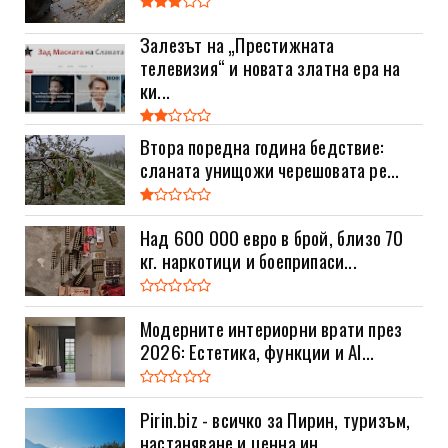
Залезът на „Престижната
телевизия“ и новата златна ера на
ки...
Втора поредна година бедствие:
сланата унищожи черешовата ре...
Над 600 000 евро в брой, близо 70
кг. наркотици и боеприпаси...
Модерните интериорни врати през
2026: Естетика, функции и AI...
Pirin.biz - всичко за Пирин, туризъм,
настаняване и ценна ин...