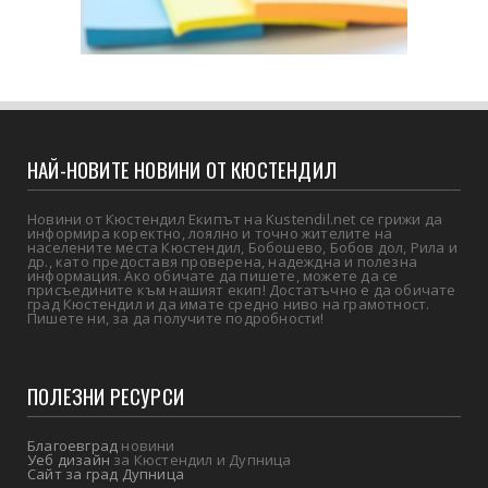
НАЙ-НОВИТЕ НОВИНИ ОТ КЮСТЕНДИЛ
Новини от Кюстендил Екипът на Kustendil.net се грижи да
информира коректно, лоялно и точно жителите на
населените места Кюстендил, Бобошево, Бобов дол, Рила и
др., като предоставя проверена, надеждна и полезна
информация. Ако обичате да пишете, можете да се
присъедините към нашият екип! Достатъчно е да обичате
град Кюстендил и да имате средно ниво на грамотност.
Пишете ни, за да получите подробности!
ПОЛЕЗНИ РЕСУРСИ
Благоевград
новини
Уеб дизайн
за Кюстендил и Дупница
Сайт за град Дупница