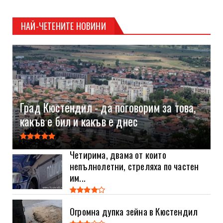
НАЙ-ЧЕТЕНИТЕ НОВИНИ
Град Кюстендил - да поговорим за това,
какъв е бил и какъв е днес
Четирима, двама от които
непълнолетни, стреляха по частен
им...
Огромна дупка зейна в Кюстендил