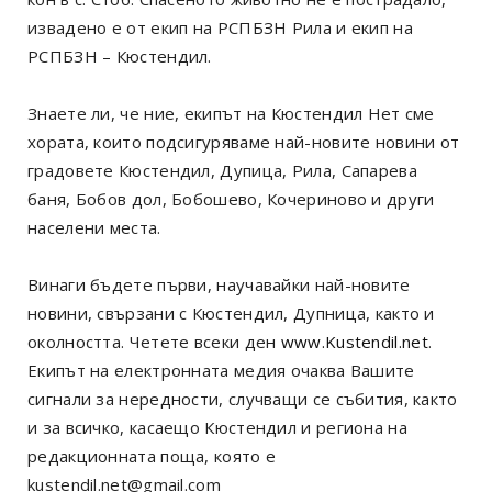
извадено е от екип на РСПБЗН Рила и екип на
РСПБЗН – Кюстендил.
Знаете ли, че ние, екипът на Кюстендил Нет сме
хората, които подсигуряваме най-новите новини от
градовете Кюстендил, Дупица, Рила, Сапарева
баня, Бобов дол, Бобошево, Кочериново и други
населени места.
Винаги бъдете първи, научавайки най-новите
новини, свързани с Кюстендил, Дупница, както и
околността. Четете всеки ден
www.Kustendil.net
.
Екипът на електронната медия очаква Вашите
сигнали за нередности, случващи се събития, както
и за всичко, касаещо Кюстендил и региона на
редакционната поща, която е
kustendil.net@gmail.com