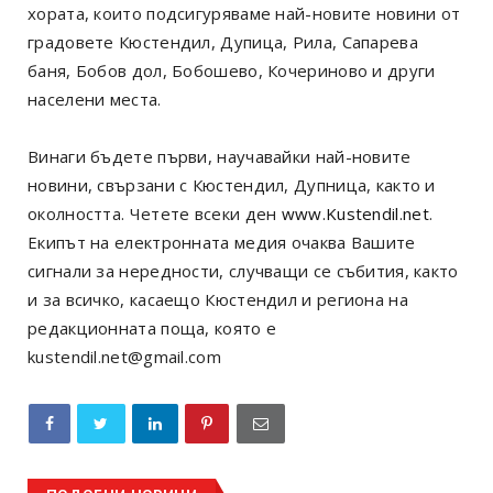
хората, които подсигуряваме най-новите новини от
градовете Кюстендил, Дупица, Рила, Сапарева
баня, Бобов дол, Бобошево, Кочериново и други
населени места.
Винаги бъдете първи, научавайки най-новите
новини, свързани с Кюстендил, Дупница, както и
околността. Четете всеки ден
www.Kustendil.net
.
Екипът на електронната медия очаква Вашите
сигнали за нередности, случващи се събития, както
и за всичко, касаещо Кюстендил и региона на
редакционната поща, която е
kustendil.net@gmail.com