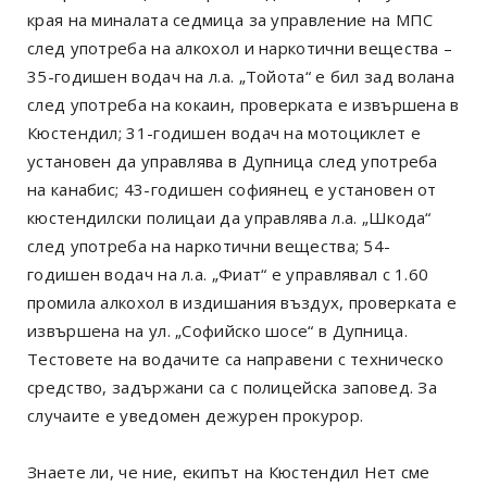
края на миналата седмица за управление на МПС
след употреба на алкохол и наркотични вещества –
35-годишен водач на л.а. „Тойота“ е бил зад волана
след употреба на кокаин, проверката е извършена в
Кюстендил; 31-годишен водач на мотоциклет е
установен да управлява в Дупница след употреба
на канабис; 43-годишен софиянец е установен от
кюстендилски полицаи да управлява л.а. „Шкода“
след употреба на наркотични вещества; 54-
годишен водач на л.а. „Фиат“ е управлявал с 1.60
промила алкохол в издишания въздух, проверката е
извършена на ул. „Софийско шосе“ в Дупница.
Тестовете на водачите са направени с техническо
средство, задържани са с полицейска заповед. За
случаите е уведомен дежурен прокурор.
Знаете ли, че ние, екипът на Кюстендил Нет сме