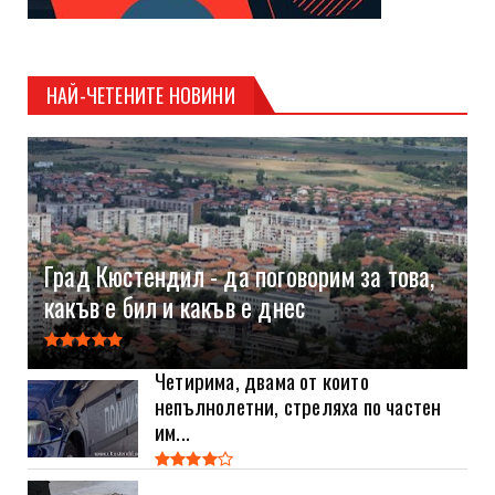
НАЙ-ЧЕТЕНИТЕ НОВИНИ
Град Кюстендил - да поговорим за това,
какъв е бил и какъв е днес
Четирима, двама от които
непълнолетни, стреляха по частен
им...