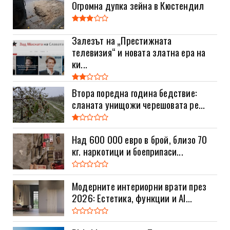
Огромна дупка зейна в Кюстендил
Залезът на „Престижната
телевизия“ и новата златна ера на
ки...
Втора поредна година бедствие:
сланата унищожи черешовата ре...
Над 600 000 евро в брой, близо 70
кг. наркотици и боеприпаси...
Модерните интериорни врати през
2026: Естетика, функции и AI...