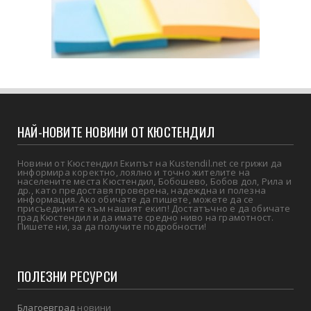
НАЙ-НОВИТЕ НОВИНИ ОТ КЮСТЕНДИЛ
Новини от Кюстендил Екипът на Kustendil.net се грижи да
информира коректно, лоялно и точно жителите на
населените места Кюстендил, Бобошево, Бобов дол, Рила и
др., като предоставя проверена, надеждна и полезна
информация. Ако обичате да пишете, можете да се
присъедините към нашият екип! Достатъчно е да обичате
град Кюстендил и да имате средно ниво на грамотност.
Пишете ни, за да получите подробности!
ПОЛЕЗНИ РЕСУРСИ
Благоевград
новини